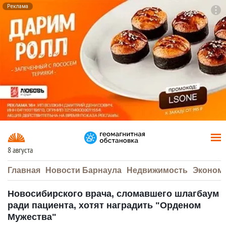
Реклама
To
F7
8 августа
Главная
Новости Барнаула
Недвижимость
Эконом
Новосибирского врача, сломавшего шлагбаум
ради пациента, хотят наградить "Орденом
Мужества"