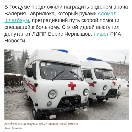
В Госдуме предложили наградить орденом врача
Валерия Гаврилюка, который руками
сломал
шлагбаум
, преградивший путь скорой помощи,
спешащей к больному. С этой идеей выступил
депутат от ЛДПР Борис Чернышов,
пишет
РИА
Новости.
Алтайские врачи получили новые машины скорой помощи.
Анна Зайкова