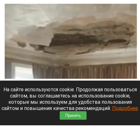
В барнаульской многоэтажке обвалилась штукатурка.
Скриншот видео
На сайте используются cookie. Продолжая пользоваться
сайтом, вы соглашаетесь на использование cookie,
8 августа 2026 в 18:35
которые мы используем для удобства пользования
Штукатурка обвалилась с потолка в
сайтом и повышения качества рекомендаций.
Подробнее
.
барнаульской квартире, расположенной в центре
Принять
города.
Читать полностью