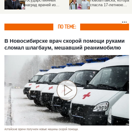
государственных
Новоалтайска, которая
наград врачей из
спасла 17-летнюю
Алтайского края
девушку
ПО ТЕМЕ:
В Новосибирске врач скорой помощи руками
сломал шлагбаум, мешавший реанимобилю
Алтайские врачи получили новые машины скорой помощи.