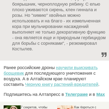
боярышник, черноплодную рябину. С елью
плохо уживаются сирень, клен гиннала и
розы. Но "химию" хвойных можно
использовать и на благо - их измельченная
кора при мульчировании насаждений
выполняет не только декоративную функцию
- она является еще и природным гербицидом
для борьбы с сорняками", - резюмировал
Костылев.
Ранее российские дроны
научили выискивать
борщевик
для последующего уничтожения с
воздуха. А в Алтайском крае планируют
составить
Черную книгу растений-вредителей
.
Подпишитесь на Алтапресс в
Телеграме
и в
Max
7 секретов, чтобы
Как бороться с