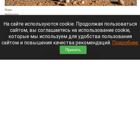
Жара
Нейросети
8 августа 2026 в 18:05
На сайте используются cookie. Продолжая пользоваться
сайтом, вы соглашаетесь на использование cookie,
Синоптики предупреждают, что с 9 по 13 августа
которые мы используем для удобства пользования
Алтайский край местами накроет аномальный
сайтом и повышения качества рекомендаций.
Подробнее
.
зной.
Принять
Читать полностью
Штукатурка с потолка едва не рухнула на
жительницу барнаульской многоэтажки.
Жалобы на УК