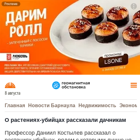
Реклама
To
F7
8 августа
Главная
Новости Барнаула
Недвижимость
Эконом
О растениях-убийцах рассказали дачникам
Профессор Даниил Костылев рассказал о
растениях-убийцах, рядом с которыми лучше не