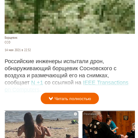
Борщевик
ССО
14 мая 2021 в 22:32
Российские инженеры испытали дрон,
обнаруживающий борщевик Сосновского с
воздуха и размечающий его на снимках,
сообщает
N +1
со ссылкой на
IEEE Transactions
on Computers
.
Читать полностью
i