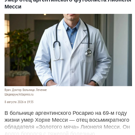
Месси
Врач. Доктор. Больница. Лечение
Шедеврум/Altapress.ru
8 августа 2026 в 19:35
В больнице аргентинского Росарио на 69-м году
жизни умер Хорхе Месси — отец восьмикратного
обладателя «Золотого мяча» Лионеля Месси. Он
долго боролся с тяжелой болезнью.