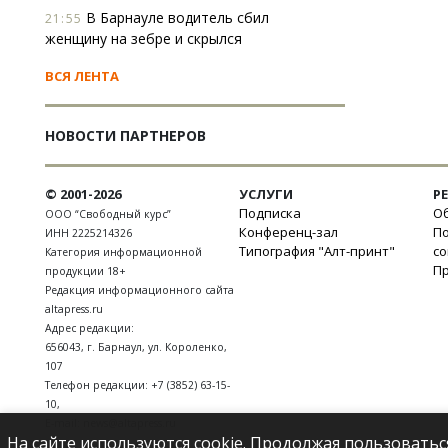
В Барнауле водитель сбил
21:55
женщину на зебре и скрылся
ВСЯ ЛЕНТА
НОВОСТИ ПАРТНЕРОВ
© 2001-2026
УСЛУГИ
Р
Подписка
Об
ООО “Свободный курс”
Конференц-зал
П
ИНН 2225214326
Типография "Алт-принт"
с
Категория информационной
П
продукции 18+
Редакция информационного сайта
altapress.ru
Адрес редакции:
656043
,
г. Барнаул
,
ул. Короленко,
107
Телефон редакции:
+7 (3852) 63-15-
10
,
E-mail:
news@altapress.ru
На сайте используются cookie. Продолжая пользоватьс