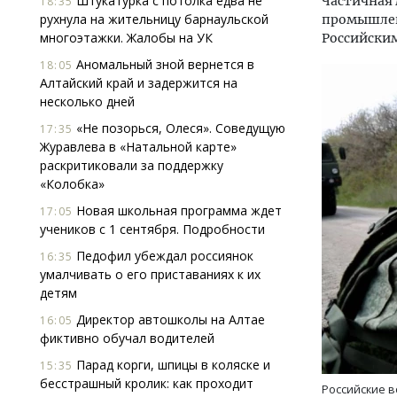
Штукатурка с потолка едва не
Частичная 
18:35
рухнула на жительницу барнаульской
промышленн
многоэтажки. Жалобы на УК
Российски
Аномальный зной вернется в
18:05
Алтайский край и задержится на
несколько дней
«Не позорься, Олеся». Соведущую
17:35
Журавлева в «Натальной карте»
раскритиковали за поддержку
«Колобка»
Новая школьная программа ждет
17:05
учеников с 1 сентября. Подробности
Педофил убеждал россиянок
16:35
умалчивать о его приставаниях к их
детям
Смел
Ген
Директор автошколы на Алтае
16:05
ЗИАС
фиктивно обучал водителей
трен
Парад корги, шпицы в коляске и
15:35
СТР
бесстрашный кролик: как проходит
Российские 