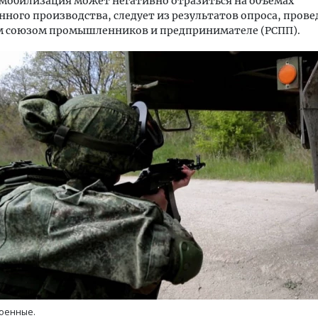
мобилизация может негативно отразиться на объемах
ого производства, следует из результатов опроса, прове
м союзом промышленников и предпринимателе (РСПП).
ость архитектурных идей.
Архитектурный код начин
еральный директор компании
земли. Мощение крупно
 — об эстетике городов,
плитами становится нов
дах в фасадах и развитии рынка
стандартом благоустрой
ОИТЕЛЬСТВО
СТРОИТЕЛЬСТВО
военные.