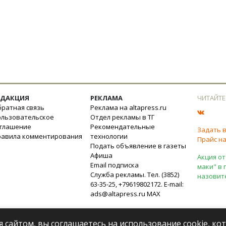
ЕДАКЦИЯ
РЕКЛАМА
ЧИТАЙТЕ
ратная связь
Реклама на altapress.ru
ользовательское
Отдел рекламы в ТГ
оглашение
Рекомендательные
Задать 
равила комментирования
технологии
Прайс на
Подать объявление в газеты
Афиша
Акция от
Email подписка
маки" в 
Служба рекламы. Тел. (3852)
назовит
63-35-25, +79619802172. E-mail:
ads@altapress.ru
MAX
я сайтом, вы соглашаетесь на использование cookie, к