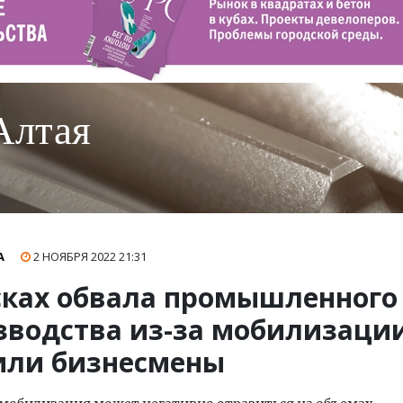
Алтая
А
2 НОЯБРЯ 2022
21:31
сках обвала промышленного
зводства из-за мобилизаци
или бизнесмены