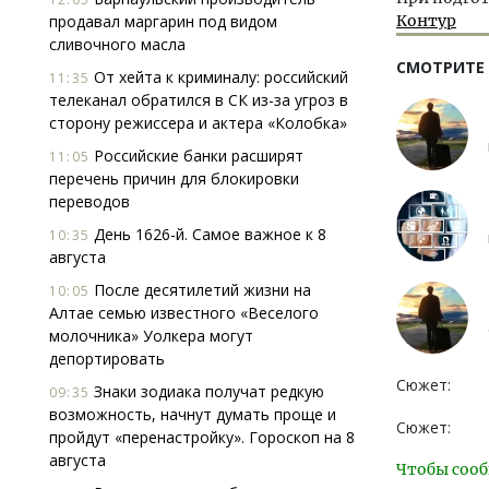
продавал маргарин под видом
Контур
сливочного масла
СМОТРИТЕ
От хейта к криминалу: российский
11:35
телеканал обратился в СК из-за угроз в
сторону режиссера и актера «Колобка»
Российские банки расширят
11:05
перечень причин для блокировки
переводов
День 1626-й. Самое важное к 8
10:35
августа
После десятилетий жизни на
10:05
Алтае семью известного «Веселого
молочника» Уолкера могут
депортировать
Сюжет:
Знаки зодиака получат редкую
09:35
возможность, начнут думать проще и
Сюжет:
пройдут «перенастройку». Гороскоп на 8
августа
Чтобы сооб