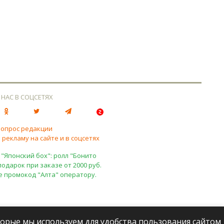
 НАС В СОЦСЕТЯХ
вопрос редакции
 рекламу на сайте и в соцсетях
 "Японский бох": ролл "Бонито
подарок при заказе от 2000 руб.
е промокод "Алта" оператору.
оторые мы используем для удобства пользования сайтом