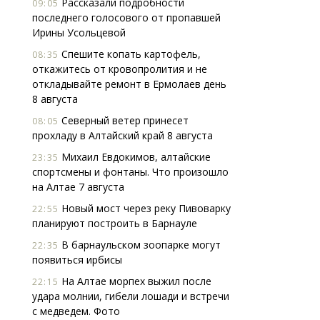
Рассказали подробности
09:05
последнего голосового от пропавшей
Ирины Усольцевой
Спешите копать картофель,
08:35
откажитесь от кровопролития и не
откладывайте ремонт в Ермолаев день
8 августа
Северный ветер принесет
08:05
прохладу в Алтайский край 8 августа
Михаил Евдокимов, алтайские
23:35
спортсмены и фонтаны. Что произошло
на Алтае 7 августа
Новый мост через реку Пивоварку
22:55
планируют построить в Барнауле
В барнаульском зоопарке могут
22:35
появиться ирбисы
На Алтае морпех выжил после
22:15
удара молнии, гибели лошади и встречи
с медведем. Фото