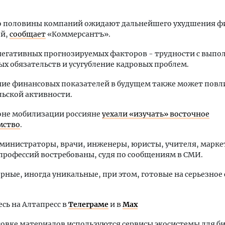
до половины компаний ожидают дальнейшего ухудшения 
ей,
сообщает
«Коммерсантъ».
негативных прогнозируемых факторов - трудности с вып
х обязательств и усугубление кадровых проблем.
ие финансовых показателей в будущем также может повл
ьской активности.
оне мобилизации россияне
уехали «изучать» восточное
мство
.
министраторы, врачи, инженеры, юристы, учителя, марк
профессий востребованы, судя по сообщениям в СМИ.
рные, иногда уникальные, при этом, готовые на серьезно
ь на Алтапресс в
Телеграме
и в
Max
овке материалов используются сервисы экосистемы для б