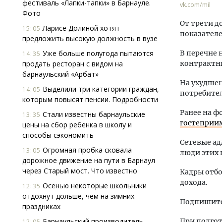
фестиваль «Лапки-тапки» в Барнауле.
vk.com/mil
Фото
От трети 
Ларисе Долиной хотят
15:05
показател
предложить высокую должность в вузе
Уже больше полугода пытаются
В перечне 
14:35
продать ресторан с видом на
контрактны
барнаульский «Арбат»
На ухудшен
Выделили три категории граждан,
14:05
потребител
которым повысят пенсии. Подробности
Ранее на ф
Стали известны барнаульские
13:35
гостеприи
цены на сбор ребенка в школу и
способы сэкономить
Сетевые ад
Огромная пробка сковала
13:05
люди этих 
дорожное движение на пути в Барнаул
через Старый мост. Что известно
Кадры отбо
дохода.
Осенью некоторые школьники
12:35
отдохнут дольше, чем на зимних
Подпишитес
праздниках
Барнаульский производитель
При подгот
12:05