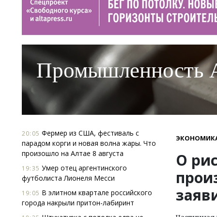
Промышленность 
Фермер из США, фестиваль с
20:05
ЭКОНОМИК
парадом корги и новая волна жары. Что
произошло на Алтае 8 августа
О ри
Умер отец аргентинского
19:35
прои
футболиста Лионеля Месси
заяв
В элитном квартале российского
19:05
города накрыли притон-лабиринт