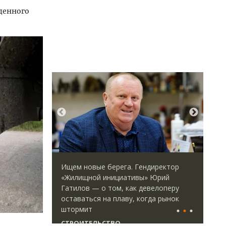
денного
ается с
Ищем новые берега. Гендиректор
Сме
форматными
«Жилищной инициативы» Юрий
Ген
ым
Гатилов — о том, как девелоперу
ЗИА
ства
оставаться на плаву, когда рынок
тре
штормит
СТ
СТРОИТЕЛЬСТВО