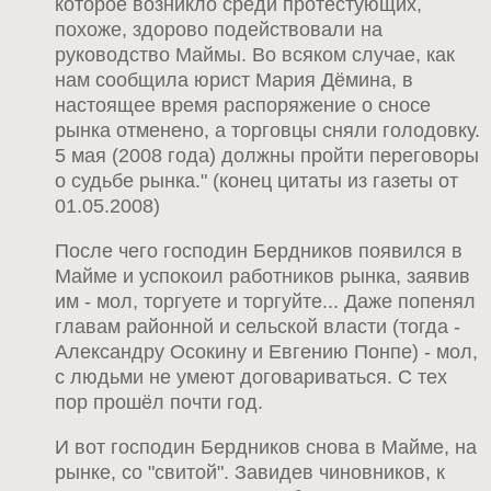
которое возникло среди протестующих,
похоже, здорово подействовали на
руководство Маймы. Во всяком случае, как
нам сообщила юрист Мария Дёмина, в
настоящее время распоряжение о сносе
рынка отменено, а торговцы сняли голодовку.
5 мая (2008 года) должны пройти переговоры
о судьбе рынка." (конец цитаты из газеты от
01.05.2008)
После чего господин Бердников появился в
Майме и успокоил работников рынка, заявив
им - мол, торгуете и торгуйте... Даже попенял
главам районной и сельской власти (тогда -
Александру Осокину и Евгению Понпе) - мол,
с людьми не умеют договариваться. С тех
пор прошёл почти год.
И вот господин Бердников снова в Майме, на
рынке, со "свитой". Завидев чиновников, к