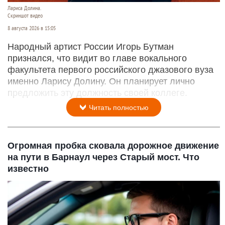
Лариса Долина.
Скриншот видео
8 августа 2026 в 15:05
Народный артист России Игорь Бутман
признался, что видит во главе вокального
факультета первого российского джазового вуза
именно Ларису Долину. Он планирует лично
предложить эту должность своей коллеге.
Читать полностью
Огромная пробка сковала дорожное движение
на пути в Барнаул через Старый мост. Что
известно