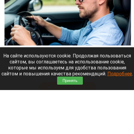
Водитель. Мужчина за рулем. Авто. Машина
Нейросети
На сайте используются cookie. Продолжая пользоваться
сайтом, вы соглашаетесь на использование cookie,
8 августа 2026 в 13:05
которые мы используем для удобства пользования
По данным 2GIS в самом городе сильных пробок
сайтом и повышения качества рекомендаций.
Подробнее
.
нет, но на въезде в город машины стоят.
Принять
Читать полностью
Уже больше полугода пытаются продать
ресторан с видом на барнаульский «Арбат»