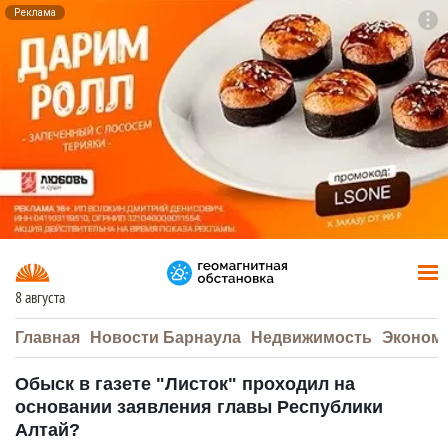
Реклама
To
F7
8 августа
Главная
Новости Барнаула
Недвижимость
Эконом
Обыск в газете "Листок" проходил на
основании заявления главы Республики
Алтай?