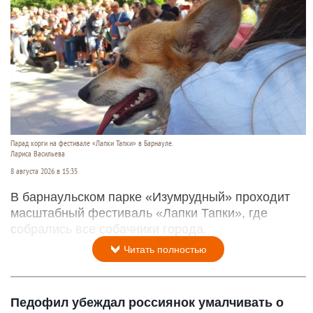
Парад корги на фестивале «Лапки Тапки» в Барнауле.
Лариса Васильева
8 августа 2026 в 15:35
В барнаульском парке «Изумрудный» проходит
масштабный фестиваль «Лапки Тапки», где
собрались все собачники города.
Читать полностью
Педофил убеждал россиянок умалчивать о