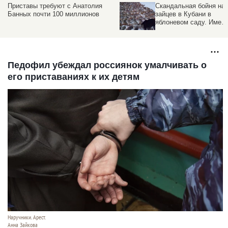
Приставы требуют с Анатолия
Скандальная бойня на
в
Банных почти 100 миллионов
зайцев в Кубани в
яблоневом саду. Имен
фигурантов "VIP-
охоты"
Педофил убеждал россиянок умалчивать о
его приставаниях к их детям
Наручники. Арест.
Анна Зайкова