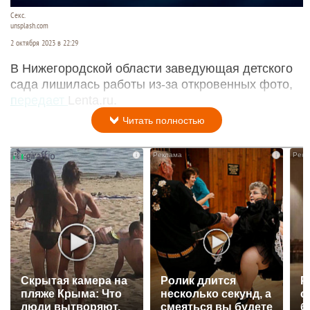
Секс.
unsplash.com
2 октября 2023 в 22:29
В Нижегородской области заведующая детского
сада лишилась работы из-за откровенных фото,
передает
Lenta.ru.
Читать полностью
i
i
Скрытая камера на
Ролик длится
Р
пляже Крыма: Что
несколько секунд, а
с
люди вытворяют,
смеяться вы будете
б