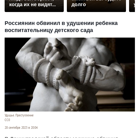
когда их не видят...
долго
у
Россиянин обвинил в удушении ребенка
воспитательницу детского сада
Удушье. Преступление
СС0
28 сентября 2023 в 20:04