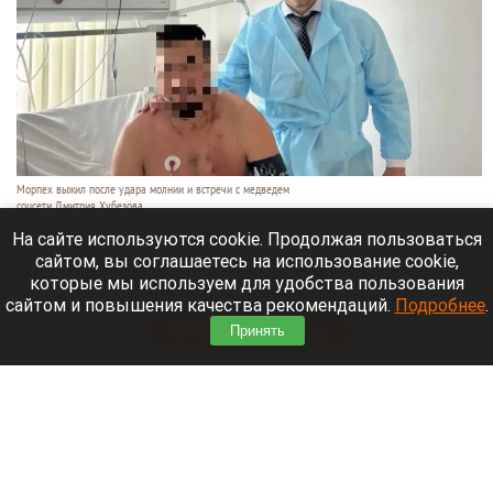
Морпех выжил после удара молнии и встречи с медведем
соцсети Дмитрия Хубезова
7 августа 2026 в 22:15
На сайте используются cookie. Продолжая пользоваться
сайтом, вы соглашаетесь на использование cookie,
Морской пехотинец, который приехал в отпуск на
которые мы используем для удобства пользования
Алтай, пережил чудовищную серию событий.
сайтом и повышения качества рекомендаций.
Подробнее
.
Читать полностью
Принять
В Барнауле водитель сбил женщину на зебре
и скрылся