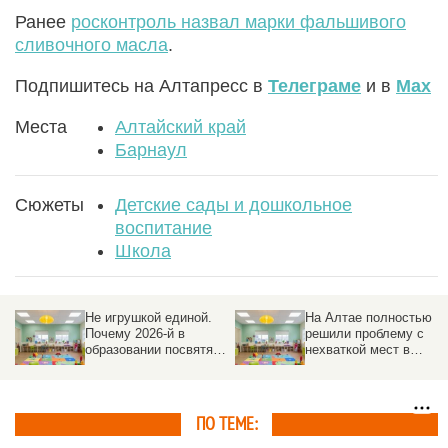
Ранее
росконтроль назвал марки фальшивого
сливочного масла
.
Подпишитесь на Алтапресс в
Телеграме
и в
Max
Места
Алтайский край
Барнаул
Сюжеты
Детские сады и дошкольное
воспитание
Школа
Не игрушкой единой.
На Алтае полностью
Почему 2026-й в
решили проблему с
образовании посвятят
нехваткой мест в
самым маленьким
детсадах
ПО ТЕМЕ: