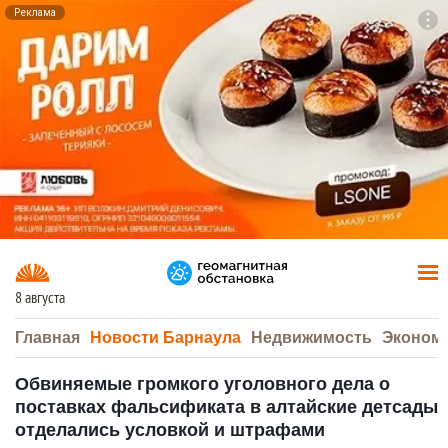
Реклама
To
F7
8 августа
Главная
Новости Барнаула
Недвижимость
Эконом
Обвиняемые громкого уголовного дела о
поставках фальсификата в алтайские детсады
отделались условкой и штрафами