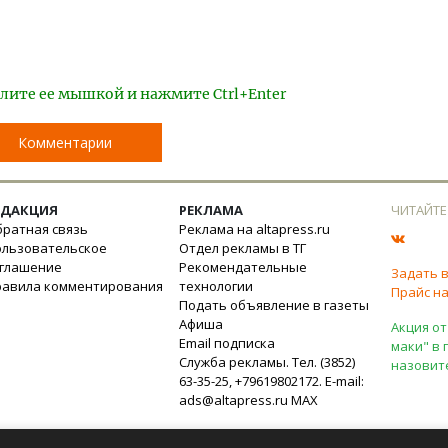
лите ее мышкой и нажмите Ctrl+Enter
Комментарии
ЕДАКЦИЯ
РЕКЛАМА
ЧИТАЙТЕ
ратная связь
Реклама на altapress.ru
ользовательское
Отдел рекламы в ТГ
оглашение
Рекомендательные
Задать 
равила комментирования
технологии
Прайс на
Подать объявление в газеты
Афиша
Акция от
Email подписка
маки" в 
Служба рекламы. Тел. (3852)
назовит
63-35-25, +79619802172. E-mail:
ads@altapress.ru
MAX