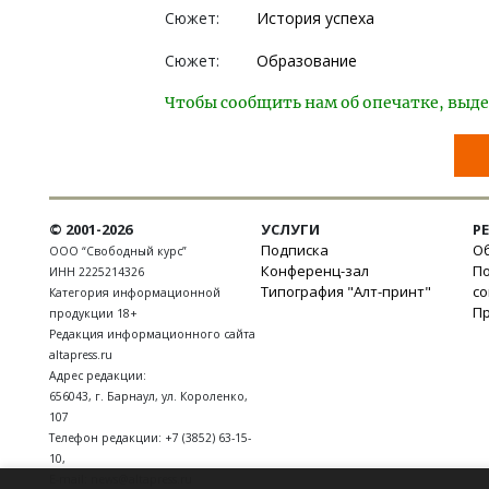
Сюжет:
История успеха
Сюжет:
Образование
Чтобы сообщить нам об опечатке, выде
© 2001-2026
УСЛУГИ
Р
Подписка
Об
ООО “Свободный курс”
Конференц-зал
П
ИНН 2225214326
Типография "Алт-принт"
с
Категория информационной
П
продукции 18+
Редакция информационного сайта
altapress.ru
Адрес редакции:
656043
,
г. Барнаул
,
ул. Короленко,
107
Телефон редакции:
+7 (3852) 63-15-
10
,
E-mail:
news@altapress.ru