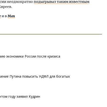
ссии неоднократно
подыгрывал таким известным
Киреев.
е
и в
Max
нию экономики России после кризиса
шение Путина повысить НДФЛ для богатых
этом году заявил Кудрин