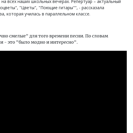
и на всех наших школьных вечерах. Репертуар – актуальный
оцветы", "Цветы", "Поющие гитары"", - рассказала
а, которая училась в параллельном классе.
но смелые" для того времени песни. По словам
 - это "было модно и интересно".