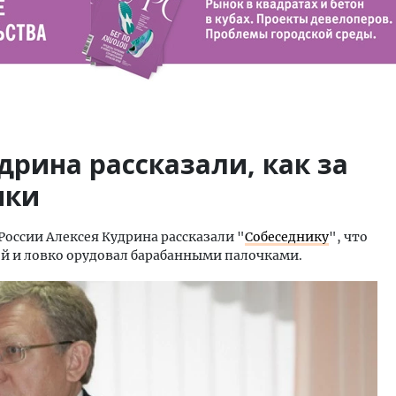
рина рассказали, как за
нки
оссии Алексея Кудрина рассказали "
Собеседнику
", что
й и ловко орудовал барабанными палочками.