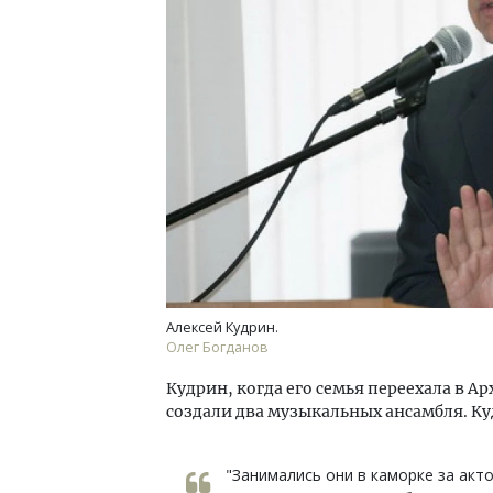
Ище
«Жи
Гати
оста
што
СТР
Алексей Кудрин.
Олег Богданов
Кудрин, когда его семья переехала в А
создали два музыкальных ансамбля. К
"Занимались они в каморке за акт