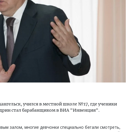
м новые берега. Гендиректор
Смелость архитектурных 
лищной инициативы» Юрий
Генеральный директор к
лов — о том, как девелоперу
ЗИАС — об эстетике горо
ваться на плаву, когда рынок
трендах в фасадах и разв
рмит
СТРОИТЕЛЬСТВО
ОИТЕЛЬСТВО
рхангельск, учился в местной школе №17, где ученики
удрин стал барабанщиком в ВИА "Инвенция".
овым залом, многие девчонки специально бегали смотреть,