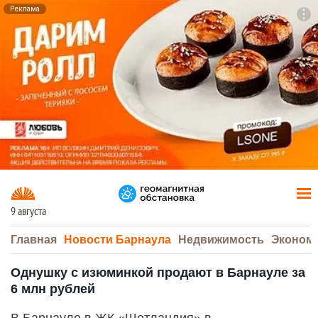
Реклама
To
F7
9 августа
Главная
Новости Барнаула
Недвижимость
Эконом
Однушку с изюминкой продают в Барнауле за
6 млн рублей
В Барнауле в ЖК «Шотландия» в