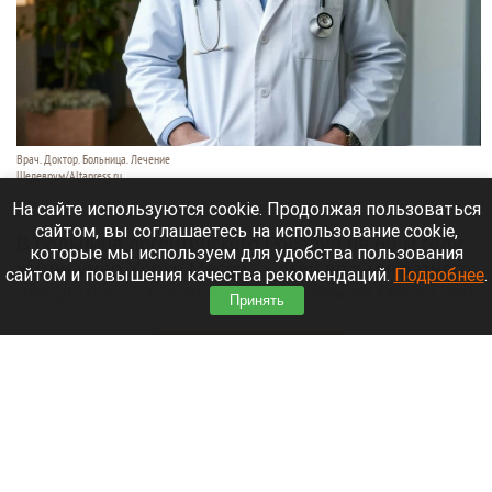
Врач. Доктор. Больница. Лечение
Шедеврум/Altapress.ru
8 августа 2026 в 19:35
На сайте используются cookie. Продолжая пользоваться
сайтом, вы соглашаетесь на использование cookie,
В больнице аргентинского Росарио на 69-м году
которые мы используем для удобства пользования
жизни умер Хорхе Месси — отец восьмикратного
сайтом и повышения качества рекомендаций.
Подробнее
.
обладателя «Золотого мяча» Лионеля Месси. Он
Принять
долго боролся с тяжелой болезнью.
Читать полностью
В элитном квартале российского города
накрыли притон-лабиринт