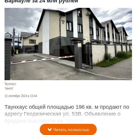
Барнауле за 24 млн рублей
Таунхаус
"Авито"
13 сентября 2024 в 15:44
Таунхаус общей площадью 196 кв. м продают по
адресу Геодезическая ул, 53В. Объявление о
продаже выставили на
"Авито"
.
Читать полностью