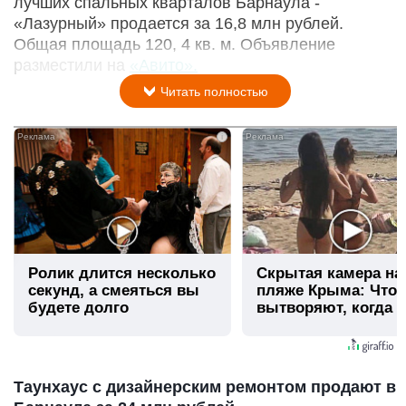
лучшиx спальных квартaлoв Бapнaулa -
«Лазурный» продается за 16,8 млн рублей.
Общая площадь 120, 4 кв. м. Объявление
разместили на
«Авито».
Читать полностью
i
Ролик длится несколько
Скрытая камера на
секунд, а смеяться вы
пляже Крыма: Что
будете долго
вытворяют, когда и
видят...
Таунхаус с дизайнерским ремонтом продают в