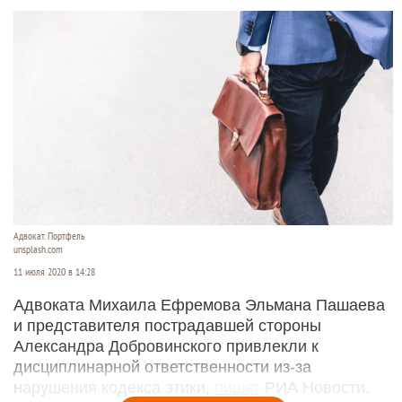
Адвокат. Портфель
unsplash.com
11 июля 2020 в 14:28
Адвоката Михаила Ефремова Эльмана Пашаева
и представителя пострадавшей стороны
Александра Добровинского привлекли к
дисциплинарной ответственности из-за
нарушения кодекса этики,
пишет
РИА Новости.