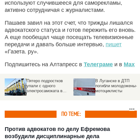
используют случившееся для саморекламы,
активно сотрудничая с журналистами.
Пашаев завил на этот счет, что трижды лишался
адвокатского статуса и готов пережить его вновь.
А еще пообещал чаще посещать телевизионные
передачи и давать больше интервью,
пишет
«Газета. ру».
Подпишитесь на Алтапресс в
Телеграме
и в
Max
Пятеро подростков
В Луганске в ДТП
упали с одного
погибли молодожены-
электросамоката в
мотоциклисты
Новосибирске. Видео
ПО ТЕМЕ:
Против адвокатов по делу Ефремова
возбудили дисциплинарные дела