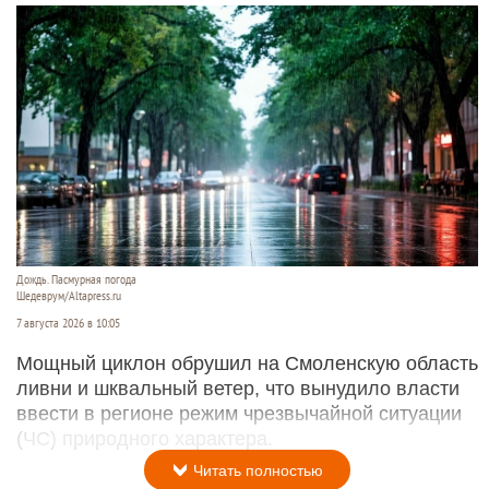
Дождь. Пасмурная погода
Шедеврум/Altapress.ru
7 августа 2026 в 10:05
Мощный циклон обрушил на Смоленскую область
ливни и шквальный ветер, что вынудило власти
ввести в регионе режим чрезвычайной ситуации
(ЧС) природного характера.
Читать полностью