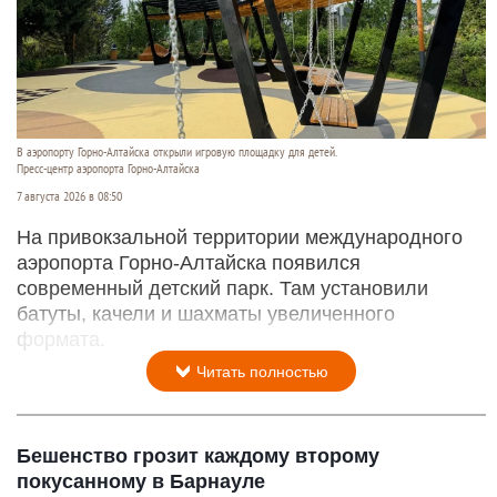
В аэропорту Горно-Алтайска открыли игровую площадку для детей.
Пресс-центр аэропорта Горно-Алтайска
7 августа 2026 в 08:50
На привокзальной территории международного
аэропорта Горно-Алтайска появился
современный детский парк. Там установили
батуты, качели и шахматы увеличенного
формата.
Читать полностью
Бешенство грозит каждому второму
покусанному в Барнауле