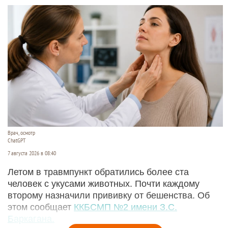
Врач, осмотр
ChatGPT
7 августа 2026 в 08:40
Летом в травмпункт обратились более ста
человек с укусами животных. Почти каждому
второму назначили прививку от бешенства. Об
этом сообщает
ККБСМП №2 имени З.С.
Баркагана.