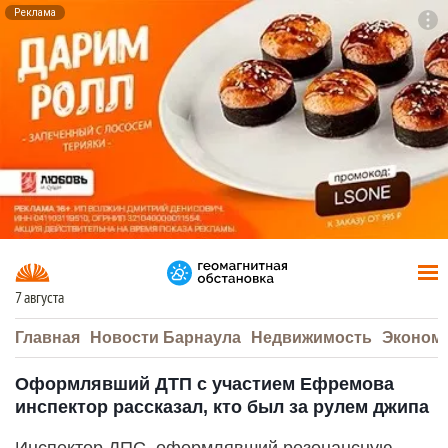
Реклама
To
F7
7 августа
Главная
Новости Барнаула
Недвижимость
Эконом
Оформлявший ДТП с участием Ефремова
инспектор рассказал, кто был за рулем джипа
Инспектор ДПС, оформлявший резонансную