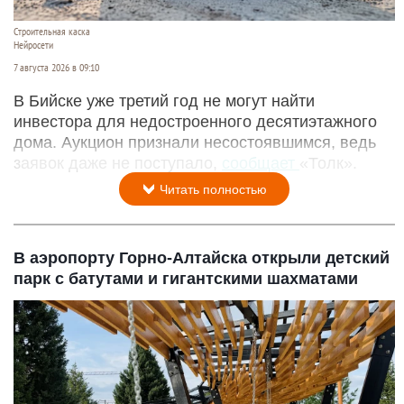
Строительная каска
Нейросети
7 августа 2026 в 09:10
В Бийске уже третий год не могут найти
инвестора для недостроенного десятиэтажного
дома. Аукцион признали несостоявшимся, ведь
заявок даже не поступало,
сообщает
«Толк».
Читать полностью
В аэропорту Горно-Алтайска открыли детский
парк с батутами и гигантскими шахматами