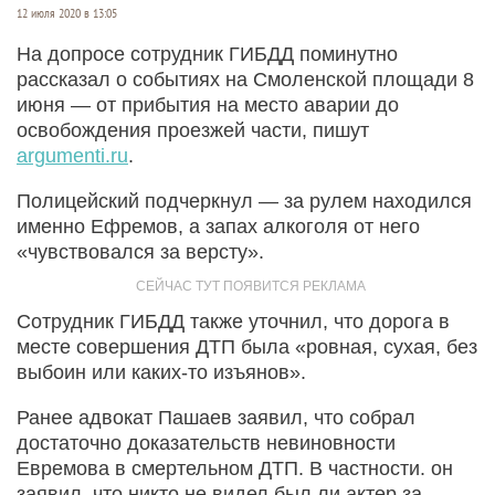
12 июля 2020 в 13:05
На допросе сотрудник ГИБДД поминутно
рассказал о событиях на Смоленской площади 8
июня — от прибытия на место аварии до
освобождения проезжей части, пишут
argumenti.ru
.
Полицейский подчеркнул — за рулем находился
именно Ефремов, а запах алкоголя от него
«чувствовался за версту».
Сотрудник ГИБДД также уточнил, что дорога в
месте совершения ДТП была «ровная, сухая, без
выбоин или каких-то изъянов».
Ранее адвокат Пашаев заявил, что собрал
достаточно доказательств невиновности
Евремова в смертельном ДТП. В частности. он
заявил, что никто не видел был ли актер за