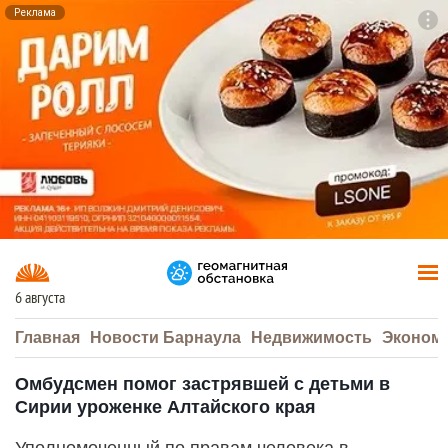
Реклама
To
F7
6 августа
Главная
Новости Барнаула
Недвижимость
Эконом
Омбудсмен помог застрявшей с детьми в
Сирии уроженке Алтайского края
Уполномоченный по правам человека в