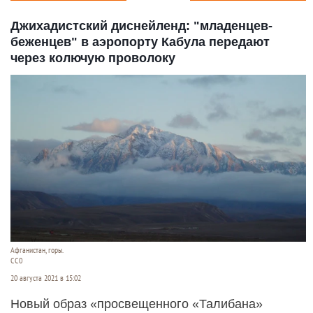
Джихадистский диснейленд: "младенцев-
беженцев" в аэропорту Кабула передают
через колючую проволоку
Афганистан, горы.
СС0
20 августа 2021 в 15:02
Новый образ «просвещенного «Талибана»