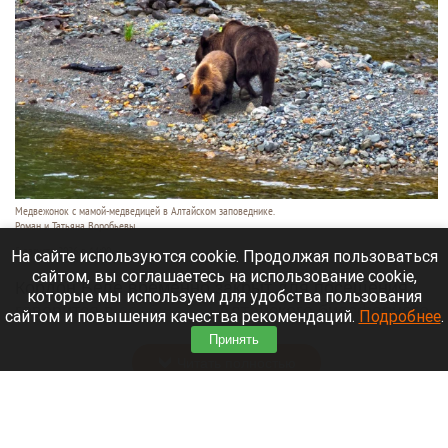
Медвежонок с мамой-медведицей в Алтайском заповеднике.
Роман и Татьяна Воробьевы
5 августа 2026 в 14:00
На сайте используются cookie. Продолжая пользоваться
сайтом, вы соглашаетесь на использование cookie,
Кордон Беле временно закрыт для посещения,
которые мы используем для удобства пользования
говорится в
сообщении
Алтайского биосферного
сайтом и повышения качества рекомендаций.
Подробнее
.
заповедника.
Принять
Читать полностью
Непредсказуемые гости. Кто сейчас ездит в