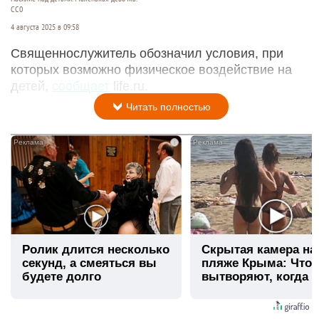
СС0
4 августа 2025 в 09:58
Священнослужитель обозначил условия, при
которых возможно физическое воздействие на
детей,
сообщает
life.ru.
Читать полностью
i
Ролик длится несколько
Скрытая камера на
секунд, а смеяться вы
пляже Крыма: Что
будете долго
вытворяют, когда и
видят...