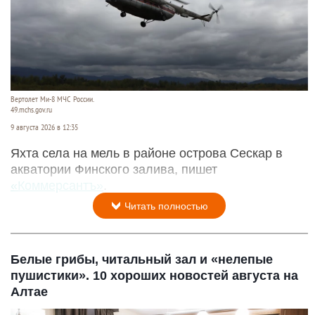
Вертолет Ми-8 МЧС России.
49.mchs.gov.ru
9 августа 2026 в 12:35
Яхта села на мель в районе острова Сескар в
акватории Финского залива, пишет
«Коммерсантъ»
.
Читать полностью
Белые грибы, читальный зал и «нелепые
пушистики». 10 хороших новостей августа на
Алтае