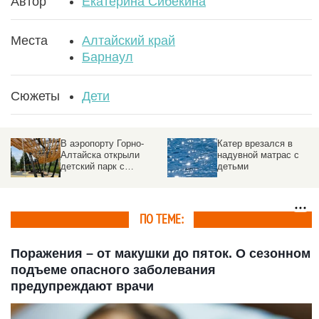
Автор
Екатерина Сибекина
Места
Алтайский край
Барнаул
Сюжеты
Дети
В аэропорту Горно-
Катер врезался в
Алтайска открыли
надувной матрас с
детский парк с
детьми
батутами и гигантскими
шахматами
ПО ТЕМЕ:
Поражения – от макушки до пяток. О сезонном
подъеме опасного заболевания
предупреждают врачи