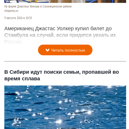
На ферме Джастаса Уолкера в Солонешенском районе.
Altapress.ru
9 августа 2026 в 10:35
Американец Джастас Уолкер купил билет до
Стамбула на случай, если придется уехать из
России.
Читать полностью
В Сибири идут поиски семьи, пропавшей во
время сплава