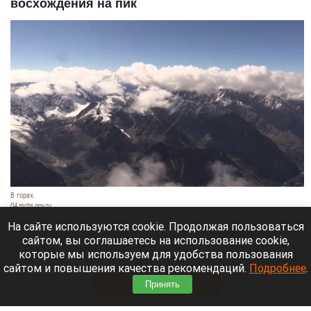
восхождения на пик
В горах.
04.mchs.gov.ru
9 августа 2026 в 09:35
На сайте используются cookie. Продолжая пользоваться
сайтом, вы соглашаетесь на использование cookie,
В Кыргызстане ищут пропавшую группу
которые мы используем для удобства пользования
альпинистов, среди которых двое белорусов.
сайтом и повышения качества рекомендаций.
Подробнее
.
Читать полностью
Принять