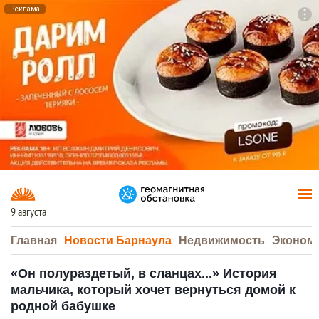
Реклама
To
F7
9 августа
Главная
Новости Барнаула
Недвижимость
Эконом
«Он полураздетый, в сланцах...» История
мальчика, который хочет вернуться домой к
родной бабушке