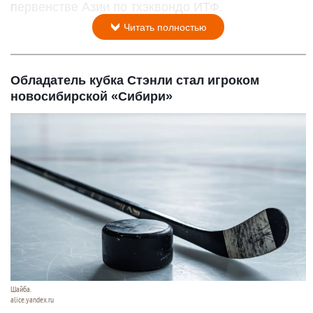
первенстве Азии по тхэквондо ИТФ.
Читать полностью
Обладатель кубка Стэнли стал игроком
новосибирской «Сибири»
Шайба.
alice.yandex.ru