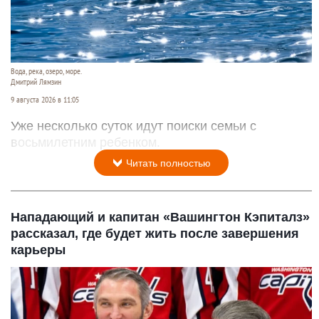
Вода, река, озеро, море.
Дмитрий Лямзин
9 августа 2026 в 11:05
Уже несколько суток идут поиски семьи с
восьмилетним ребенком.
Читать полностью
Нападающий и капитан «Вашингтон Кэпиталз»
рассказал, где будет жить после завершения
карьеры