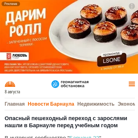
Реклама
To
F7
8 августа
Главная
Новости Барнаула
Недвижимость
Эконом
Опасный пешеходный переход с зарослями
нашли в Барнауле перед учебным годом
В интернет-сообществе "
Барнаул 22
"