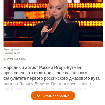
Лариса Долина.
Скриншот видео
8 августа 2026 в 15:05
Народный артист России Игорь Бутман
признался, что видит во главе вокального
факультета первого российского джазового вуза
именно Ларису Долину. Он планирует лично
предложить эту должность своей коллеге.
Читать полностью