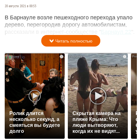
20 августа 2021 в 00:53
В Барнауле возле пешеходного перехода упало
дерево, перегородив дорогу автомобилистам,
рассказали в интернет-сообществе "
Барнаул 22
".
Читать полностью
i
i
Ролик длится
Скрытая камера на
Р
несколько секунд, а
пляже Крыма: Что
с
смеяться вы будете
люди вытворяют,
б
долго
когда их не видят...
у