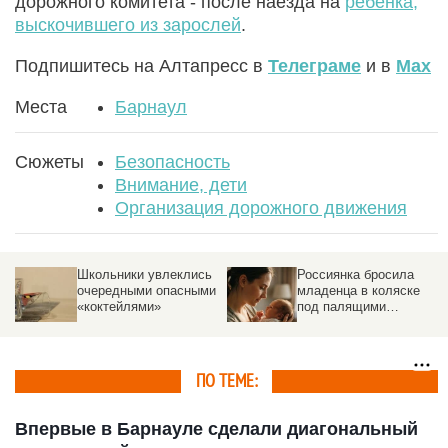
дорожного комитета - после наезда на
ребенка,
выскочившего из зарослей
.
Подпишитесь на Алтапресс в
Телеграме
и в
Max
Места
Барнаул
Сюжеты
Безопасность
Внимание, дети
Организация дорожного движения
Россиянка бросила
Создатели Лабубу
и
младенца в коляске
готовят новую игрушку,
под палящими
которая может
солнечными лучами
захватить сердца
детей
ПО ТЕМЕ:
Впервые в Барнауле сделали диагональный