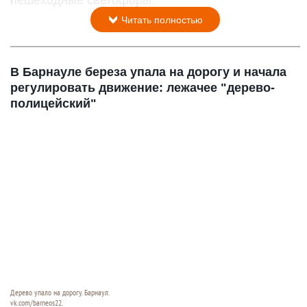
пешеходные светофоры.
Читать полностью
В Барнауле береза упала на дорогу и начала
регулировать движение: лежачее "дерево-
полицейский"
Дерево упало на дорогу. Барнаул.
vk.com/barneos22.