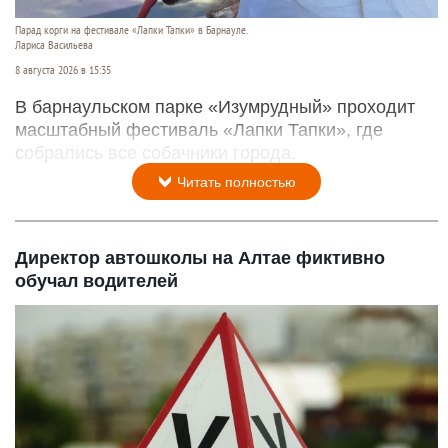
Парад корги на фестивале «Лапки Тапки» в Барнауле.
Лариса Васильева
8 августа 2026 в 15:35
В барнаульском парке «Изумрудный» проходит
масштабный фестиваль «Лапки Тапки», где
собрались все собачники города.
Читать полностью
Директор автошколы на Алтае фиктивно
обучал водителей