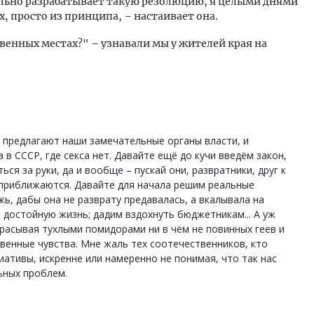
тельно разрабатывает такую резолюцию, я целыми днями
, просто из принципа, – настаивает она.
венных местах?" – узнавали мы у жителей края на
 предлагают наши замечательные органы власти, и
в СССР, где секса нет. Давайте ещё до кучи введём закон,
ся за руки, да и вообще – пускай они, развратники, друг к
е приближаются. Давайте для начала решим реальные
, дабы она не разврату предавалась, а вкалывала на
 достойную жизнь; дадим вздохнуть бюджетникам... А уж
расывая тухлыми помидорами ни в чём не повинных геев и
венные чувства. Мне жаль тех соотечественников, кто
ативы, искренне или намеренно не понимая, что так нас
ьных проблем.