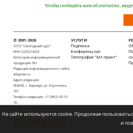
Чтобы сообщить нам об опечатке, выде
© 2001-2026
УСЛУГИ
Р
Подписка
Об
ООО “Свободный курс”
Конференц-зал
П
ИНН 2225214326
Типография "Алт-принт"
с
Категория информационной
П
продукции 18+
Редакция информационного сайта
altapress.ru
Адрес редакции:
656043
,
г. Барнаул
,
ул. Короленко,
107
Телефон редакции:
+7 (3852) 63-15-
10
,
E-mail:
news@altapress.ru
На сайте используются cookie. Продолжая пользоватьс
и по