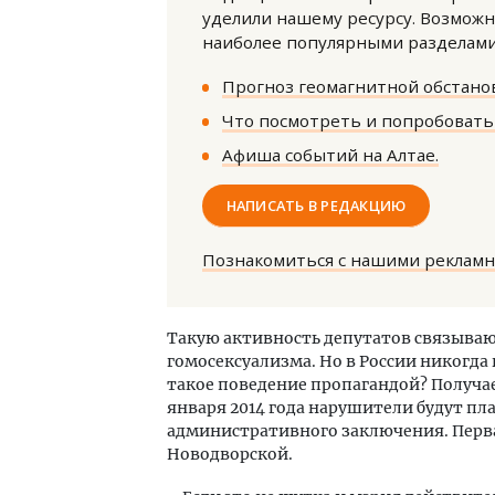
уделили нашему ресурсу. Возможн
наиболее популярными разделами 
Прогноз геомагнитной обстанов
Что посмотреть и попробовать 
Афиша событий на Алтае.
Смел
НАПИСАТЬ В РЕДАКЦИЮ
Ген
ЗИАС
трен
Познакомиться с нашими реклам
СТР
Такую активность депутатов связыва
гомосексуализма. Но в России никогда
такое поведение пропагандой? Получаетс
января 2014 года нарушители будут п
административного заключения. Перва
Новодворской.