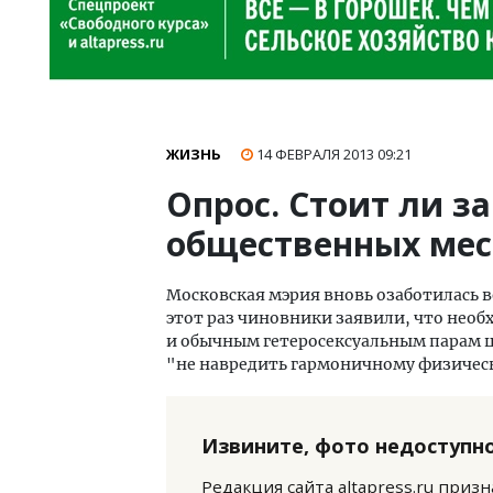
ЖИЗНЬ
14 ФЕВРАЛЯ 2013
09:21
Опрос. Стоит ли з
общественных мес
Московская мэрия вновь озаботилась 
этот раз чиновники заявили, что необ
и обычным гетеросексуальным парам ц
"не навредить гармоничному физическ
Извините, фото недоступно
Редакция сайта altapress.ru приз