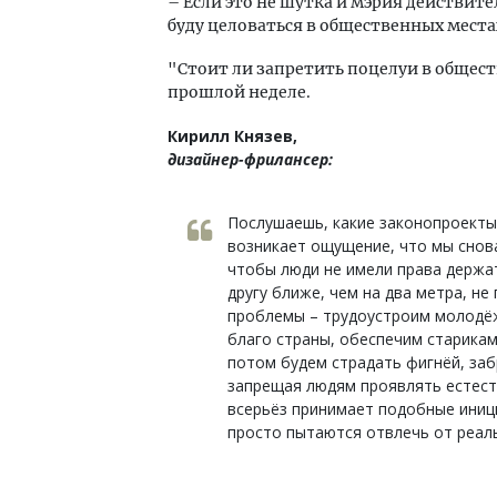
– Если это не шутка и мэрия действи
буду целоваться в общественных местах
"Стоит ли запретить поцелуи в общест
прошлой неделе.
Кирилл Князев,
дизайнер-фрилансер:
Послушаешь, какие законопроекты
возникает ощущение, что мы снова 
чтобы люди не имели права держать
другу ближе, чем на два метра, н
проблемы – трудоустроим молодёжь
благо страны, обеспечим старикам
потом будем страдать фигнёй, заб
запрещая людям проявлять естест
всерьёз принимает подобные иници
просто пытаются отвлечь от реал