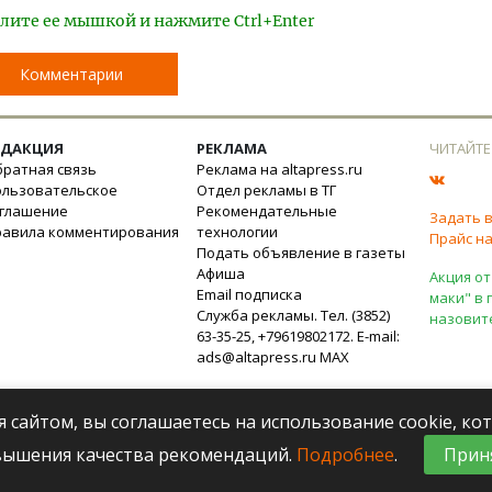
лите ее мышкой и нажмите Ctrl+Enter
Комментарии
ЕДАКЦИЯ
РЕКЛАМА
ЧИТАЙТЕ
ратная связь
Реклама на altapress.ru
ользовательское
Отдел рекламы в ТГ
оглашение
Рекомендательные
Задать 
равила комментирования
технологии
Прайс на
Подать объявление в газеты
Афиша
Акция от
Email подписка
маки" в 
Служба рекламы. Тел. (3852)
назовит
63-35-25, +79619802172. E-mail:
ads@altapress.ru
MAX
я сайтом, вы соглашаетесь на использование cookie, к
вышения качества рекомендаций.
Подробнее
.
Прин