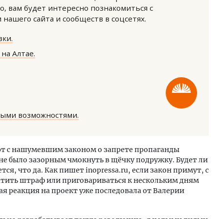
о, вам будет интересно познакомиться с
нашего сайта и сообществ в соцсетях.
ки.
на Алтае.
ость архитектурных идей.
Двухуровневые номера и в
еральный директор компании
Каким будет новый бутик
 — об эстетике городов,
«Белкур» в Белокурихе
дах в фасадах и развитии рынка
ными возможностями.
ОИТЕЛЬСТВО
ДОМА И КВАРТИРЫ
ют с нашумевшим законом о запрете пропаганды
 не было зазорным чмокнуть в щёчку подружку. Будет ли
я, что да. Как пишет inopressa.ru, если закон примут, с
латить штраф или приговариваться к нескольким дням
я реакция на проект уже последовала от Валерии