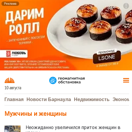
Реклама
To
F7
10 августа
Главная
Новости Барнаула
Недвижимость
Эконом
Мужчины и женщины
Неожиданно увеличился приток женщин в