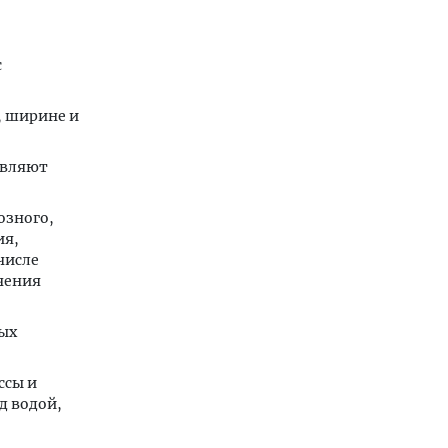
с
, ширине и
авляют
озного,
ия,
числе
чения
ых
ссы и
д водой,