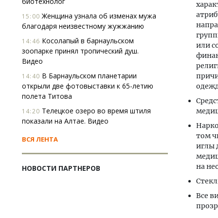
биотехнолог
харак
атриб
Женщина узнала об изменах мужа
15:00
напра
благодаря неизвестному жужжанию
групп
Косолапый в барнаульском
14:46
или с
зоопарке принял тропический душ.
финан
Видео
религ
В Барнаульском планетарии
причи
14:40
открыли две фотовыставки к 65-летию
одежд
полета Титова
Средс
Телецкое озеро во время штиля
меди
14:20
показали на Алтае. Видео
Нарко
том ч
ВСЯ ЛЕНТА
иглы 
медиц
на не
НОВОСТИ ПАРТНЕРОВ
Стекл
Все в
прозр