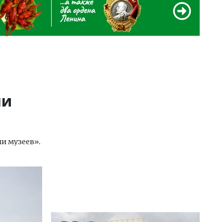
чи
чи музеев».