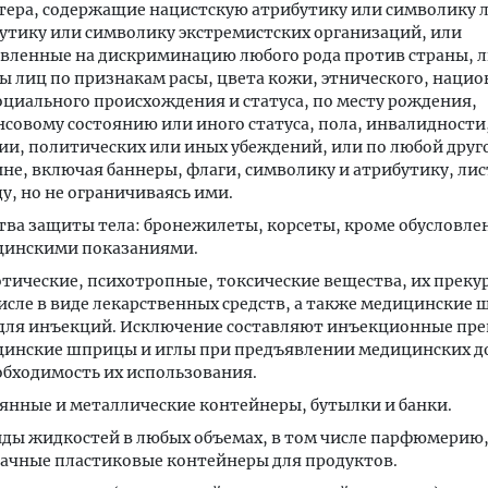
тера, содержащие нацистскую атрибутику или символику 
утику или символику экстремистских организаций, или
вленные на дискриминацию любого рода против страны, л
ы лиц по признакам расы, цвета кожи, этнического, наци
оциального происхождения и статуса, по месту рождения,
совому состоянию или иного статуса, пола, инвалидности,
ии, политических или иных убеждений, или по любой друг
не, включая баннеры, флаги, символику и атрибутику, лис
у, но не ограничиваясь ими.
тва защиты тела: бронежилеты, корсеты, кроме обусловл
цинскими показаниями.
тические, психотропные, токсические вещества, их прекур
исле в виде лекарственных средств, а также медицинские
для инъекций. Исключение составляют инъекционные пре
инские шприцы и иглы при предъявлении медицинских д
обходимость их использования.
янные и металлические контейнеры, бутылки и банки.
иды жидкостей в любых объемах, в том числе парфюмерию,
ачные пластиковые контейнеры для продуктов.