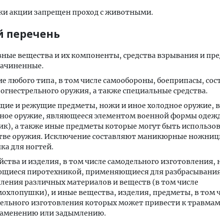
ки акции запрещен проход с животными.
 перечень
ные вещества и их компоненты, средства взрывания и пр
ачиненные.
е любого типа, в том числе самообороны, боеприпасы, со
 огнестрельного оружия, а также специальные средства.
ие и режущие предметы, ножи и иное холодное оружие, в
ное оружие, являющееся элементом военной формы одеж
ик), а также иные предметы которые могут быть использо
тве оружия. Исключение составляют маникюрные ножниц
ка для ногтей.
йства и изделия, в том числе самодельного изготовления, 
щиеся пиротехникой, применяющиеся для разбрасывания
ления различных материалов и веществ (в том числе
охлопушки), и иные вещества, изделия, предметы, в том 
ельного изготовления которых может привести к травмам
аменению или задымлению.