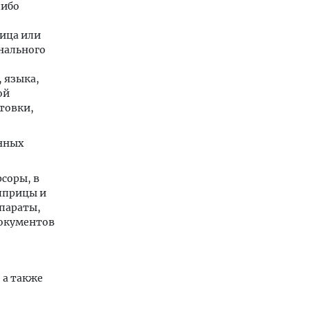
либо
ица или
онального
 языка,
ой
товки,
енных
соры, в
 шприцы и
параты,
окументов
 а также