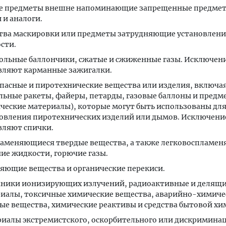
е предметы внешне напоминающие запрещенные предмет
 и аналоги.
тва маскировки или предметы затрудняющие установлен
сти.
ольные баллончики, сжатые и сжиженные газы. Исключен
вляют карманные зажигалки.
пасные и пиротехнические вещества или изделия, включа
льные ракеты, файеры, петарды, газовые баллоны и предм
ческие материалы), которые могут быть использованы дл
овления пиротехнических изделий или дымов. Исключени
вляют спички.
аменяющиеся твердые вещества, а также легковоспламе
ие жидкости, горючие газы.
яющие вещества и органические перекиси.
ники ионизирующих излучений, радиоактивные и делящи
иалы, токсичные химические вещества, аварийно-химиче
ые вещества, химические реактивы и средства бытовой хи
иалы экстремистского, оскорбительного или дискримина