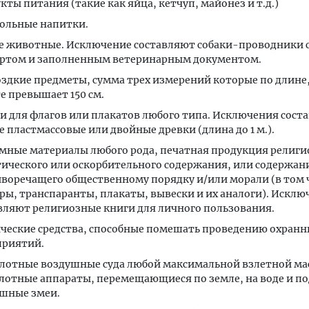
кты питания (такие как яйца, кетчуп, майонез и т.д.)
ольные напитки.
 животные. Исключение составляют собаки-проводники 
ртом и заполненным ветеринарным документом.
здкие предметы, сумма трех измерений которые по длине
е превышает 150 см.
и для флагов или плакатов любого типа. Исключения сост
е пластмассовые или двойные древки (длина до 1 м.).
мные материалы любого рода, печатная продукция религи
ического или оскорбительного содержания, или содержан
воречащего общественному порядку и/или морали (в том 
ры, транспаранты, плакаты, вывески и их аналоги). Исклю
вляют религиозные книги для личного пользования.
ческие средства, способные помешать проведению охранн
приятий.
лотные воздушные суда любой максимальной взлетной ма
лотные аппараты, перемещающиеся по земле, на воде и по
шные змеи.