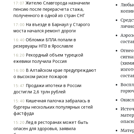
Жителю Славгорода назначили
17:07
Любы
пенсию после перерасчета стажа,
копии
полученного в одной из стран СНГ
Средс
На въезде в Барнаул у Старого
17:00
лично
моста начался ремонт дороги
Аэроз
Обломки БПЛА попали в
16:40
соста
резервуары НПЗ в Ярославле
Огнео
Рекордный объем турецкой
16:20
сигна
ежевики получила Россия
(хими
изгот
В Алтайском крае предупреждают
16:00
соста
о высоком риске пожаров
Воспл
Продажи ипотеки в России
15:47
горюч
достигли 2,6 трлн рублей
Окисл
Кишечная палочка забралась в
15:40
бургеры нескольких популярных сетей
Источ
фастфуда
матер
опасн
Лед в ресторанах может быть
15:20
опасен для здоровья, заявила
Матер