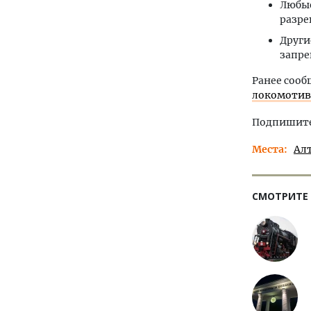
Любые
разре
Други
запре
Ранее сооб
локомотив
Подпишитес
Места
Ал
СМОТРИТЕ