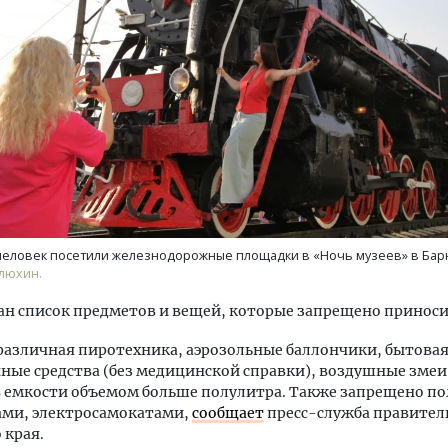
уровневые номера и вид на горы.
Архитектурный код начин
м будет новый бутик-отель
земли. Мощение крупно
кур» в Белокурихе
плитами становится нов
стандартом благоустрой
 человек посетили железнодорожные площадки в «Ночь музеев» в Бар
А И КВАРТИРЫ
СТРОИТЕЛЬСТВО
люхин.
н список предметов и вещей, которые запрещено приносит
 различная пиротехника, аэрозольные баллончики, бытова
ные средства (без медицинской справки), воздушные змеи
 емкости объемом больше полулитра. Также запрещено по
ами, электросамокатами,
сообщает
пресс-служба правител
 края.