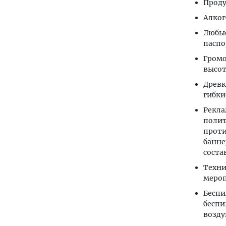
Проду
Алког
Любые
паспо
Громо
высот
Древк
гибки
Рекла
полит
проти
банне
соста
Техни
меро
Беспи
беспи
возду