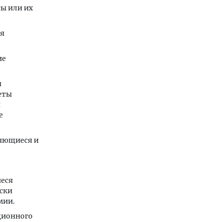
ы или их
ия
ие
я
еты
я
е
няющиеся и
еся
ски
мии.
ционного