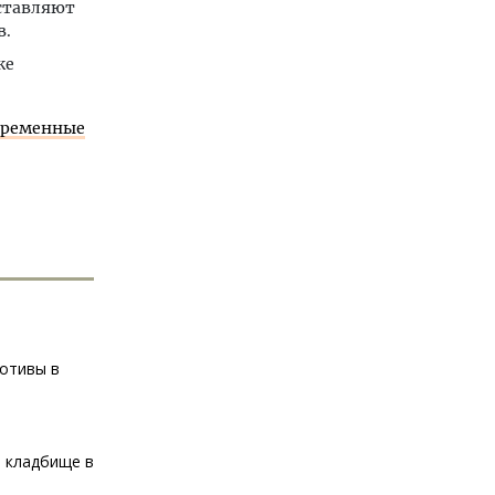
ставляют
в.
же
овременные
отивы в
м кладбище в