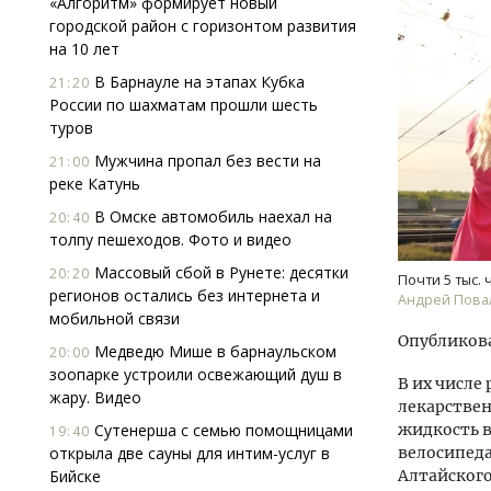
«Алгоритм» формирует новый
городской район с горизонтом развития
на 10 лет
В Барнауле на этапах Кубка
21:20
России по шахматам прошли шесть
туров
Мужчина пропал без вести на
21:00
реке Катунь
Двух
Каки
В Омске автомобиль наехал на
20:40
«Бел
толпу пешеходов. Фото и видео
Массовый сбой в Рунете: десятки
20:20
Почти 5 тыс.
ДОМ
регионов остались без интернета и
Андрей Пова
мобильной связи
Опубликова
Медведю Мише в барнаульском
20:00
зоопарке устроили освежающий душ в
В их числе
жару. Видео
лекарствен
Сутенерша с семью помощницами
жидкость в
19:40
открыла две сауны для интим-услуг в
велосипед
Бийске
Алтайского