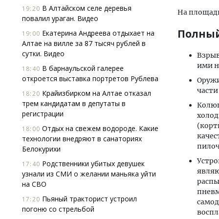
В Алтайском селе деревья
19:20
На площад
повалил ураган. Видео
Полный
Екатерина Андреева отдыхает на
19:00
Алтае на вилле за 87 тысяч рублей в
сутки. Видео
Взрыв
ими н
В барнаульской галерее
18:40
откроется выставка портретов Рублева
Оружи
части
Крайизбирком на Алтае отказал
18:20
трем кандидатам в депутаты в
Колющ
регистрации
холод
(корт
Отдых на свежем водороде. Какие
18:00
качес
технологии внедряют в санаториях
пилоч
Белокурихи
Устро
Родственники убитых девушек
17:40
являю
узнали из СМИ о желании маньяка уйти
распы
на СВО
пневм
Пьяный тракторист устроил
17:20
самод
погоню со стрельбой
воспл