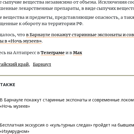
 сыпучие вещества независимо от объема. Исключения со
шенные лекарственные препараты, в виде сыпучих вещест
е вещества и предметы, представляющие опасность, а так
щенные к обороту на территории РФ.
щалось, что
в Барнауле покажут старинные экспонаты и с
ы в «Ночь музеев»
.
ь на Алтапресс в
Телеграме
и в
Max
тайский край
Барнаул
 ТАКЖЕ
В Барнауле покажут старинные экспонаты и современные локом
«Ночь музеев»
Бесплатная экскурсия о «культурных следах» пройдет на бывше
«Изумрудном»