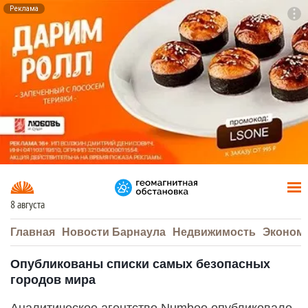
Реклама
To
F7
8 августа
Главная
Новости Барнаула
Недвижимость
Эконом
Опубликованы списки самых безопасных
городов мира
Аналитическое агентство Numbeo опубликовало