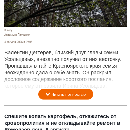
В лесу.
Анастасия Панченко
8 августа 2026 в 09:05
Валентин Дегтерев, близкий друг главы семьи
Усольцевых, внезапно получил от них весточку.
Пропавшая в тайге Красноярского края семья
неожиданно дала о себе знать. Он раскрыл
дословное содержание короткого послания,
которое ему отправила Ирина Усольцева.
Читать полностью
Спешите копать картофель, откажитесь от
кровопролития и не откладывайте ремонт в
Ермолаев день 8 августа