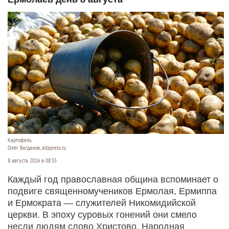
Картофель.
Олег Богданов, altapress.ru
8 августа 2026 в 08:35
Каждый год православная община вспоминает о
подвиге священномучеников Ермолая, Ермиппа
и Ермократа — служителей Никомидийской
церкви. В эпоху суровых гонений они смело
несли людям слово Христово. Народная