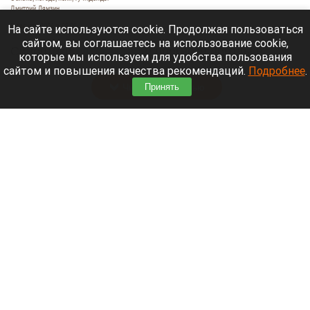
Дмитрий Лямзин
8 августа 2026 в 08:05
На сайте используются cookie. Продолжая пользоваться
сайтом, вы соглашаетесь на использование cookie,
Синоптики
рассказали
о прогнозе погоды в
которые мы используем для удобства пользования
Алтайском крае и Барнауле на 8 августа.
сайтом и повышения качества рекомендаций.
Подробнее
.
Принять
Читать полностью
Новый мост через реку Пивоварку планируют
построить в Барнауле