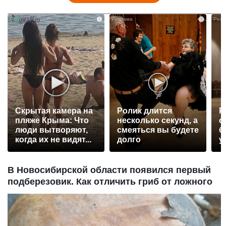
i
i
Скрытая камера на
Ролик длится
Р
пляже Крыма: Что
несколько секунд, а
с
люди вытворяют,
смеяться вы будете
б
когда их не видят...
долго
у
В Новосибирской области появился первый
подберезовик. Как отличить гриб от ложного