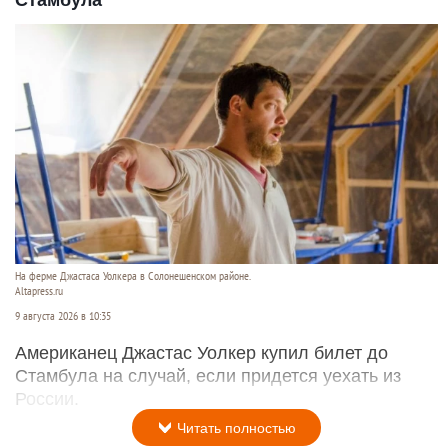
Стамбула
На ферме Джастаса Уолкера в Солонешенском районе.
Altapress.ru
9 августа 2026 в 10:35
Американец Джастас Уолкер купил билет до
Стамбула на случай, если придется уехать из
России.
Читать полностью