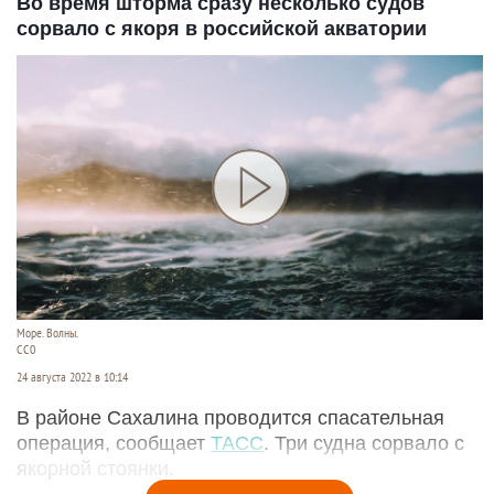
Во время шторма сразу несколько судов
сорвало с якоря в российской акватории
Море. Волны.
СС0
24 августа 2022 в 10:14
В районе Сахалина проводится спасательная
операция, сообщает
ТАСС
. Три судна сорвало с
якорной стоянки.