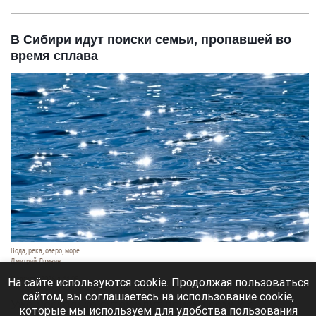
В Сибири идут поиски семьи, пропавшей во
время сплава
Вода, река, озеро, море.
Дмитрий Лямзин
9 августа 2026 в 11:05
На сайте используются cookie. Продолжая пользоваться
сайтом, вы соглашаетесь на использование cookie,
Уже несколько суток идут поиски семьи с
которые мы используем для удобства пользования