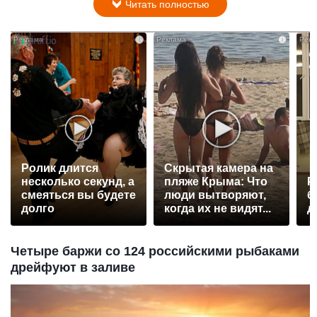
Читать полностью
i
i
Ролик длится
Скрытая камера на
несколько секунд, а
пляже Крыма: Что
Р
смеяться вы будете
люди вытворяют,
б
долго
когда их не видят...
д
Четыре баржи со 124 российскими рыбаками
дрейфуют в заливе