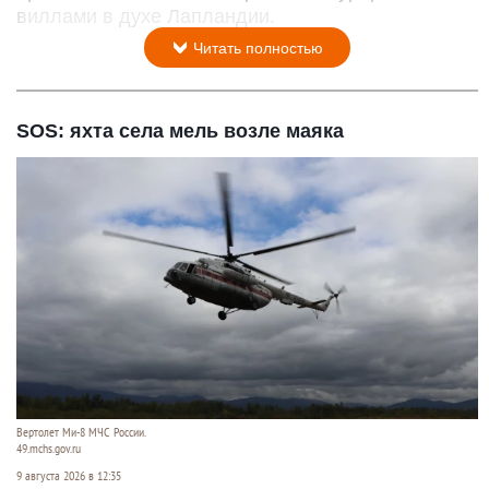
виллами в духе Лапландии.
Читать полностью
SOS: яхта села мель возле маяка
Вертолет Ми-8 МЧС России.
49.mchs.gov.ru
9 августа 2026 в 12:35