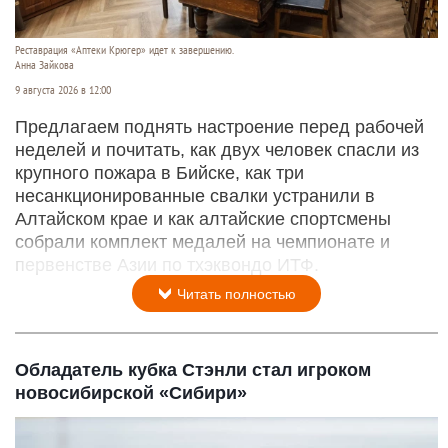
Реставрация «Аптеки Крюгер» идет к завершению.
Анна Зайкова
9 августа 2026 в 12:00
Предлагаем поднять настроение перед рабочей
неделей и почитать, как двух человек спасли из
крупного пожара в Бийске, как три
несанкционированные свалки устранили в
Алтайском крае и как алтайские спортсмены
собрали комплект медалей на чемпионате и
первенстве Азии по тхэквондо ИТФ.
Читать полностью
Обладатель кубка Стэнли стал игроком
новосибирской «Сибири»