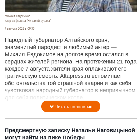
Михаил Евдокимов.
кадр из фильма "Не валяй дурака".
7 августа 2026 в 09:30
Народный губернатор Алтайского края,
знаменитый пародист и любимый актер —
Михаил Евдокимов на долгое время остался в
сердцах жителей региона. На протяжении 21 года
каждое 7 августа жители края оплакивают его
трагическую смерть. Altapress.ru вспоминает
обстоятельства той страшной аварии и как себя
чувствовал народный губернатор в непривычном
для себя политическом котле.
Читать полностью
Предсмертную записку Натальи Наговицыной
могут найти на пике Победы