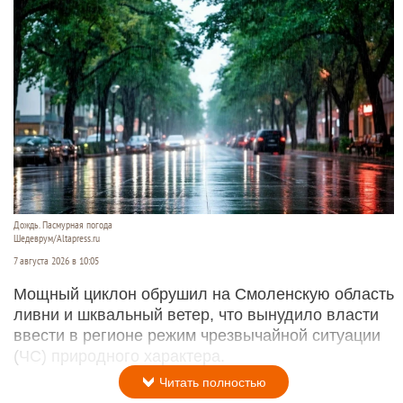
Дождь. Пасмурная погода
Шедеврум/Altapress.ru
7 августа 2026 в 10:05
Мощный циклон обрушил на Смоленскую область
ливни и шквальный ветер, что вынудило власти
ввести в регионе режим чрезвычайной ситуации
(ЧС) природного характера.
Читать полностью