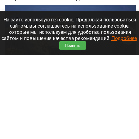
На сайте используются cookie. Продолжая пользоваться
сайтом, вы соглашаетесь на использование cookie,
которые мы используем для удобства пользования
сайтом и повышения качества рекомендаций.
Подробнее
.
Принять
Пик Победы в Киргизии, 7439 метров
Яндекс Карты
7 августа 2026 в 09:45
Альпинистам на пике Победы в Киргизии
предстоит возможное открытие: прошлогодняя
экспедиция Натальи Наговициной завершилась
гибелью на высоте 7 150 м, но там же она могла
оставить свое последнее послание.