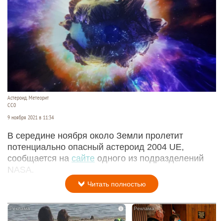
Астероид. Метеорит
СС0
9 ноября 2021 в 11:34
В середине ноября около Земли пролетит
потенциально опасный астероид 2004 UE,
сообщается на
сайте
одного из подразделений
NASA.
Читать полностью
i