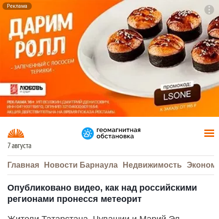
Реклама
To
F7
7 августа
Главная
Новости Барнаула
Недвижимость
Эконом
Опубликовано видео, как над российскими
регионами пронесся метеорит
Жители Татарстана, Чувашии и Марий Эл