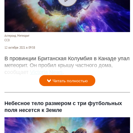
Астероид. Метеорит
СС0
12 октября 2021 в 09:58
В провинции Британская Колумбия в Канаде упал
метеорит. Он пробил крышу частного дома,
сообщает
Victoria News
.
Читать полностью
Небесное тело размером с три футбольных
поля несется к Земле