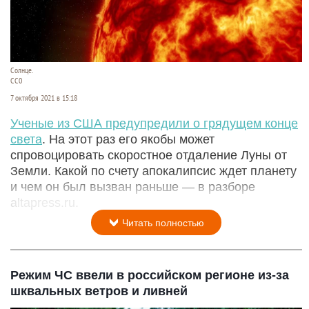
Солнце.
СС0
7 октября 2021 в 15:18
Ученые из США предупредили о грядущем конце
света
. На этот раз его якобы может
спровоцировать скоростное отдаление Луны от
Земли. Какой по счету апокалипсис ждет планету
и чем он был вызван раньше — в разборе
altapress.ru.
Читать полностью
Режим ЧС ввели в российском регионе из-за
шквальных ветров и ливней