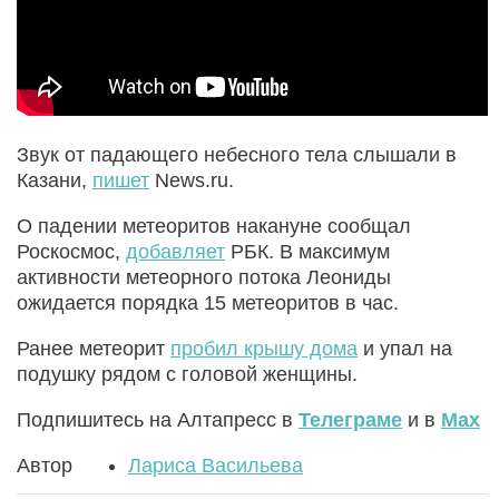
Звук от падающего небесного тела слышали в
Казани,
пишет
News.ru.
О падении метеоритов накануне сообщал
Роскосмос,
добавляет
РБК. В максимум
активности метеорного потока Леониды
ожидается порядка 15 метеоритов в час.
Ранее метеорит
пробил крышу дома
и упал на
подушку рядом с головой женщины.
Подпишитесь на Алтапресс в
Телеграме
и в
Max
Автор
Лариса Васильева