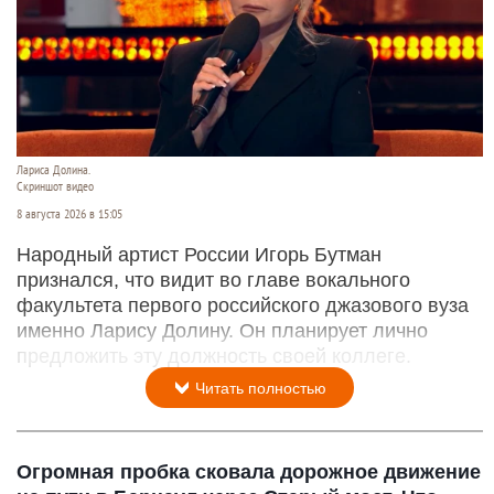
Лариса Долина.
Скриншот видео
8 августа 2026 в 15:05
Народный артист России Игорь Бутман
признался, что видит во главе вокального
факультета первого российского джазового вуза
именно Ларису Долину. Он планирует лично
предложить эту должность своей коллеге.
Читать полностью
Огромная пробка сковала дорожное движение