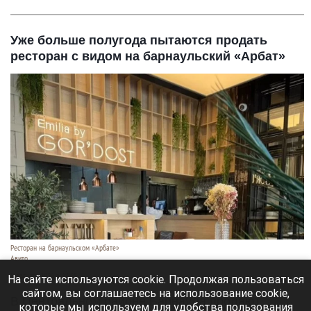
Уже больше полугода пытаются продать
ресторан с видом на барнаульский «Арбат»
Ресторан на барнаульском «Арбате»
Авито
8 августа 2026 в 14:35
На сайте используются cookie. Продолжая пользоваться
сайтом, вы соглашаетесь на использование cookie,
В Центральном районе Барнаула продают
которые мы используем для удобства пользования