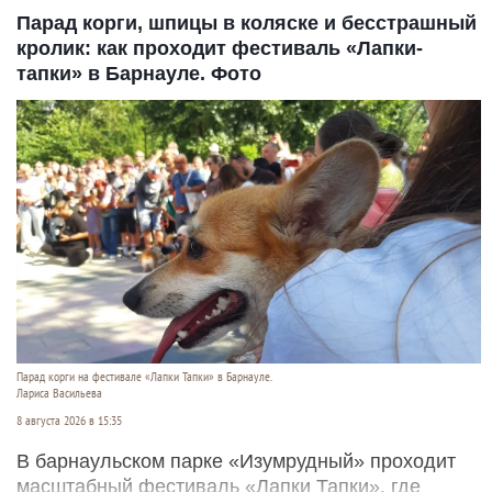
Парад корги, шпицы в коляске и бесстрашный
кролик: как проходит фестиваль «Лапки-
тапки» в Барнауле. Фото
Парад корги на фестивале «Лапки Тапки» в Барнауле.
Лариса Васильева
8 августа 2026 в 15:35
В барнаульском парке «Изумрудный» проходит
масштабный фестиваль «Лапки Тапки», где