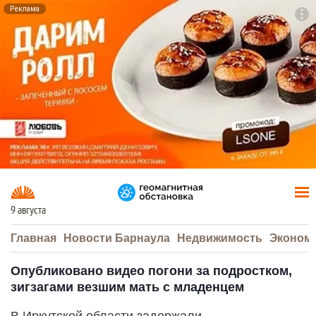
Реклама
To
F7
9 августа
Главная
Новости Барнаула
Недвижимость
Эконом
Опубликовано видео погони за подростком,
зигзагами везшим мать с младенцем
В Иркутской области задержали