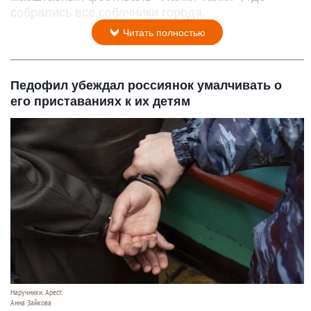
собрались все собачники города.
Читать полностью
Педофил убеждал россиянок умалчивать о
его приставаниях к их детям
Наручники. Арест.
Анна Зайкова