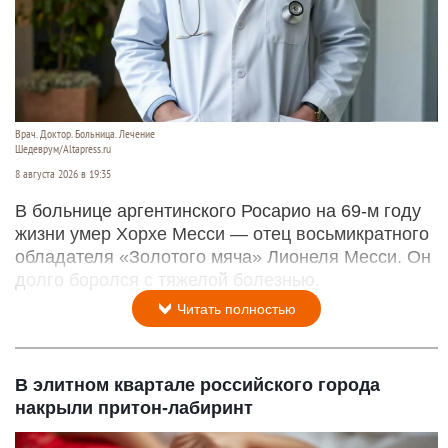
Врач. Доктор. Больница. Лечение
Шедеврум/Altapress.ru
8 августа 2026 в 19:35
В больнице аргентинского Росарио на 69-м году
жизни умер Хорхе Месси — отец восьмикратного
обладателя «Золотого мяча» Лионеля Месси. Он
долго боролся с тяжелой болезнью.
Читать полностью
В элитном квартале российского города
накрыли притон-лабиринт