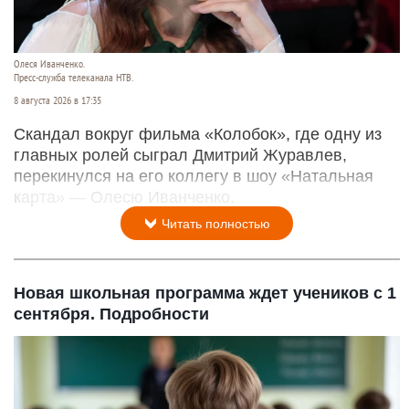
Олеся Иванченко.
Пресс-служба телеканала НТВ.
8 августа 2026 в 17:35
Скандал вокруг фильма «Колобок», где одну из
главных ролей сыграл Дмитрий Журавлев,
перекинулся на его коллегу в шоу «Натальная
карта» — Олесю Иванченко.
Читать полностью
Новая школьная программа ждет учеников с 1
сентября. Подробности