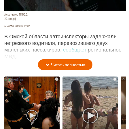
Алкотестер ГИБДД.
22.мвд.рф
6 марта 2020 в 19:07
В Омской области автоинспекторы задержали
нетрезвого водителя, перевозившего двух
маленьких пассажиров,
сообщает
региональное
МВД.
Читать полностью
i
i