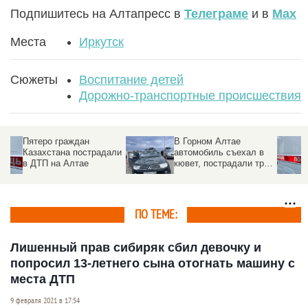
Подпишитесь на Алтапресс в
Телеграме
и в
Max
Места
Иркутск
Сюжеты
Воспитание детей
Дорожно-транспортные происшествия
В Горном Алтае
В массовое ДТП попал
ли
автомобиль съехал в
замгубернатора
кювет, пострадали три
российского региона
жителя Барнаула
(обновлено)
ПО ТЕМЕ:
Лишенный прав сибиряк сбил девочку и
попросил 13-летнего сына отогнать машину с
места ДТП
9 февраля 2021 в 17:54