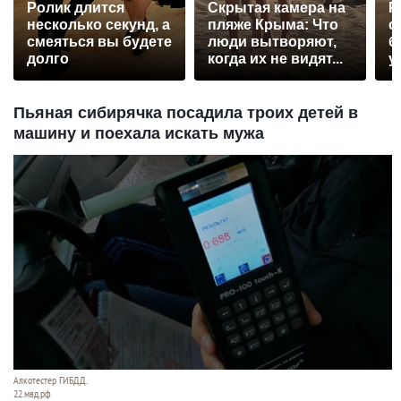
Ролик длится
Скрытая камера на
Р
несколько секунд, а
пляже Крыма: Что
с
смеяться вы будете
люди вытворяют,
б
долго
когда их не видят...
у
Пьяная сибирячка посадила троих детей в
машину и поехала искать мужа
Алкотестер ГИБДД.
22.мвд.рф