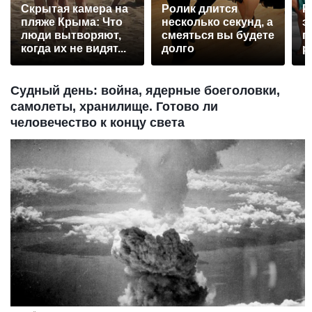
Скрытая камера на
Ролик длится
Р
пляже Крыма: Что
несколько секунд, а
э
люди вытворяют,
смеяться вы будете
п
когда их не видят...
долго
р
Судный день: война, ядерные боеголовки,
самолеты, хранилище. Готово ли
человечество к концу света