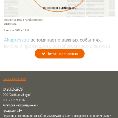
Главное за день в Алтайском крае.
altapress.ru.
7 августа 2026 в 23:35
Altapress.ru
вспоминает о важных событиях,
которые произошли в Алтайском крае 2 августа.
Читать полностью
Полная версия сайта
© 2001-2026
ООО “Свободный курс”
ИНН 2225214326
Категория информационной
продукции 18+
Редакция информационных сайтов altapress.ru, sv-kurs.ru (свидетельство о регистрации