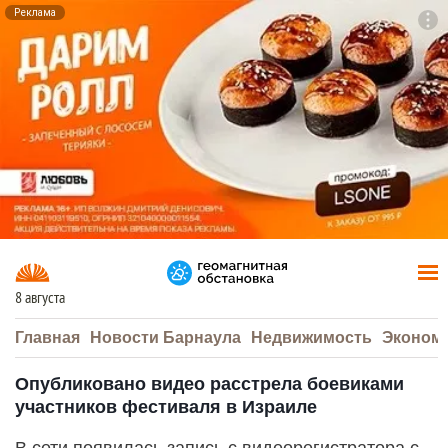
Реклама
To
F7
8 августа
Главная
Новости Барнаула
Недвижимость
Эконом
Опубликовано видео расстрела боевиками
участников фестиваля в Израиле
В сети появилась запись с видеорегистратора с