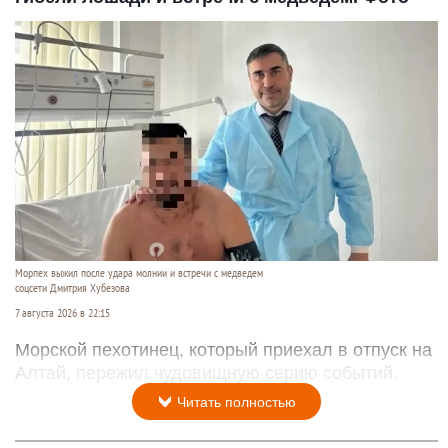
Морпех выжил после удара молнии и встречи с медведем
соцсети Дмитрия Хубезова
7 августа 2026 в 22:15
Морской пехотинец, который приехал в отпуск на
Алтай, пережил чудовищную серию событий.
Читать полностью