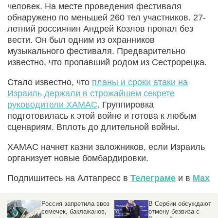
человек. На месте проведения фестиваля
обнаружено по меньшей 260 тел участников. 27-
летний россиянин Андрей Козлов пропал без
вести. Он был одним из охранников
музыкального фестиваля. Предварительно
известно, что пропавший родом из Сестрорецка.
Стало известно, что
планы и сроки атаки на
Израиль держали в строжайшем секрете
руководители ХАМАС
. Группировка
подготовилась к этой войне и готова к любым
сценариям. Вплоть до длительной войны.
ХАМАС начнет казни заложников, если Израиль
организует новые бомбардировки.
Подпишитесь на Алтапресс в
Телеграме
и в
Max
з
В Сербии обсуждают
Встреча Путина и
отмену безвиза с
Токаева открылась