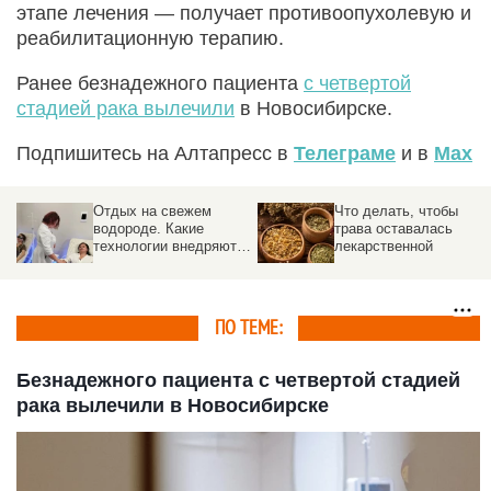
этапе лечения — получает противоопухолевую и
реабилитационную терапию.
Ранее безнадежного пациента
с четвертой
стадией рака вылечили
в Новосибирске.
Подпишитесь на Алтапресс в
Телеграме
и в
Max
Отдых на свежем
Что делать, чтобы
водороде. Какие
трава оставалась
технологии внедряют в
лекарственной
санаториях Белокурихи
ПО ТЕМЕ:
Безнадежного пациента с четвертой стадией
рака вылечили в Новосибирске