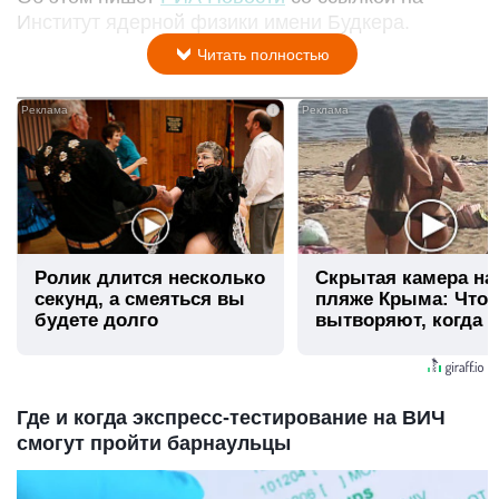
Институт ядерной физики имени Будкера.
Читать полностью
i
Ролик длится несколько
Скрытая камера на
секунд, а смеяться вы
пляже Крыма: Что
будете долго
вытворяют, когда и
видят...
Где и когда экспресс-тестирование на ВИЧ
смогут пройти барнаульцы