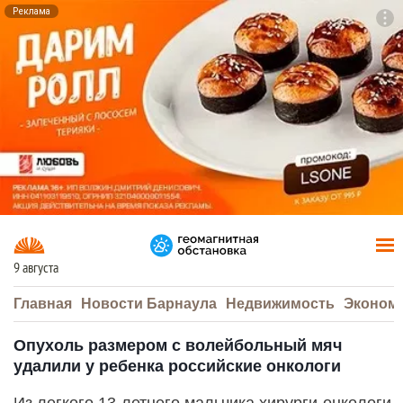
Реклама
To
F7
9 августа
Главная
Новости Барнаула
Недвижимость
Эконом
Опухоль размером с волейбольный мяч
удалили у ребенка российские онкологи
Из легкого 13-летнего мальчика хирурги-онкологи