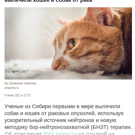
вылечили кошек и собак от рака
Кот. Домашнее животное.
altapress.ru
9 июня 2022 в 17:33
Ученые из Сибири первыми в мире вылечили
собак и кошек от раковых опухолей, используя
ускорительный источник нейтронов и новую
методику бор-нейтронозахватной (БНЗТ) терапии.
Об этом пишет
РИА Новости
со ссылкой на