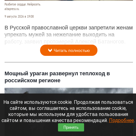
Разбитое сердце. Нейросеть.
altapress.ru.
9 августа 2026 в 19:08
В Русской православной церкви запретили женам
упрекать мужей за нежелание выходить на
работу, заявил протоиерей Алексей Батаногов.
Читать полностью
Мощный ураган развернул теплоход в
российском регионе
На сайте используются cookie. Продолжая пользоваться
сайтом, вы соглашаетесь на использование cookie,
которые мы используем для удобства пользования
сайтом и повышения качества рекомендаций.
Подробнее
.
Принять