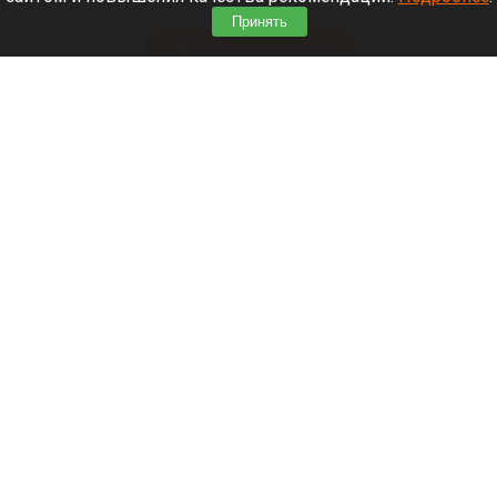
пять новых машин.
Принять
Читать полностью
В Барнауле на этапах Кубка России по
шахматам прошли шесть туров
Кубок России по шахматам
Фоторепортаж Евгения Кривошеева