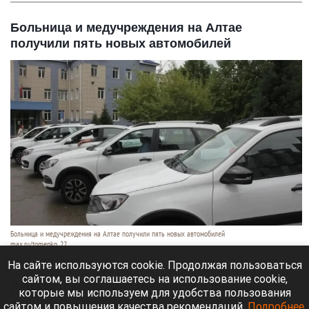
Больница и медучреждения на Алтае
получили пять новых автомобилей
Больница и медучреждения на Алтае получили пять новых автомобилей
max.ru/tomenko_22
6 августа 2026 в 21:40
На сайте используются cookie. Продолжая пользоваться
сайтом, вы соглашаетесь на использование cookie,
Детская горбольница Рубцовска и фельдшерско-
которые мы используем для удобства пользования
акушерские пункты Алтайского края получили
сайтом и повышения качества рекомендаций.
Подробнее
.