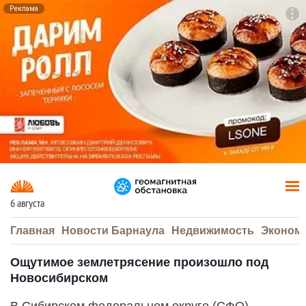
Реклама
To
F7
6 августа
Главная
Новости Барнаула
Недвижимость
Эконом
Ощутимое землетрясение произошло под
Новосибирском
В Сибирском федеральном округе (СФО)