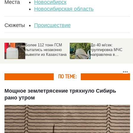
Места
Новосибирск
Новосибирская область
Сюжеты
Происшествие
Более 112 тонн ГСМ
До 40 м/сек:
пытались незаконно
группировка МЧС
вывезти из Казахстана
направлена в
пострадавшие от
урагана районы на
Алтае
ПО ТЕМЕ:
Мощное землетрясение тряхнуло Сибирь
рано утром