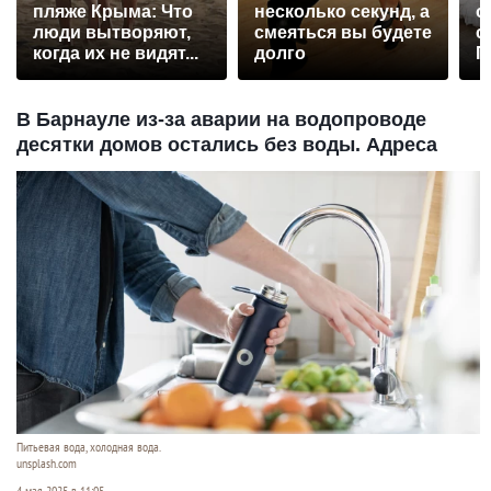
пляже Крыма: Что
несколько секунд, а
о
люди вытворяют,
смеяться вы будете
с
когда их не видят...
долго
П
р
В Барнауле из-за аварии на водопроводе
десятки домов остались без воды. Адреса
Питьевая вода, холодная вода.
unsplash.com
4 мая 2025 в 11:05