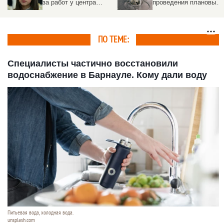
за работ у центра
проведения плановых
известной российской
работ. Адреса
фигуристки
ПО ТЕМЕ:
Специалисты частично восстановили
водоснабжение в Барнауле. Кому дали воду
Питьевая вода, холодная вода.
unsplash.com