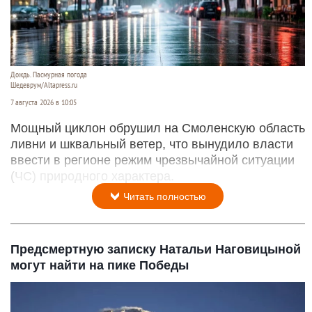
Дождь. Пасмурная погода
Шедеврум/Altapress.ru
7 августа 2026 в 10:05
Мощный циклон обрушил на Смоленскую область
ливни и шквальный ветер, что вынудило власти
ввести в регионе режим чрезвычайной ситуации
(ЧС) природного характера.
Читать полностью
Предсмертную записку Натальи Наговицыной
могут найти на пике Победы