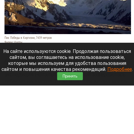
Пик Победы в Киргизии, 7439 метров
Яндекс Карты
7 августа 2026 в 09:45
На сайте используются cookie. Продолжая пользоваться
сайтом, вы соглашаетесь на использование cookie,
Альпинистам на пике Победы в Киргизии
которые мы используем для удобства пользования
предстоит возможное открытие: прошлогодняя
сайтом и повышения качества рекомендаций.
Подробнее
.
экспедиция Натальи Наговициной завершилась
Принять
гибелью на высоте 7 150 м, но там же она могла
оставить свое последнее послание.
Читать полностью
Бийск третий год не может найти инвестора
для долгостроя