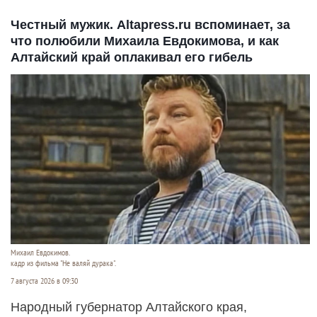
Честный мужик. Altapress.ru вспоминает, за
что полюбили Михаила Евдокимова, и как
Алтайский край оплакивал его гибель
Михаил Евдокимов.
кадр из фильма "Не валяй дурака".
7 августа 2026 в 09:30
Народный губернатор Алтайского края,