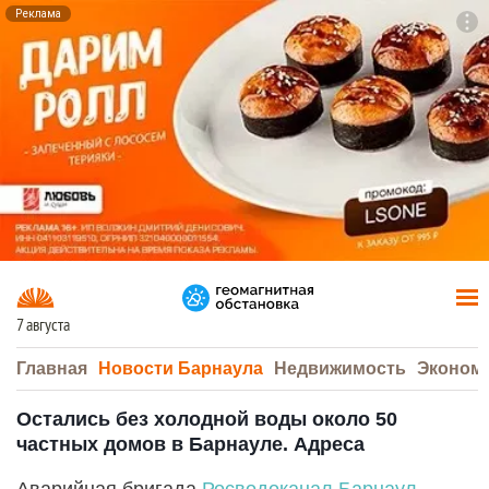
Реклама
To
F7
7 августа
Главная
Новости Барнаула
Недвижимость
Эконом
Остались без холодной воды около 50
частных домов в Барнауле. Адреса
Аварийная бригада
Росводоканал Барнаул