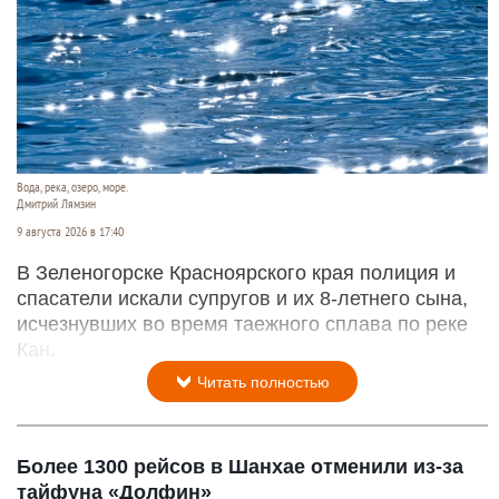
Вода, река, озеро, море.
Дмитрий Лямзин
9 августа 2026 в 17:40
В Зеленогорске Красноярского края полиция и
спасатели искали супругов и их 8-летнего сына,
исчезнувших во время таежного сплава по реке
Кан.
Читать полностью
Более 1300 рейсов в Шанхае отменили из-за
тайфуна «Долфин»