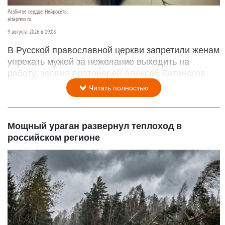
Разбитое сердце. Нейросеть.
altapress.ru.
9 августа 2026 в 19:08
В Русской православной церкви запретили женам
упрекать мужей за нежелание выходить на
работу, заявил протоиерей Алексей Батаногов.
Читать полностью
Мощный ураган развернул теплоход в
российском регионе