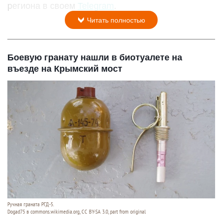
региона в своем
Telegram
.
Читать полностью
Боевую гранату нашли в биотуалете на
въезде на Крымский мост
Ручная граната РГД-5.
Dogad75 в commons.wikimedia.org, CC BY-SA 3.0, part from original