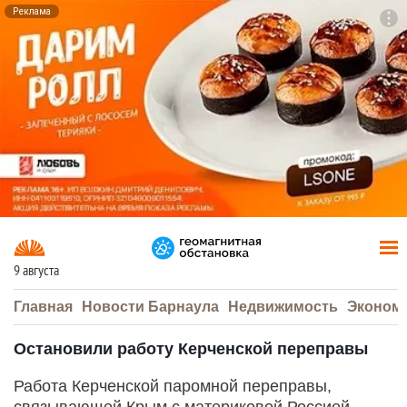
Реклама
To
F7
9 августа
Главная
Новости Барнаула
Недвижимость
Эконом
Остановили работу Керченской переправы
Работа Керченской паромной переправы,
связывающей Крым с материковой Россией