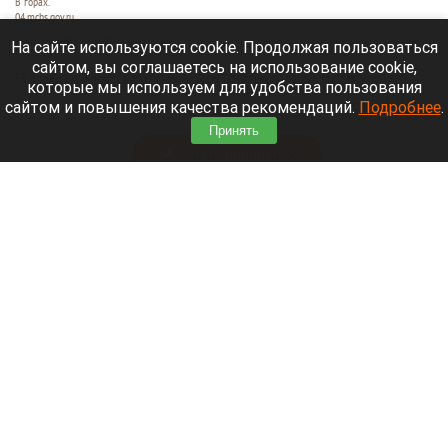
В горах.
04.mchs.gov.ru
9 августа 2026 в 16:05
На сайте используются cookie. Продолжая пользоваться
сайтом, вы соглашаетесь на использование cookie,
В горах Кыргызстана продолжается поисковая
которые мы используем для удобства пользования
операция по розыску трех альпинистов
— двоих
сайтом и повышения качества рекомендаций.
Подробнее
.
граждан Белоруссии и одного гражданина Литвы.
Принять
Читать полностью
Известный диджей из России пропал в
Таиланде