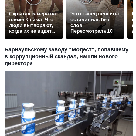
Скрытая камера на
Этот танец невесты
Р
пляже Крыма: Что
оставит вас без
н
люди вытворяют,
слов!
с
когда их не видят...
Пересмотрела 10
д
раз
Барнаульскому заводу "Модест", попавшему
в коррупционный скандал, нашли нового
директора