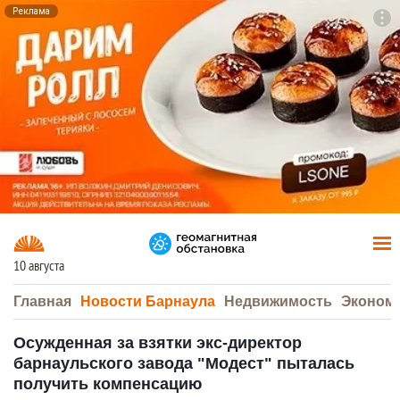
Реклама
To
F7
10 августа
Главная
Новости Барнаула
Недвижимость
Эконом
Осужденная за взятки экс-директор
барнаульского завода "Модест" пыталась
получить компенсацию