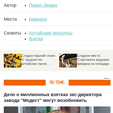
Автор
Павел Демин
Места
Барнаул
Сюжеты
Алтайские продукты
Взятки
Сладко-горький сезон.
Сладкое место.
О трудностях
Стартовала медовая
алтайских пасек
ярмарка на площади
рассказали пчеловоды
Сахарова
ПО ТЕМЕ:
Дело о миллионных взятках экс-директора
завода "Модест" могут возобновить