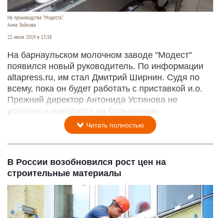
На производстве "Модеста".
Анна Зайкова
22 июля 2019 в 13:38
На барнаульском молочном заводе "Модест"
появился новый руководитель. По информации
altapress.ru, им стал Дмитрий Ширнин. Судя по
всему, пока он будет работать с приставкой и.о.
Прежний директор Антонида Устинова не
уволена и находится на больничном.
Читать полностью
В России возобновился рост цен на
строительные материалы