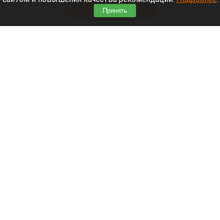
Читать полностью
Принять
Алтайский край занял 77 место в рейтинге по
качеству дорог
Яма. Трасса. Дорога с ямой.
Нейросети
3 августа 2026 в 22:50