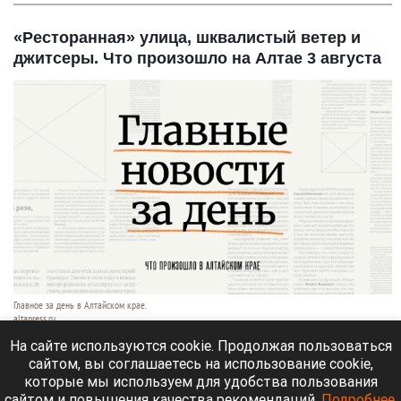
«Ресторанная» улица, шквалистый ветер и
джитсеры. Что произошло на Алтае 3 августа
Главное за день в Алтайском крае.
altapress.ru.
3 августа 2026 в 23:55
На сайте используются cookie. Продолжая пользоваться
сайтом, вы соглашаетесь на использование cookie,
Altapress.ru
вспоминает о важных событиях,
которые мы используем для удобства пользования
которые произошли в Алтайском крае 3 августа.
сайтом и повышения качества рекомендаций.
Подробнее
.