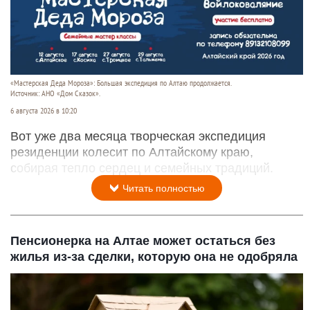
«Мастерская Деда Мороза»: Большая экспедиция по Алтаю продолжается.
Источник: АНО «Дом Сказок».
6 августа 2026 в 10:20
Вот уже два месяца творческая экспедиция
резиденции колесит по Алтайскому краю,
собирая тепло сердец и семейных традиций.
Читать полностью
Пенсионерка на Алтае может остаться без
жилья из-за сделки, которую она не одобряла