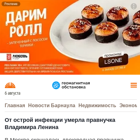
Реклама
To
F7
6 августа
Главная
Новости Барнаула
Недвижимость
Эконом
От острой инфекции умерла правнучка
Владимира Ленина
В Москве скончалась двоюродная правнучка