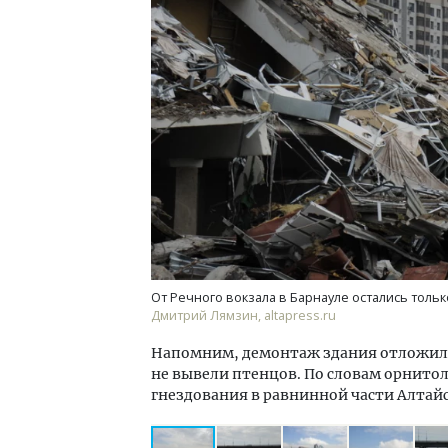
Двухуровневые номера и вид на горы.
Смел
Каким будет новый бутик-отель
Ген
«Белкур» в Белокурихе
ЗИАС
трен
ДОМА И КВАРТИРЫ
СТР
От Речного вокзала в Барнауле остались только
Дмитрий Лямзин, altapress.ru
Напомним, демонтаж здания отложили
не вывели птенцов. По словам орнитол
гнездования в равнинной части Алтайс