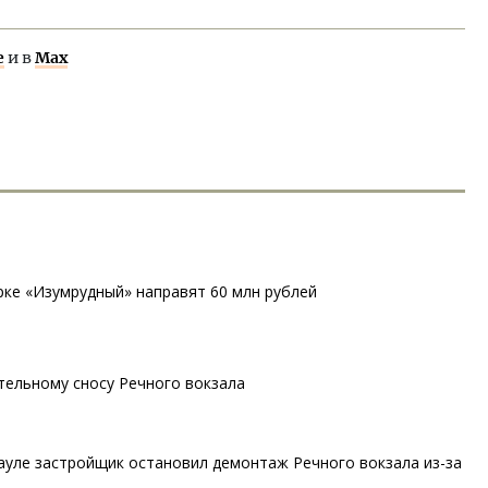
е
и в
Max
рке «Изумрудный» направят 60 млн рублей
тельному сносу Речного вокзала
науле застройщик остановил демонтаж Речного вокзала из-за