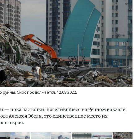
ость архитектурных идей.
Архитектурный код начин
еральный директор компании
земли. Мощение крупно
 — об эстетике городов,
плитами становится нов
дах в фасадах и развитии рынка
стандартом благоустрой
ОИТЕЛЬСТВО
СТРОИТЕЛЬСТВО
 руины. Снос продолжается. 12.08.2022.
 — пока ласточки, поселившиеся на Речном вокзале,
ога Алексея Эбеля, это единственное место их
кого края.