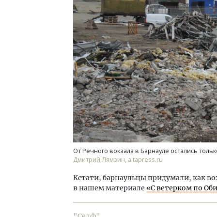
От Речного вокзала в Барнауле остались только
Дмитрий Лямзин, altapress.ru
Кстати, барнаульцы придумали, как во
в нашем материале
«С ветерком по Об
"Селф". .