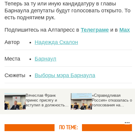
Теперь за ту или иную кандидатуру в главы
Барнаула депутаты будут голосовать открыто. То
есть поднятием рук.
Подпишитесь на Алтапресс в
Телеграме
и в
Max
Автор
Надежда Скалон
Места
Барнаул
Сюжеты
Выборы мэра Барнаула
Вячеслав Франк
«Справедливая
принес присягу и
Россия» отказалась от
вступил в должность
голосования на
мэра Барнаула
выборах мэра
Барнаула
ПО ТЕМЕ: