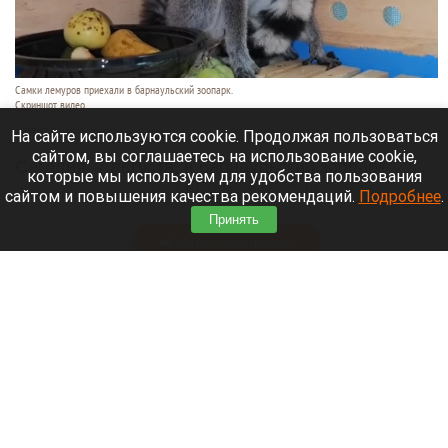
Самки лемуров приехали в барнаульский зоопарк.
Скриншот видео
7 августа 2026 в 16:15
На сайте используются cookie. Продолжая пользоваться
сайтом, вы соглашаетесь на использование cookie,
Сегодня, 7 августа, в барнаульский зоопарк
которые мы используем для удобства пользования
прибыли
две самки лемуров из Тульского
сайтом и повышения качества рекомендаций.
Подробнее
.
экзотариума.
Принять
Читать полностью
Обновили «хранительскую» инфраструктуру
Художественного музея в Барнауле