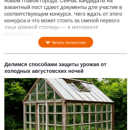
новым главой города. Сейчас кандидаты на
вакантный пост сдают документы для участие в
соответствующем конкурсе. Чего ждать от этого
конкурса и что может стоять за сменой первого
лица краевой столицы — в материале
altapress.ru.
Читать полностью
Делимся способами защиты урожая от
холодных августовских ночей