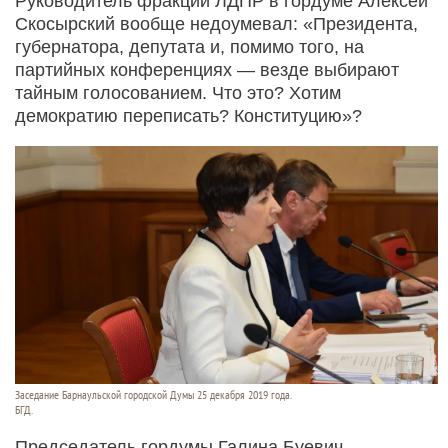
Руководитель фракции ЛДПР в гордуме Алексей
Скосырский вообще недоумевал: «Президента,
губернатора, депутата и, помимо того, на
партийных конференциях — везде выбирают
тайным голосованием. Что это? Хотим
демократию переписать? Конституцию»?
Заседание Барнаульской городской Думы 25 декабря 2019 года.
БГД.
Председатель гордумы Галина Буевич