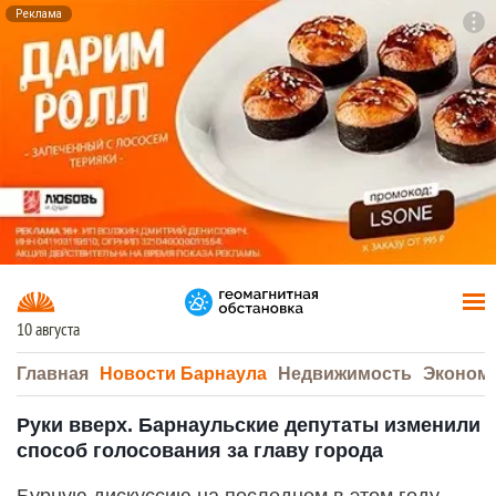
Реклама
To
F7
10 августа
Главная
Новости Барнаула
Недвижимость
Эконом
Руки вверх. Барнаульские депутаты изменили
способ голосования за главу города
Бурную дискуссию на последнем в этом году