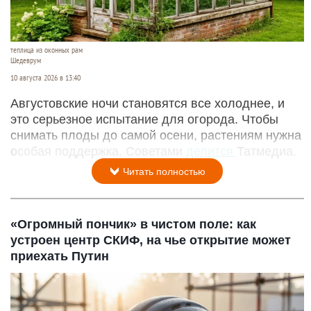
теплица из оконных рам
Шедеврум
10 августа 2026 в 13:40
Августовские ночи становятся все холоднее, и
это серьезное испытание для огорода. Чтобы
снимать плоды до самой осени, растениям нужна
особая поддержка. Советами
делится
Татмедиа.
Читать полностью
«Огромный пончик» в чистом поле: как
устроен центр СКИФ, на чье открытие может
приехать Путин