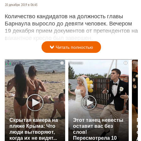
20 декабря 2019 в 06:45
Количество кандидатов на должность главы
Барнаула выросло до девяти человек. Вечером
19 декабря прием документов от претендентов на
вакантное кресло был завершен.
Читать полностью
i
i
Скрытая камера на
Этот танец невесты
Р
пляже Крыма: Что
оставит вас без
н
люди вытворяют,
слов!
с
когда их не видят...
Пересмотрела 10
д