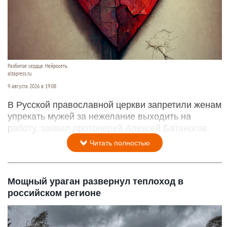
Разбитое сердце. Нейросеть.
altapress.ru.
9 августа 2026 в 19:08
В Русской православной церкви запретили женам
упрекать мужей за нежелание выходить на
работу, заявил протоиерей Алексей Батаногов.
Читать полностью
Мощный ураган развернул теплоход в
российском регионе