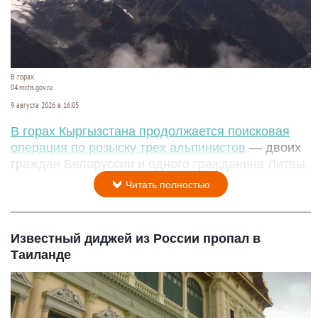
В горах.
04.mchs.gov.ru
9 августа 2026 в 16:05
В горах Кыргызстана продолжается поисковая
операция по розыску трех альпинистов
— двоих
граждан Белоруссии и одного гражданина Литвы.
Читать полностью
Известный диджей из России пропал в
Таиланде