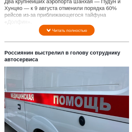
Два крупнейших аэропорта Шанхая — Пудун и
Хунцяо — к 9 августа отменили порядка 60%
рейсов из-за приближающегося тайфуна
«Долфин».
Читать полностью
Россиянин выстрелил в голову сотруднику
автосервиса