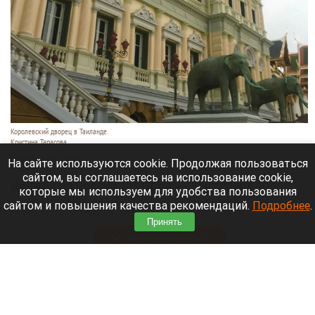
Королевский дворец в Таиланде.
Кристина Тарасова
9 августа 2026 в 15:35
На сайте используются cookie. Продолжая пользоваться
сайтом, вы соглашаетесь на использование cookie,
Диджей из России Дмитрий — выступает под
которые мы используем для удобства пользования
псевдонимом DJ FЫRРИN — пропал в Таиланде
сайтом и повышения качества рекомендаций.
Подробнее
.
после возникновения проблем с документами.
Принять
Читать полностью
Невероятный закат на Телецком озере снял
инспектор Алтайского заповедника. Фото