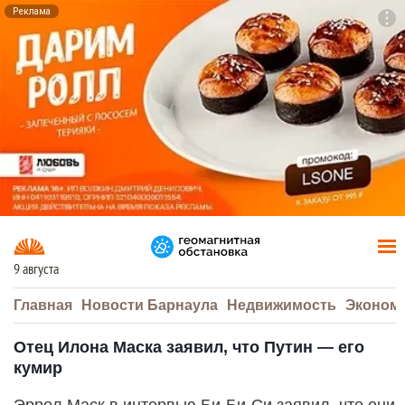
Реклама
To
F7
9 августа
Главная
Новости Барнаула
Недвижимость
Эконом
Отец Илона Маска заявил, что Путин — его
кумир
Эррол Маск в интервью Би-Би-Си заявил, что они