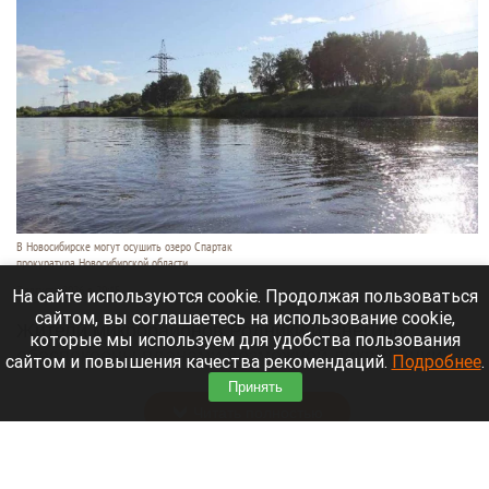
В Новосибирске могут осушить озеро Спартак
прокуратура Новосибирской области
7 августа 2026 в 20:15
На сайте используются cookie. Продолжая пользоваться
сайтом, вы соглашаетесь на использование cookie,
Жители микрорайонов Родники и Снегири
которые мы используем для удобства пользования
обеспокоены планами возможной ликвидации
сайтом и повышения качества рекомендаций.
Подробнее
.
озера Спартак.
Принять
Читать полностью