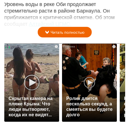
Уровень воды в реке Оби продолжает
стремительно расти в районе Барнаула. Он
приближается к критической отметке. Об этом
сообщает
Алтайский ЦГМС.
Читать полностью
i
i
Скрытая камера на
Ролик длится
К
пляже Крыма: Что
несколько секунд, а
о
люди вытворяют,
смеяться вы будете
о
когда их не видят...
долго
р