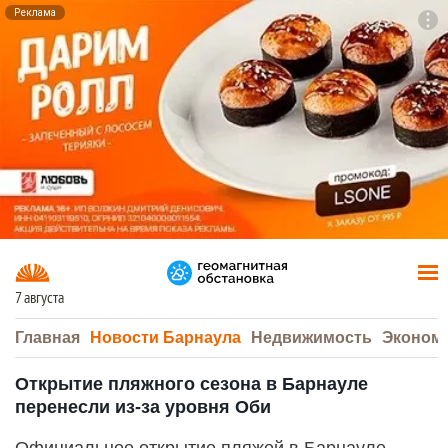
Реклама
To
F7
7 августа
Главная
Новости Барнаула
Недвижимость
Эконом
Открытие пляжного сезона в Барнауле
перенесли из-за уровня Оби
Официальное открытие пляжей в Барнауле