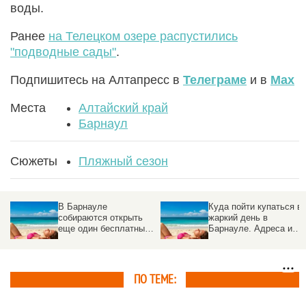
воды.
Ранее
на Телецком озере распустились
"подводные сады"
.
Подпишитесь на Алтапресс в
Телеграме
и в
Max
Места
Алтайский край
Барнаул
Сюжеты
Пляжный сезон
В Барнауле
Куда пойти купаться в
собираются открыть
жаркий день в
еще один бесплатный
Барнауле. Адреса и
пляж
цены городских
бассейнов
ПО ТЕМЕ: