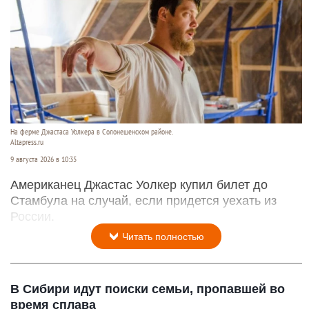
На ферме Джастаса Уолкера в Солонешенском районе.
Altapress.ru
9 августа 2026 в 10:35
Американец Джастас Уолкер купил билет до
Стамбула на случай, если придется уехать из
России.
Читать полностью
В Сибири идут поиски семьи, пропавшей во
время сплава