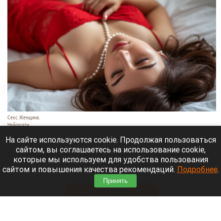
Секс. Женщина.
Нейросети
8 августа 2026 в 19:05
На сайте используются cookie. Продолжая пользоваться
сайтом, вы соглашаетесь на использование cookie,
Программа «Экстренный вызов» и активисты
которые мы используем для удобства пользования
вывели на чистую воду подпольный бордель в
сайтом и повышения качества рекомендаций.
Подробнее
.
элитном районе Екатеринбурга.
Принять
Читать полностью