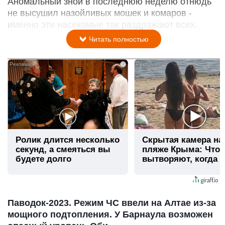
Аномальный зной в последнюю неделю отнюдь
не высушил назойливых мошек и комаров -
именно эти насекомые так раздражают всех.
Читать полностью
i
Ролик длится несколько
Скрытая камера на
секунд, а смеяться вы
пляже Крыма: Что
будете долго
вытворяют, когда и
видят...
Паводок-2023. Режим ЧС ввели на Алтае из-за
мощного подтопления. У Барнаула возможен