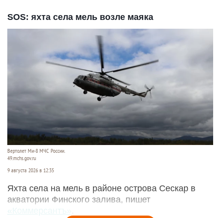
SOS: яхта села мель возле маяка
Вертолет Ми-8 МЧС России.
49.mchs.gov.ru
9 августа 2026 в 12:35
Яхта села на мель в районе острова Сескар в
акватории Финского залива, пишет
«Коммерсантъ»
.