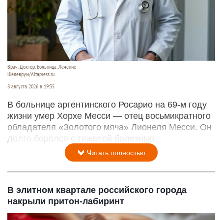
Врач. Доктор. Больница. Лечение
Шедеврум/Altapress.ru
8 августа 2026 в 19:35
В больнице аргентинского Росарио на 69-м году
жизни умер Хорхе Месси — отец восьмикратного
обладателя «Золотого мяча» Лионеля Месси. Он
долго боролся с тяжелой болезнью.
Читать полностью
В элитном квартале российского города
накрыли притон-лабиринт