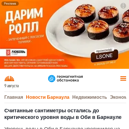
Реклама
To
F7
9 августа
Главная
Новости Барнаула
Недвижимость
Эконом
Считанные сантиметры остались до
критического уровня воды в Оби в Барнауле
Уровень воды в Оби в Барнауле увеличился на