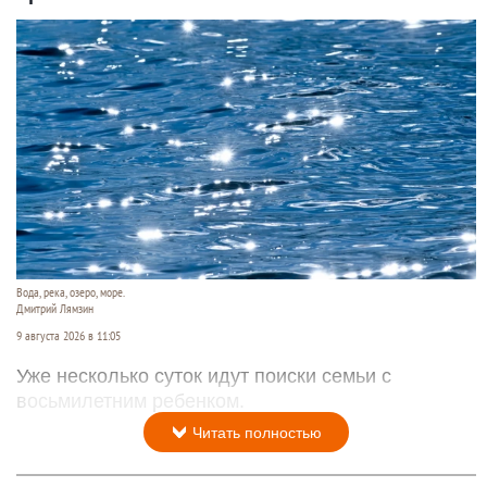
Вода, река, озеро, море.
Дмитрий Лямзин
9 августа 2026 в 11:05
Уже несколько суток идут поиски семьи с
восьмилетним ребенком.
Читать полностью