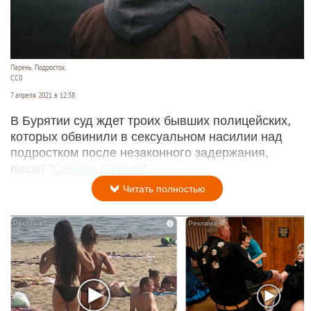
Парень. Подросток.
СС0
7 апреля 2021 в 12:38
В Бурятии суд ждет троих бывших полицейских,
которых обвинили в сексуальном насилии над
подростком после незаконного задержания,
пишет "
Сибирь.Реалии
".
Читать полностью
i