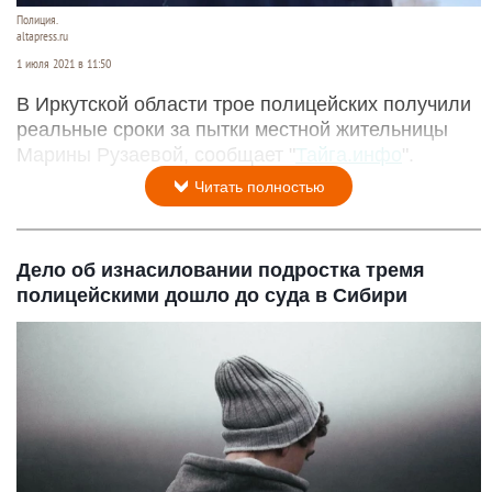
Полиция.
altapress.ru
1 июля 2021 в 11:50
В Иркутской области трое полицейских получили
реальные сроки за пытки местной жительницы
Марины Рузаевой, сообщает "
Тайга.инфо
".
Читать полностью
Дело об изнасиловании подростка тремя
полицейскими дошло до суда в Сибири