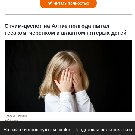
Читать полностью
Отчим-деспот на Алтае полгода пытал
тесаком, черенком и шлангом пятерых детей
Девочка. Насилие.
Нейросети
7 августа 2026 в 18:50
На сайте используются cookie. Продолжая пользоваться