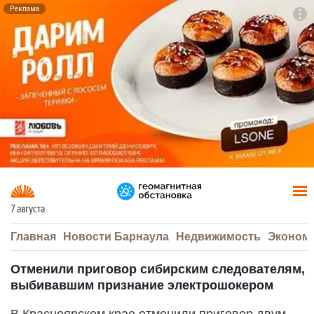
Реклама
To
F7
7 августа
Главная
Новости Барнаула
Недвижимость
Эконом
Отменили приговор сибирским следователям,
выбивавшим признание электрошокером
В Красноярском крае отменили приговор двум