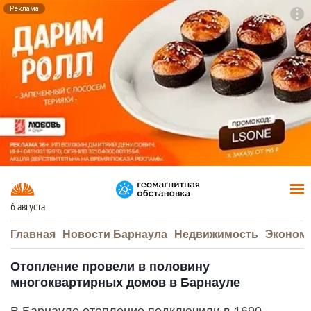
Реклама
To
F7
6 августа
Главная
Новости Барнаула
Недвижимость
Эконом
Отопление провели в половину
многоквартирных домов в Барнауле
В Барнауле отопление подключили в 1690