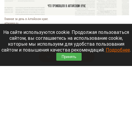
Главное за день в Алтайском крае.
altapress.ru.
3 августа 2026 в 23:55
На сайте используются cookie. Продолжая пользоваться
сайтом, вы соглашаетесь на использование cookie,
Altapress.ru
вспоминает о важных событиях,
которые мы используем для удобства пользования
которые произошли в Алтайском крае 3 августа.
сайтом и повышения качества рекомендаций.
Подробнее
.
Читать полностью
Принять
Алтайский край занял 77 место в рейтинге по
качеству дорог