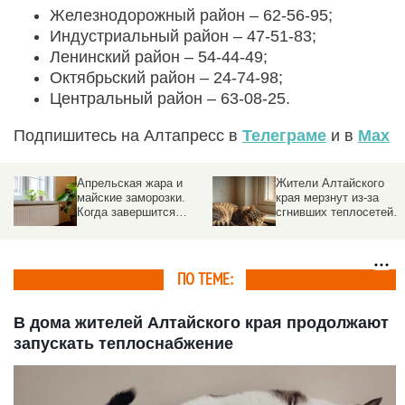
Железнодорожный район – 62-56-95;
Индустриальный район – 47-51-83;
Ленинский район – 54-44-49;
Октябрьский район – 24-74-98;
Центральный район – 63-08-25.
Подпишитесь на Алтапресс в
Телеграме
и в
Max
Апрельская жара и
Жители Алтайского
майские заморозки.
края мерзнут из-за
Когда завершится
сгнивших теплосетей
отопительный сезон в
во время 40-градусных
Барнауле
морозов
ПО ТЕМЕ:
В дома жителей Алтайского края продолжают
запускать теплоснабжение