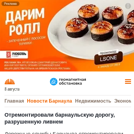
Реклама
To
F7
8 августа
Главная
Новости Барнаула
Недвижимость
Эконом
Отремонтировали барнаульскую дорогу,
разрушенную ливнем
Дорожные службы Барнаула отремонтировали