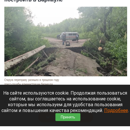
Старую переправу размыло в прошлом году
пресс-службы администрации Барнаула
7 августа 2026 в 22:55
На сайте используются cookie. Продолжая пользоваться
сайтом, вы соглашаетесь на использование cookie,
В Барнауле объявили тендер на строительство
которые мы используем для удобства пользования
капитального моста через реку Пивоварку.
сайтом и повышения качества рекомендаций.
Подробнее
.
Читать полностью
Принять