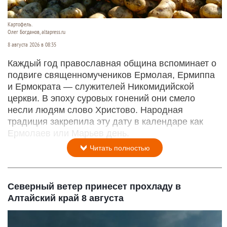
Картофель.
Олег Богданов, altapress.ru
8 августа 2026 в 08:35
Каждый год православная община вспоминает о
подвиге священномучеников Ермолая, Ермиппа
и Ермократа — служителей Никомидийской
церкви. В эпоху суровых гонений они смело
несли людям слово Христово. Народная
традиция закрепила эту дату в календаре как
Ермолаев или Марьев день.
Читать полностью
Северный ветер принесет прохладу в
Алтайский край 8 августа