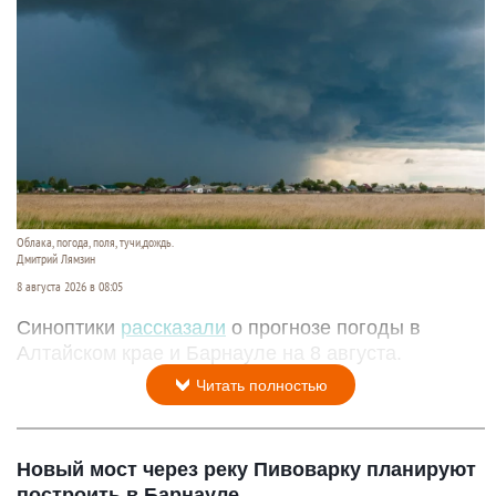
Облака, погода, поля, тучи,дождь.
Дмитрий Лямзин
8 августа 2026 в 08:05
Синоптики
рассказали
о прогнозе погоды в
Алтайском крае и Барнауле на 8 августа.
Читать полностью
Новый мост через реку Пивоварку планируют
построить в Барнауле