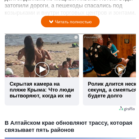
затопили дороги, а пешеходы спасались под
козырьками и внутри торговых центров и зонтами.
Читать полностью
i
Скрытая камера на
Ролик длится неск
пляже Крыма: Что люди
секунд, а смеяться
вытворяют, когда их не
будете долго
видят...
В Алтайском крае обновляют трассу, которая
связывает пять районов