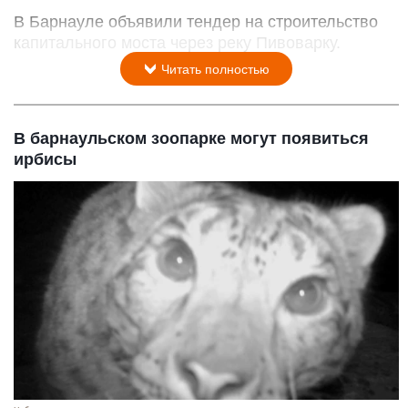
В Барнауле объявили тендер на строительство
капитального моста через реку Пивоварку.
Читать полностью
В барнаульском зоопарке могут появиться
ирбисы