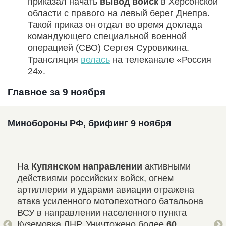
приказал начать
вывод войск
в Херсонской
области с правого на левый берег Днепра.
Такой приказ он отдал во время доклада
командующего специальной военной
операцией (СВО) Сергея Суровикина.
Трансляция
велась
на телеканале «Россия
24».
Главное за 9 ноября
Минобороны РФ, брифинг 9 ноября
ы:
На
Купянском направлении
активными
На
действиями российских войск, огнем
про
артиллерии и ударами авиации отражена
одн
атака усиленного мотопехотного батальона
ино
ин
ВСУ в направлении населенного пункта
поп
 и
Куземовка ЛНР. Уничтожено более
60
рос