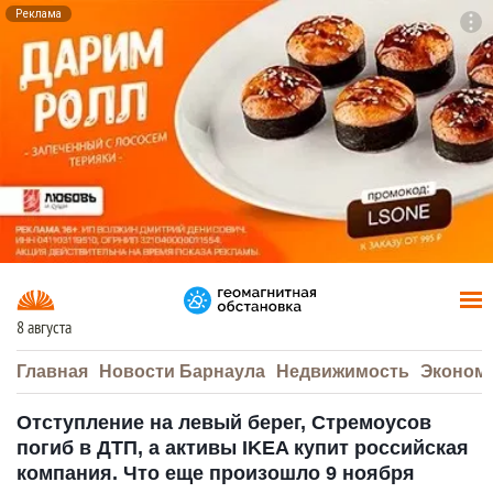
Реклама
To
F7
8 августа
Главная
Новости Барнаула
Недвижимость
Эконом
Отступление на левый берег, Стремоусов
погиб в ДТП, а активы IKEA купит российская
компания. Что еще произошло 9 ноября