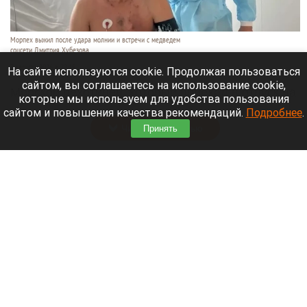
Морпех выжил после удара молнии и встречи с медведем
соцсети Дмитрия Хубезова
7 августа 2026 в 22:15
На сайте используются cookie. Продолжая пользоваться
сайтом, вы соглашаетесь на использование cookie,
Морской пехотинец, который приехал в отпуск на
которые мы используем для удобства пользования
Алтай, пережил чудовищную серию событий.
сайтом и повышения качества рекомендаций.
Подробнее
.
Читать полностью
Принять
В Барнауле водитель сбил женщину на зебре
и скрылся