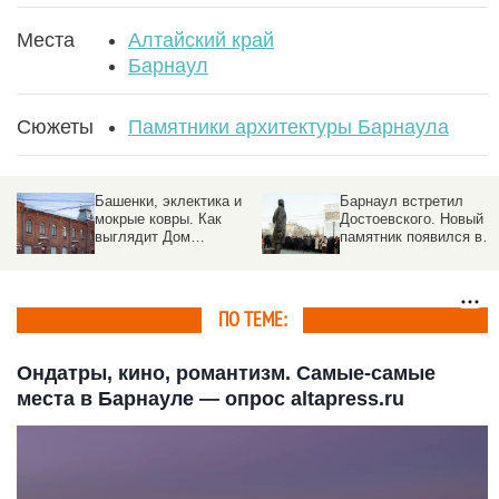
Места
Алтайский край
Барнаул
Сюжеты
Памятники архитектуры Барнаула
Башенки, эклектика и
Барнаул встретил
мокрые ковры. Как
Достоевского. Новый
выглядит Дом
памятник появился в
Полякова, который не
центре города
ремонтируют —
фоторепортаж
ПО ТЕМЕ:
Ондатры, кино, романтизм. Самые-самые
места в Барнауле — опрос altapress.ru