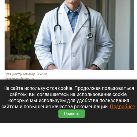
Врач. Доктор. Больница. Лечение
Шедеврум/Altapress.ru
8 августа 2026 в 19:35
На сайте используются cookie. Продолжая пользоваться
сайтом, вы соглашаетесь на использование cookie,
В больнице аргентинского Росарио на 69-м году
которые мы используем для удобства пользования
жизни умер Хорхе Месси — отец восьмикратного
сайтом и повышения качества рекомендаций.
Подробнее
.
обладателя «Золотого мяча» Лионеля Месси. Он
Принять
долго боролся с тяжелой болезнью.
Читать полностью