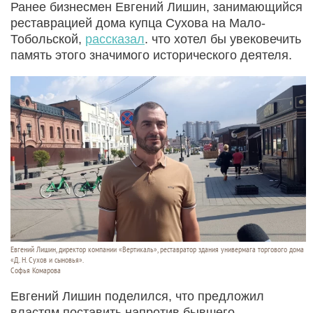
Ранее бизнесмен Евгений Лишин, занимающийся
реставрацией дома купца Сухова на Мало-
Тобольской,
рассказал
. что хотел бы увековечить
память этого значимого исторического деятеля.
Евгений Лишин, директор компании «Вертикаль», реставратор здания универмага торгового дома
«Д. Н. Сухов и сыновья».
Софья Комарова
Евгений Лишин поделился, что предложил
властям поставить напротив бывшего