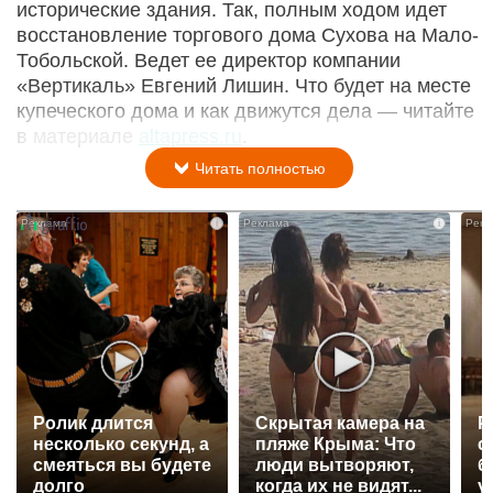
исторические здания. Так, полным ходом идет
восстановление торгового дома Сухова на Мало-
Тобольской. Ведет ее директор компании
«Вертикаль» Евгений Лишин. Что будет на месте
купеческого дома и как движутся дела — читайте
в материале
altapress.ru
.
Читать полностью
i
i
Ролик длится
Скрытая камера на
Р
несколько секунд, а
пляже Крыма: Что
с
смеяться вы будете
люди вытворяют,
б
долго
когда их не видят...
у