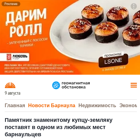
Реклама
To
F7
9 августа
Главная
Новости Барнаула
Недвижимость
Эконом
Памятник знаменитому купцу-земляку
поставят в одном из любимых мест
барнаульцев