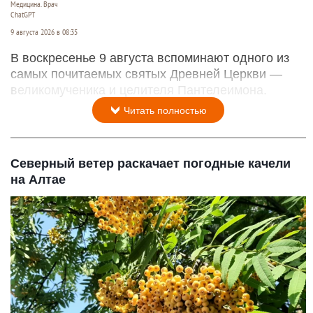
Медицина. Врач
ChatGPT
9 августа 2026 в 08:35
В воскресенье 9 августа вспоминают одного из
самых почитаемых святых Древней Церкви —
великомученика и целителя Пантелеимона.
Читать полностью
Северный ветер раскачает погодные качели
на Алтае