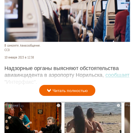
В самолете. Авиасообщение.
CC0
10 января 2023 в 12:38
Надзорные органы выясняют обстоятельства
авиаинцидента в аэропорту Норильска,
сообщает
"Интерфакс".
Читать полностью
i
i