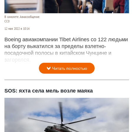
В самолете. Авиасообщение.
CC0
12 мая 2022 в 10:14
Boeing авиакомпании Tibet Airlines со 122 людьми
на борту выкатился за пределы взлетно-
посадочной полосы в китайском Чунцине и
загорелся.
Читать полностью
SOS: яхта села мель возле маяка