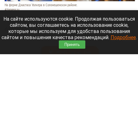
На ферме Джастаса Уолкера в Солонешенском районе.
Altapress.ru
9 августа 2026 в 10:35
На сайте используются cookie. Продолжая пользоваться
сайтом, вы соглашаетесь на использование cookie,
Американец Джастас Уолкер купил билет до
которые мы используем для удобства пользования
Стамбула на случай, если придется уехать из
сайтом и повышения качества рекомендаций.
Подробнее
.
России.
Принять
Читать полностью
В Сибири идут поиски семьи, пропавшей во
время сплава