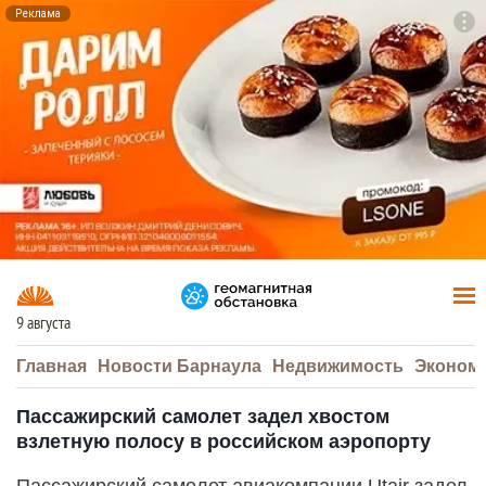
Реклама
To
F7
9 августа
Главная
Новости Барнаула
Недвижимость
Эконом
Пассажирский самолет задел хвостом
взлетную полосу в российском аэропорту
Пассажирский самолет авиакомпании Utair задел