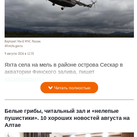
Вертолет Ми-8 МЧС России.
49.mchs.gov.ru
9 августа 2026 в 12:35
Яхта села на мель в районе острова Сескар в
акватории Финского залива, пишет
«Коммерсантъ»
.
Читать полностью
Белые грибы, читальный зал и «нелепые
пушистики». 10 хороших новостей августа на
Алтае