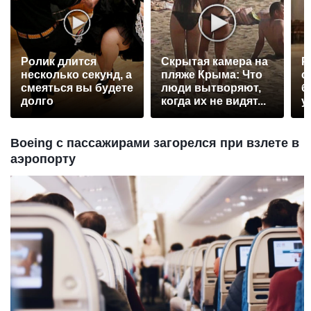
Ролик длится
Скрытая камера на
Р
несколько секунд, а
пляже Крыма: Что
с
смеяться вы будете
люди вытворяют,
б
долго
когда их не видят...
у
Boeing с пассажирами загорелся при взлете в
аэропорту