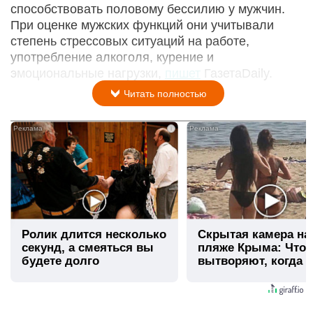
способствовать половому бессилию у мужчин.
При оценке мужских функций они учитывали
степень стрессовых ситуаций на работе,
употребление алкоголя, курение и
эмоциональные нагрузки,
пишет
ГазетаDaily.
Читать полностью
i
Ролик длится несколько
Скрытая камера на
секунд, а смеяться вы
пляже Крыма: Что
будете долго
вытворяют, когда и
видят...