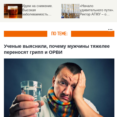
«Начало
Витаминная бомба.
удивительного пути».
Чем летние ягоды
Ректор АГМУ – о
лечат и иногда калечат
приемной кампании,
рассказали
новых решениях и
специалисты
абитуриентах
ПО ТЕМЕ:
Ученые выяснили, почему мужчины тяжелее
переносят грипп и ОРВИ