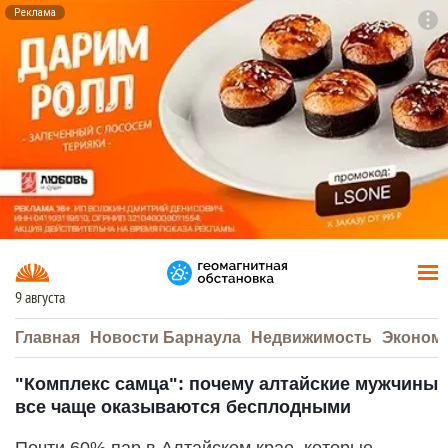
Реклама
To
F7
9 августа
Главная
Новости Барнаула
Недвижимость
Эконом
"Комплекс самца": почему алтайские мужчины
все чаще оказываются бесплодными
Почти 60% пар в Алтайском крае, которые