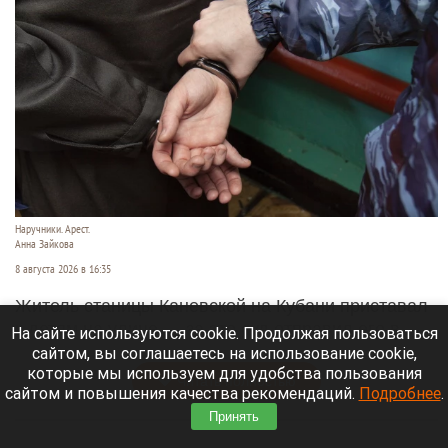
Наручники. Арест.
Анна Зайкова
8 августа 2026 в 16:35
Житель станицы Каневской на Кубани приставал
к детям на улице — за это суд отправил его в
На сайте используются cookie. Продолжая пользоваться
колонию строгого режима на 15 лет.
сайтом, вы соглашаетесь на использование cookie,
которые мы используем для удобства пользования
Читать полностью
сайтом и повышения качества рекомендаций.
Подробнее
.
Принять