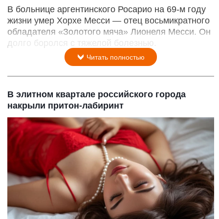
В больнице аргентинского Росарио на 69-м году
жизни умер Хорхе Месси — отец восьмикратного
обладателя «Золотого мяча» Лионеля Месси. Он
долго боролся с тяжелой болезнью.
Читать полностью
В элитном квартале российского города
накрыли притон-лабиринт