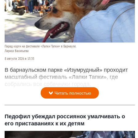
Парад корги на фестивале «Лапки Тапки» в Барнауле.
Лариса Васильева
8 августа 2026 в 15:35
В барнаульском парке «Изумрудный» проходит
масштабный фестиваль «Лапки Тапки», где
собрались все собачники города.
Читать полностью
Педофил убеждал россиянок умалчивать о
его приставаниях к их детям