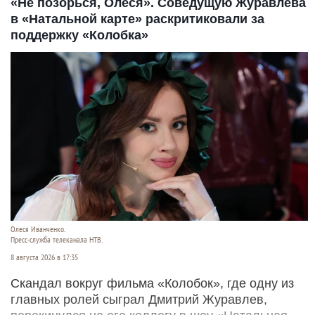
«Не позорься, Олеся». Соведущую Журавлева
в «Натальной карте» раскритиковали за
поддержку «Колобка»
Олеся Иванченко.
Пресс-служба телеканала НТВ.
8 августа 2026 в 17:35
Скандал вокруг фильма «Колобок», где одну из
главных ролей сыграл Дмитрий Журавлев,