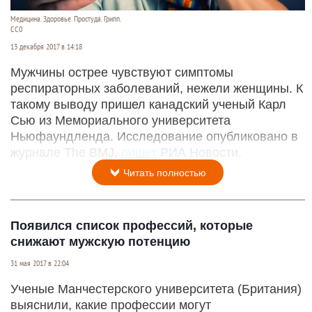
Медицина. Здоровье. Простуда. Грипп.
СС0
13 декабря 2017 в 14:18
Мужчины острее чувствуют симптомы
респираторных заболеваний, нежели женщины. К
такому выводу пришел канадский ученый Карл
Сью из Мемориального университета
Ньюфаундленда. Исследование опубликовано в
журнале The BMJ,
пишет
РИА Новости.
Читать полностью
Появился список профессий, которые
снижают мужскую потенцию
31 мая 2017 в 22:04
Ученые Манчестерского университета (Британия)
выяснили, какие профессии могут