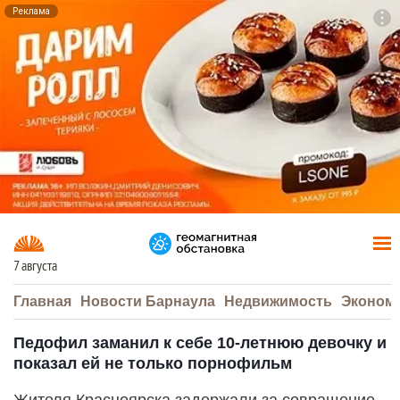
Реклама
To
F7
7 августа
Главная
Новости Барнаула
Недвижимость
Эконом
Педофил заманил к себе 10-летнюю девочку и
показал ей не только порнофильм
Жителя Красноярска задержали за совращение