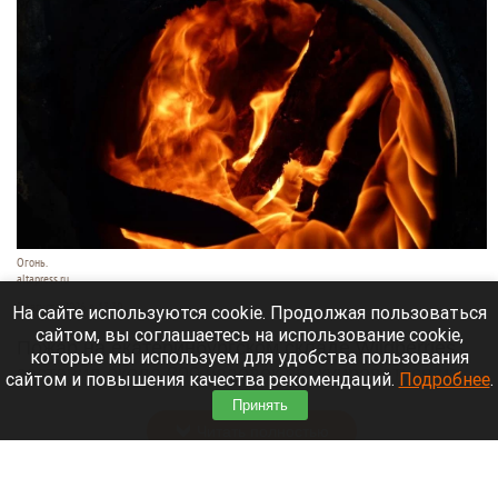
Огонь.
altapress.ru
7 августа 2026 в 13:30
На сайте используются cookie. Продолжая пользоваться
сайтом, вы соглашаетесь на использование cookie,
Пожар на екатеринбургском складе Wildberries
которые мы используем для удобства пользования
заставил около 800 человек эвакуироваться из
сайтом и повышения качества рекомендаций.
Подробнее
.
опасной зоны.
Принять
Читать полностью