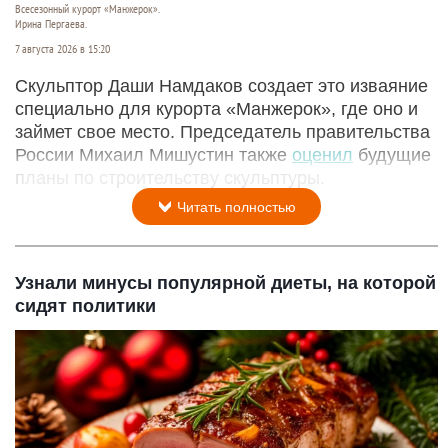
Всесезонный курорт «Манжерок».
Ирина Пергаева.
7 августа 2026 в 15:20
Скульптор Даши Намдаков создает это изваяние
специально для курорта «Манжерок», где оно и
займет свое место. Председатель правительства
России Михаил Мишустин также
оценил
будущие
планы по строительству скульптуры.
Читать полностью
Узнали минусы популярной диеты, на которой
сидят политики