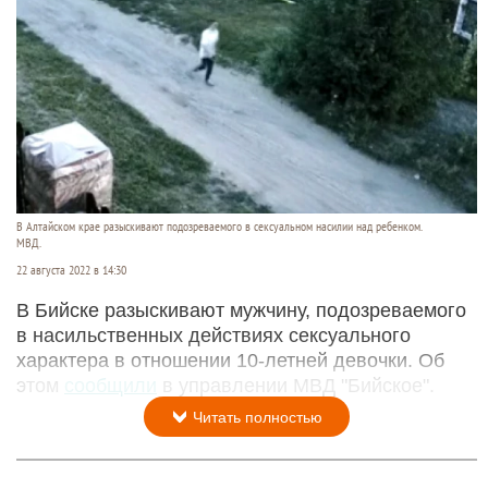
В Алтайском крае разыскивают подозреваемого в сексуальном насилии над ребенком.
МВД.
22 августа 2022 в 14:30
В Бийске разыскивают мужчину, подозреваемого
в насильственных действиях сексуального
характера в отношении 10-летней девочки. Об
этом
сообщили
в управлении МВД "Бийское".
Читать полностью