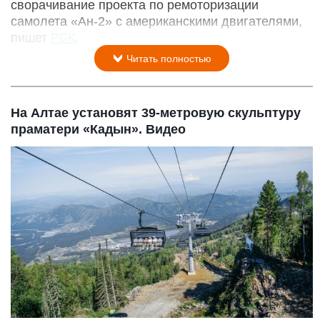
сворачивание проекта по ремоторизации
самолета «Ан-2» с американскими двигателями,
пишет
РБК
.
Читать полностью
На Алтае установят 39-метровую скульптуру
праматери «Кадын». Видео