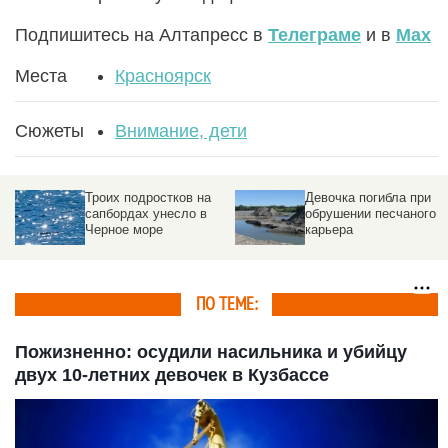
Подпишитесь на Алтапресс в
Телеграме
и в
Max
Места
Красноярск
Сюжеты
Внимание, дети
Троих подростков на
Девочка погибла при
сапбордах унесло в
обрушении песчаного
Черное море
карьера
ПО ТЕМЕ:
Пожизненно: осудили насильника и убийцу
двух 10-летних девочек в Кузбассе