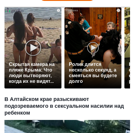
i
i
Скрытая камера на
Ролик длится
К
пляже Крыма: Что
несколько секунд, а
о
люди вытворяют,
смеяться вы будете
о
когда их не видят...
долго
р
В Алтайском крае разыскивают
подозреваемого в сексуальном насилии над
ребенком