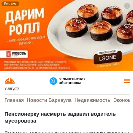
Реклама
To
F7
9 августа
Главная
Новости Барнаула
Недвижимость
Эконом
Пенсионерку насмерть задавил водитель
мусоровоза
Водитель мусоровоза задавил пожилую женщину