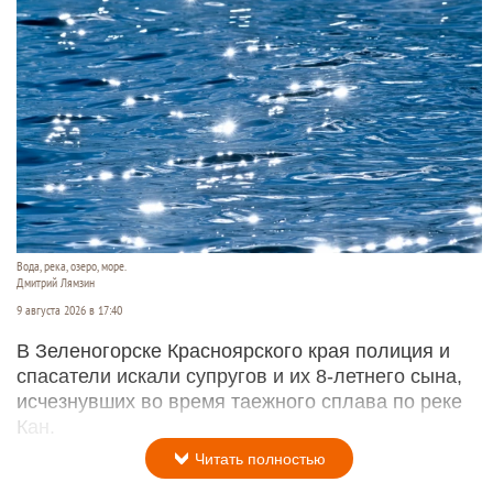
Вода, река, озеро, море.
Дмитрий Лямзин
9 августа 2026 в 17:40
В Зеленогорске Красноярского края полиция и
спасатели искали супругов и их 8-летнего сына,
исчезнувших во время таежного сплава по реке
Кан.
Читать полностью