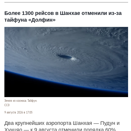
Более 1300 рейсов в Шанхае отменили из-за
тайфуна «Долфин»
Земля из космоса. Тайфун.
СС0
9 августа 2026 в 17:05
Два крупнейших аэропорта Шанхая — Пудун и
Хунцяо — к 9 августа отменили порядка 60%