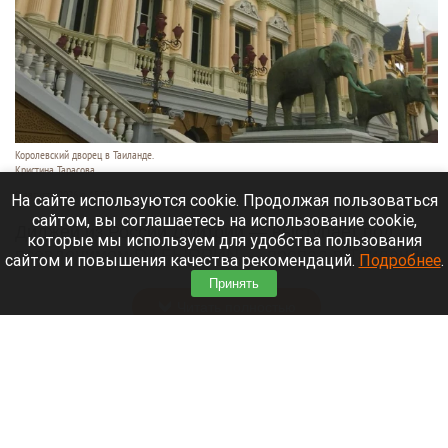
Королевский дворец в Таиланде.
Кристина Тарасова
9 августа 2026 в 15:35
На сайте используются cookie. Продолжая пользоваться
сайтом, вы соглашаетесь на использование cookie,
Диджей из России Дмитрий — выступает под
которые мы используем для удобства пользования
псевдонимом DJ FЫRРИN — пропал в Таиланде
сайтом и повышения качества рекомендаций.
Подробнее
.
после возникновения проблем с документами.
Принять
Читать полностью
Невероятный закат на Телецком озере снял
инспектор Алтайского заповедника. Фото