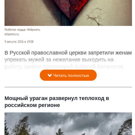
Разбитое сердце. Нейросеть.
altapress.ru.
9 августа 2026 в 19:08
В Русской православной церкви запретили женам
упрекать мужей за нежелание выходить на
работу, заявил протоиерей Алексей Батаногов.
Читать полностью
Мощный ураган развернул теплоход в
российском регионе