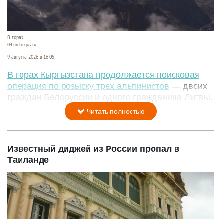
В горах.
04.mchs.gov.ru
9 августа 2026 в 16:05
В горах Кыргызстана продолжается поисковая
операция по розыску трех альпинистов
— двоих
граждан Белоруссии и одного гражданина Литвы.
Читать полностью
Известный диджей из России пропал в
Таиланде