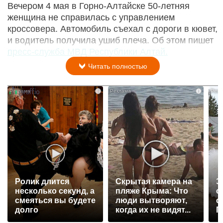
Вечером 4 мая в Горно-Алтайске 50-летняя
женщина не справилась с управлением
кроссовера. Автомобиль съехал с дороги в кювет,
и водитель получила ушиб плеча. Об этом пишет
пресс-служба МВД Республики Алтай.
Читать полностью
i
i
Ролик длится
Скрытая камера на
Э
несколько секунд, а
пляже Крыма: Что
о
смеяться вы будете
люди вытворяют,
с
долго
когда их не видят...
П
р