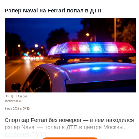
Рэпер Navai на Ferrari попал в ДТП
ГАИ. ДТП. Авария.
shedevrum.ai
6 мая 2026 в 09:30
Спорткар Ferrari без номеров — в нем находился
рэпер Navai — попал в ДТП в центре Москвы,
сообщает
ТАСС.