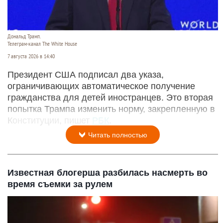
Дональд Трамп.
Телеграм-канал The White House
7 августа 2026 в 14:40
Президент США подписал два указа,
ограничивающих автоматическое получение
гражданства для детей иностранцев. Это вторая
попытка Трампа изменить норму, закрепленную в
Конституции, пишет
РБК
.
Читать полностью
Известная блогерша разбилась насмерть во
время съемки за рулем