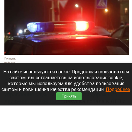
Полиция.
vedtver.ru
7 августа 2026 в 14:00
На сайте используются cookie. Продолжая пользоваться
сайтом, вы соглашаетесь на использование cookie,
О гибели известной блогерши стало известно 5
которые мы используем для удобства пользования
августа, сообщает
пресс-служба областного
сайтом и повышения качества рекомендаций.
Подробнее
.
управления службы безопасности дорожного
Принять
движения Узбекистана.
Девушка попала в ДТП и
получила тяжелые травмы, несовместимые с
жизнью.
Читать полностью