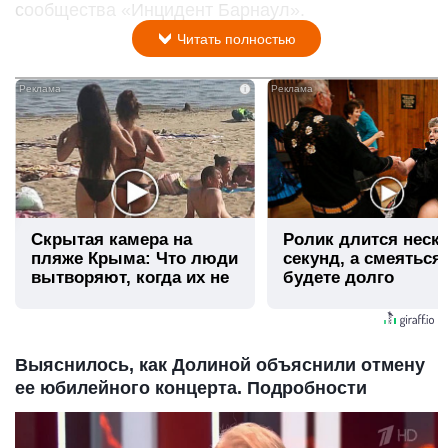
сообщества «Инцидент Барнаул».
Читать полностью
i
Скрытая камера на
Ролик длится неск
пляже Крыма: Что люди
секунд, а смеяться
вытворяют, когда их не
будете долго
видят...
Выяснилось, как Долиной объяснили отмену
ее юбилейного концерта. Подробности