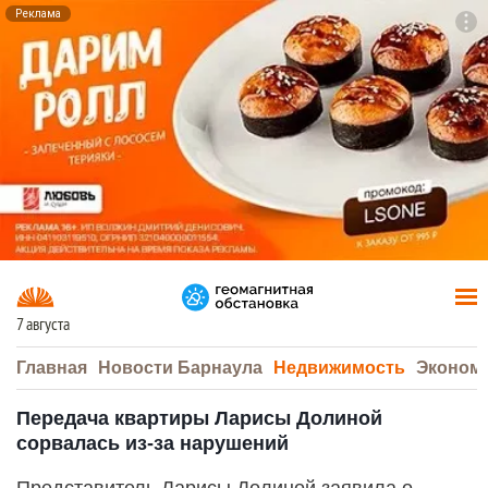
Реклама
To
F7
7 августа
Главная
Новости Барнаула
Недвижимость
Эконом
Передача квартиры Ларисы Долиной
сорвалась из-за нарушений
Представитель Ларисы Долиной заявила о