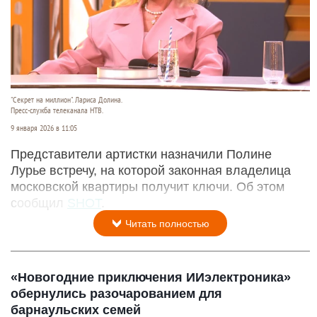
"Секрет на миллион". Лариса Долина.
Пресс-служба телеканала НТВ.
9 января 2026 в 11:05
Представители артистки назначили Полине
Лурье встречу, на которой законная владелица
московской квартиры получит ключи. Об этом
сообщил
SHOT
.
Читать полностью
«Новогодние приключения ИИэлектроника»
обернулись разочарованием для
барнаульских семей