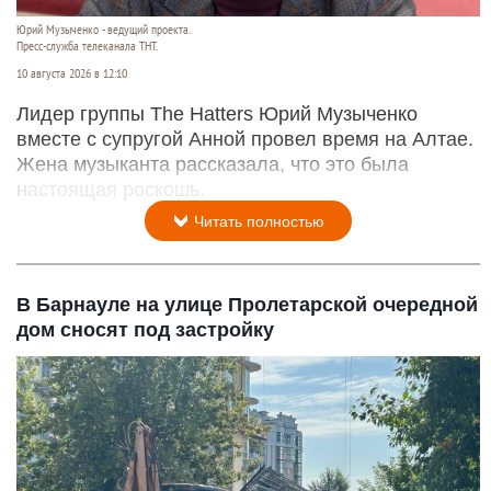
Юрий Музыченко - ведущий проекта.
Пресс-служба телеканала ТНТ.
10 августа 2026 в 12:10
Лидер группы The Hatters Юрий Музыченко
вместе с супругой Анной провел время на Алтае.
Жена музыканта рассказала, что это была
настоящая роскошь.
Читать полностью
В Барнауле на улице Пролетарской очередной
дом сносят под застройку