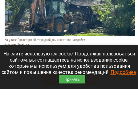
На улице Пролетарской очередной дом сносят под застройку
Кристина Тарасова
10 августа 2026 в 11:59
На сайте используются cookie. Продолжая пользоваться
сайтом, вы соглашаетесь на использование cookie,
В Барнауле сносят деревянного дома по адресу
которые мы используем для удобства пользования
Пролетарская, 101.
сайтом и повышения качества рекомендаций.
Подробнее
.
Читать полностью
Принять
В Барнауле отключат горячую воду на пять
дней