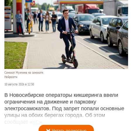
Самокат. Мужчина на самокате.
Нейросети
10 августа 2026 в 12:30
В Новосибирске операторы кикшеринга ввели
ограничения на движение и парковку
электросамокатов. Под запрет попали основные
улицы на обоих берегах города. Об этом
сообщает «
КС
».
Читать полностью