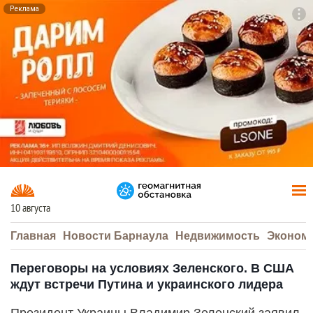
Реклама
To
F7
10 августа
Главная
Новости Барнаула
Недвижимость
Эконом
Переговоры на условиях Зеленского. В США
ждут встречи Путина и украинского лидера
Президент Украины Владимир Зеленский заявил