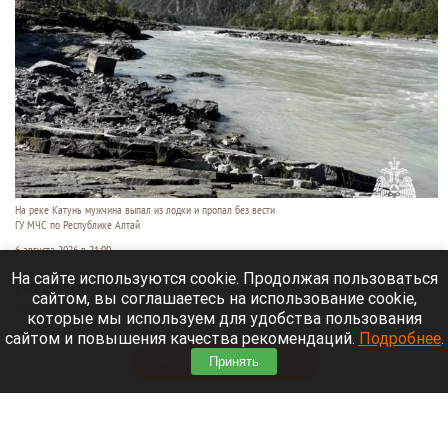
На реке Катунь мужчина выпал из лодки и пропал без вести
ГУ МЧС по Республике Алтай
6 августа 2026 в 21:00
На сайте используются cookie. Продолжая пользоваться
На реке Катунь в Усть-Коксинском районе
сайтом, вы соглашаетесь на использование cookie,
Республики Алтай 5 августа мужчина выпал из
которые мы используем для удобства пользования
лодки и исчез под водой.
сайтом и повышения качества рекомендаций.
Подробнее
.
Читать полностью
Принять
В Омске автомобиль наехал на толпу