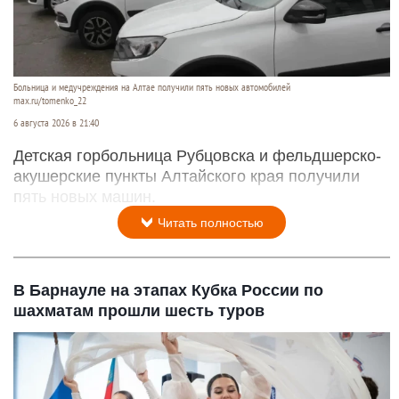
Больница и медучреждения на Алтае получили пять новых автомобилей
max.ru/tomenko_22
6 августа 2026 в 21:40
Детская горбольница Рубцовска и фельдшерско-
акушерские пункты Алтайского края получили
пять новых машин.
Читать полностью
В Барнауле на этапах Кубка России по
шахматам прошли шесть туров