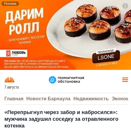
Реклама
To
F7
7 августа
Главная
Новости Барнаула
Недвижимость
Эконом
«Перепрыгнул через забор и набросился»:
мужчина задушил соседку за отравленного
котенка