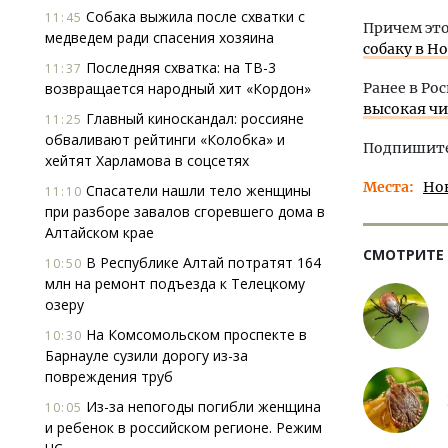
Собака выжила после схватки с
11:45
Причем это
медведем ради спасения хозяина
собаку в Н
Последняя схватка: на ТВ-3
11:37
возвращается народный хит «Кордон»
Ранее в Ро
высокая чи
Главный киноскандал: россияне
11:25
обваливают рейтинги «Колобка» и
Подпишитес
хейтят Харламова в соцсетях
Места
Но
Спасатели нашли тело женщины
11:10
при разборе завалов сгоревшего дома в
Алтайском крае
СМОТРИТЕ
В Республике Алтай потратят 164
10:50
млн на ремонт подъезда к Телецкому
озеру
На Комсомольском проспекте в
10:30
Барнауле сузили дорогу из-за
повреждения труб
Из-за непогоды погибли женщина
10:05
и ребенок в российском регионе. Режим