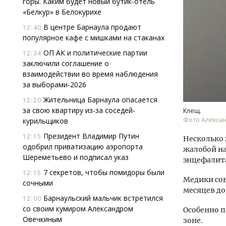
горы. Каким будет новый бутик-отель
«Белкур» в Белокурихе
В центре Барнаула продают
12:40
популярное кафе с мишками на стаканах
ОП АК и политические партии
12:34
заключили соглашение о
взаимодействии во время наблюдения
за выборами-2026
Ище
«Жи
Жительница Барнаула опасается
12:20
Гати
за свою квартиру из-за соседей-
Клещ.
оста
Фото Алекса
курильщиков
што
Президент Владимир Путин
12:15
Несколько 
СТР
одобрил приватизацию аэропорта
жалобой на
Шереметьево и подписал указ
энцефалит
7 секретов, чтобы помидоры были
12:15
Медики сов
сочными
месяцев до
Барнаульский мальчик встретился
12:00
со своим кумиром Александром
Особенно п
Овечкиным
зоне.