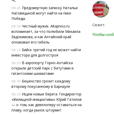
ЧС
Предсмертную записку Натальи
09:45
Наговицыной могут найти на пике
Победы
Сюжет:
Честный мужик. Altapress.ru
09:30
вспоминает, за что полюбили Михаила
Чтобы сооб
Евдокимова, и как Алтайский край
оплакивал его гибель
Бийск третий год не может найти
09:10
инвестора для долгостроя
В аэропорту Горно-Алтайска
08:50
открыли детский парк с батутами и
гигантскими шахматами
Бешенство грозит каждому
08:40
второму покусанному в Барнауле
Ищем новые берега. Гендиректор
08:30
«Жилищной инициативы» Юрий Гатилов
— о том, как девелоперу оставаться на
плаву, когда рынок штормит