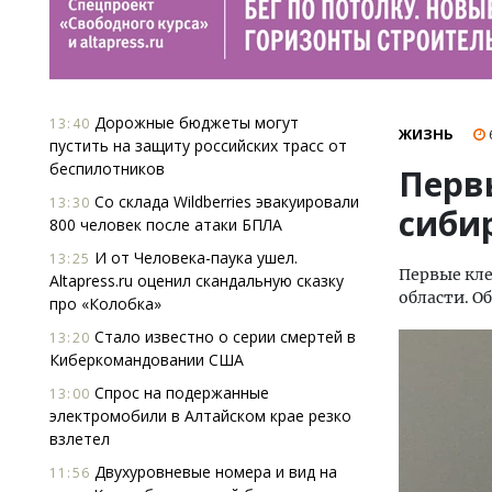
Дорожные бюджеты могут
13:40
ЖИЗНЬ
пустить на защиту российских трасс от
беспилотников
Перв
Со склада Wildberries эвакуировали
13:30
сиби
800 человек после атаки БПЛА
И от Человека-паука ушел.
13:25
Первые кле
Altapress.ru оценил скандальную сказку
области. О
про «Колобка»
Стало известно о серии смертей в
13:20
Киберкомандовании США
Спрос на подержанные
13:00
электромобили в Алтайском крае резко
взлетел
Двухуровневые номера и вид на
11:56