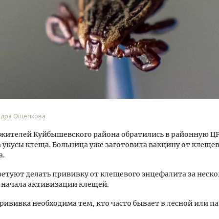
м новые берега. Гендиректор
Смелость архитектурных 
лищной инициативы» Юрий
Генеральный директор к
лов — о том, как девелоперу
ЗИАС — об эстетике горо
ваться на плаву, когда рынок
трендах в фасадах и разв
ндра Ощепкова
рмит
СТРОИТЕЛЬСТВО
жителей Куйбышевского района обратились в районную ЦР
ОИТЕЛЬСТВО
 укусы клеща. Больница уже заготовила вакцину от клеще
а.
етуют делать прививку от клещевого энцефалита за неско
 начала активизации клещей.
рививка необходима тем, кто часто бывает в лесной или п