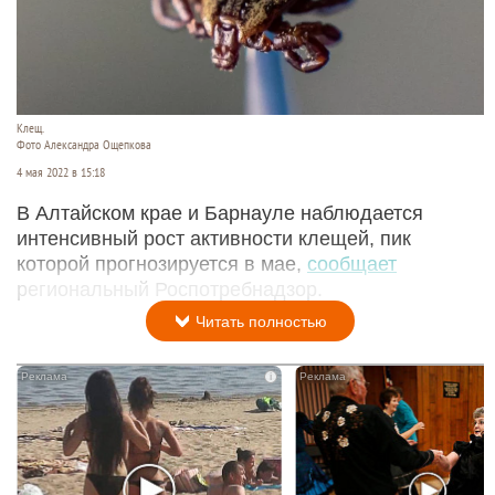
Клещ.
Фото Александра Ощепкова
4 мая 2022 в 15:18
В Алтайском крае и Барнауле наблюдается
интенсивный рост активности клещей, пик
которой прогнозируется в мае,
сообщает
региональный Роспотребнадзор.
Читать полностью
i