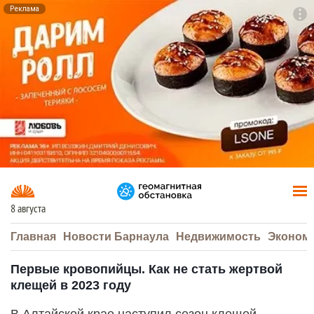
Реклама
To
F7
8 августа
Главная
Новости Барнаула
Недвижимость
Эконом
Первые кровопийцы. Как не стать жертвой
клещей в 2023 году
В Алтайской крае наступил сезон клещей,