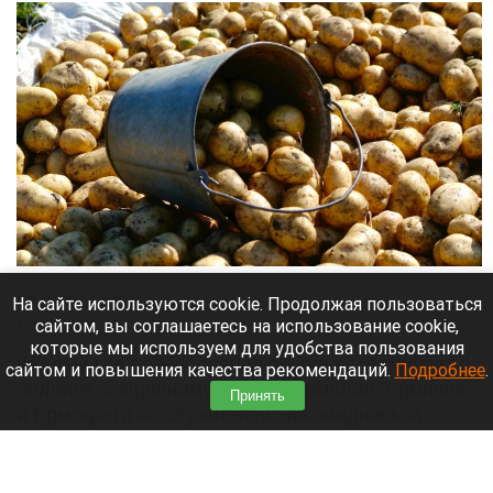
Картофель.
Олег Богданов, altapress.ru
На сайте используются cookie. Продолжая пользоваться
сайтом, вы соглашаетесь на использование cookie,
8 августа 2026 в 08:35
которые мы используем для удобства пользования
Каждый год православная община вспоминает о
сайтом и повышения качества рекомендаций.
Подробнее
.
подвиге священномучеников Ермолая, Ермиппа
Принять
и Ермократа — служителей Никомидийской
церкви. В эпоху суровых гонений они смело
несли людям слово Христово. Народная
традиция закрепила эту дату в календаре как