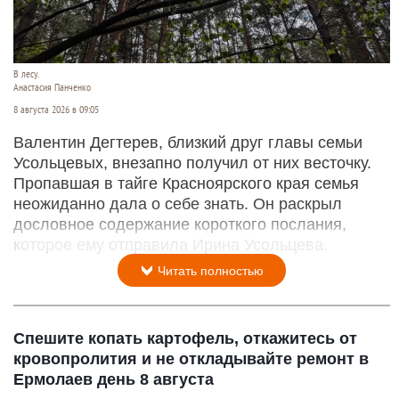
В лесу.
Анастасия Панченко
8 августа 2026 в 09:05
Валентин Дегтерев, близкий друг главы семьи
Усольцевых, внезапно получил от них весточку.
Пропавшая в тайге Красноярского края семья
неожиданно дала о себе знать. Он раскрыл
дословное содержание короткого послания,
которое ему отправила Ирина Усольцева.
Читать полностью
Спешите копать картофель, откажитесь от
кровопролития и не откладывайте ремонт в
Ермолаев день 8 августа