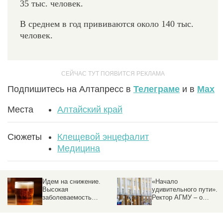
35 тыс. человек.
В среднем в год прививаются около 140 тыс.
человек.
Подпишитесь на Алтапресс в
Телеграме
и в
Max
Места
Алтайский край
Сюжеты
Клещевой энцефалит
Медицина
Идем на снижение.
«Начало
Высокая
удивительного пути».
N
заболеваемость
Ректор АГМУ – о
алкоголизмом в
приемной кампании,
Алтайском крае
новых решениях и
постепенно меняется
абитуриентах