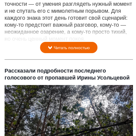
точности — от умения разглядеть нужный момент
и не спутать его с мимолетным порывом. Для
каждого знака этот день готовит свой сценарий:
кому‑то предстоит важный разговор, кому‑то —
неожиданное озарение, а кому‑то просто тихий,
но очень ценный момент покоя.
Читать полностью
Рассказали подробности последнего
голосового от пропавшей Ирины Усольцевой