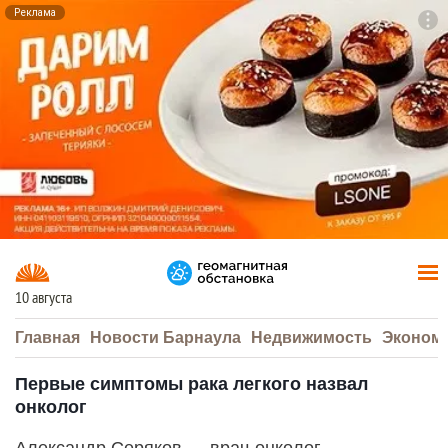
Реклама
To
F7
10 августа
Главная
Новости Барнаула
Недвижимость
Эконом
Первые симптомы рака легкого назвал
онколог
Александр Серяков — врач-онколог,