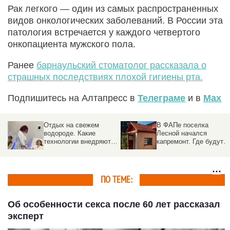
Рак легкого — один из самых распространенных
видов онкологических заболеваний. В России эта
патология встречается у каждого четвертого
онкопациента мужского пола.
Ранее
барнаульский стоматолог рассказала о
страшных последствиях плохой гигиены рта.
Подпишитесь на Алтапресс в
Телеграме
и в
Max
Отдых на свежем
В ФАПе поселка
водороде. Какие
Лесной начался
технологии внедряют в
капремонт. Где будут
санаториях Белокурихи
принимать врачи
ПО ТЕМЕ:
Об особенности секса после 60 лет рассказал
эксперт