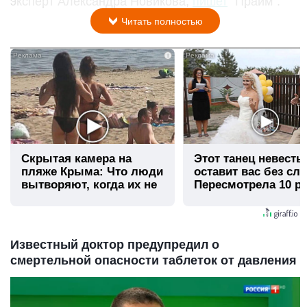
эксперт Александра Новикова,
пишет
"Прайм".
Читать полностью
i
Скрытая камера на
Этот танец невесты
пляже Крыма: Что люди
оставит вас без сло
вытворяют, когда их не
Пересмотрела 10 ра
видят...
Известный доктор предупредил о
смертельной опасности таблеток от давления