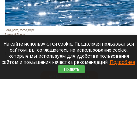
Вода, река, озеро, море.
Дмитрий Лямзин
10 августа 2026 в 11:10
На сайте используются cookie. Продолжая пользоваться
сайтом, вы соглашаетесь на использование cookie,
С 11 по 15 августа энергетики отключат горячее
которые мы используем для удобства пользования
водоснабжение в 22 многоквартирных домах
сайтом и повышения качества рекомендаций.
Подробнее
.
Индустриального района.
Принять
Читать полностью
Барнаулец выловил сазана-гиганта весом
почти 11,5 кг