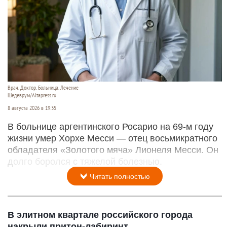
Врач. Доктор. Больница. Лечение
Шедеврум/Altapress.ru
8 августа 2026 в 19:35
В больнице аргентинского Росарио на 69-м году
жизни умер Хорхе Месси — отец восьмикратного
обладателя «Золотого мяча» Лионеля Месси. Он
долго боролся с тяжелой болезнью.
Читать полностью
В элитном квартале российского города
накрыли притон-лабиринт