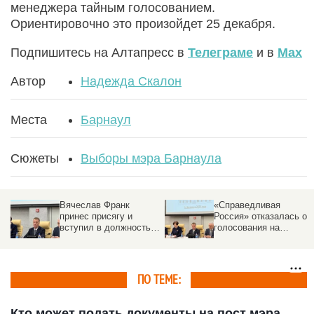
менеджера тайным голосованием.
Ориентировочно это произойдет 25 декабря.
Подпишитесь на Алтапресс в
Телеграме
и в
Max
Автор
Надежда Скалон
Места
Барнаул
Сюжеты
Выборы мэра Барнаула
Вячеслав Франк
«Справедливая
принес присягу и
Россия» отказалась от
вступил в должность
голосования на
мэра Барнаула
выборах мэра
Барнаула
ПО ТЕМЕ:
Кто может подать документы на пост мэра