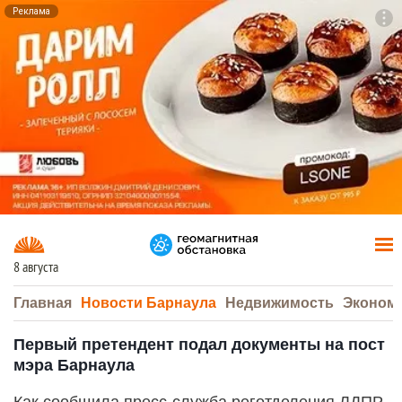
Реклама
To
F7
8 августа
Главная
Новости Барнаула
Недвижимость
Эконом
Первый претендент подал документы на пост
мэра Барнаула
Как сообщила пресс-служба реготделения ЛДПР,