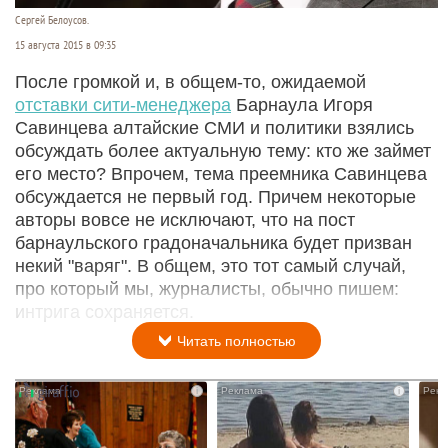
Сергей Белоусов.
15 августа 2015 в 09:35
После громкой и, в общем-то, ожидаемой
отставки сити-менеджера
Барнаула Игоря
Савинцева алтайские СМИ и политики взялись
обсуждать более актуальную тему: кто же займет
его место? Впрочем, тема преемника Савинцева
обсуждается не первый год. Причем некоторые
авторы вовсе не исключают, что на пост
барнаульского градоначальника будет призван
некий "варяг". В общем, это тот самый случай,
про который мы, журналисты, обычно пишем:
интрига сохраняется.
Читать полностью
i
i