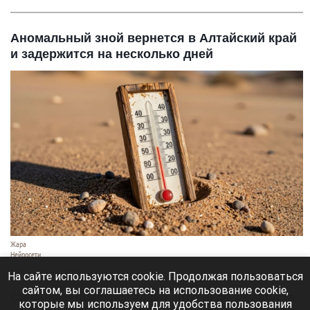
Аномальный зной вернется в Алтайский край
и задержится на несколько дней
Жара
Нейросети
8 августа 2026 в 18:05
На сайте используются cookie. Продолжая пользоваться
сайтом, вы соглашаетесь на использование cookie,
Синоптики предупреждают, что с 9 по 13 августа
которые мы используем для удобства пользования