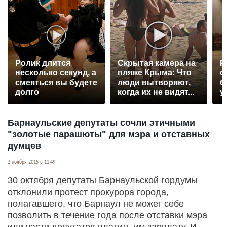
Ролик длится
Скрытая камера на
Р
несколько секунд, а
пляже Крыма: Что
с
смеяться вы будете
люди вытворяют,
б
долго
когда их не видят...
у
Барнаульские депутаты сочли этичными
"золотые парашюты" для мэра и отставных
думцев
2 ноября 2015 в 11:49
30 октября депутаты Барнаульской гордумы
отклонили протест прокурора города,
полагавшего, что Барнаул не может себе
позволить в течение года после отставки мэра