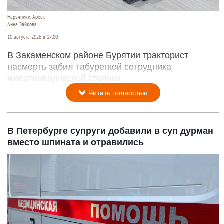
Наручники. Арест.
Анна Зайкова
10 августа 2026 в 17:00
В Закаменском районе Бурятии тракторист
насмерть забил табуреткой сотрудника
животноводческой стоянки.
Читать полностью
В Петербурге супруги добавили в суп дурман
вместо шпината и отравились