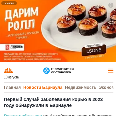
Реклама
To
F7
10 августа
Главная
Новости Барнаула
Недвижимость
Эконом
Первый случай заболевания корью в 2023
году обнаружили в Барнауле
Роспотребнадзор
по Алтайскому краю обнаружил