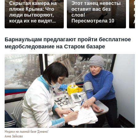
Скрытая камера на
Этот танец невесты
Р
пляже Крыма: Что
оставит вас без
н
люди вытворяют,
слов!
с
когда их не видят...
Пересмотрела 10
д
раз
Барнаульцам предлагают пройти бесплатное
медобследование на Старом базаре
Медики на лыжной базе "Динамо"
Анна Зайкова