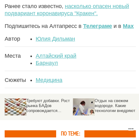
Ранее стало известно,
насколько опасен новый
подвариант коронавируса "Кракен".
Подпишитесь на Алтапресс в
Телеграме
и в
Max
Автор
Юлия Дильман
Места
Алтайский край
Барнаул
Сюжеты
Медицина
Требуют добавки. Рост
Отдых на свежем
рынка БАДов
водороде. Какие
сопровождается
технологии внедряют в
нехваткой кадров и
санаториях Белокурих
проблемой с сырьем
ПО ТЕМЕ: