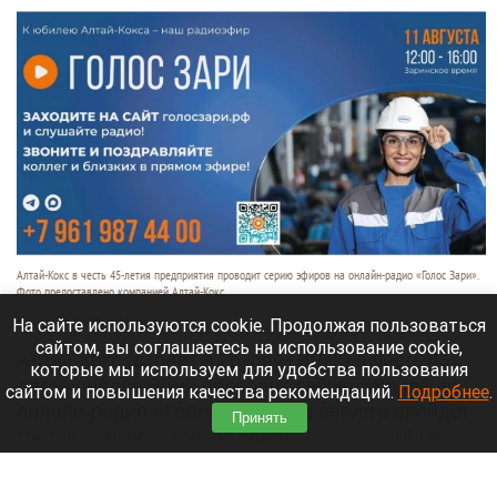
Алтай-Кокс в честь 45-летия предприятия проводит серию эфиров на онлайн-радио «Голос Зари».
Фото предоставлено компанией Алтай-Кокс.
10 августа 2026 в 15:33
На сайте используются cookie. Продолжая пользоваться
сайтом, вы соглашаетесь на использование cookie,
Алтай-Кокс (входит в Группу НЛМК) в честь 45-
которые мы используем для удобства пользования
летия предприятия проводит серию эфиров на
сайтом и повышения качества рекомендаций.
Подробнее
.
онлайн-радио «Голос Зари». 11 августа пройдет
Принять
третий четырехчасовой эфир — с 12 до 16:00
(время по Заринску).
Читать полностью