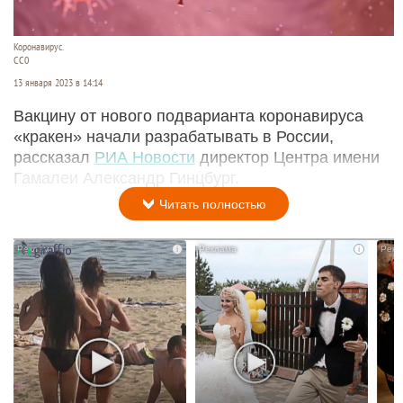
Коронавирус.
СС0
13 января 2023 в 14:14
Вакцину от нового подварианта коронавируса
«кракен» начали разрабатывать в России,
рассказал
РИА Новости
директор Центра имени
Гамалеи Александр Гинцбург.
Читать полностью
i
i