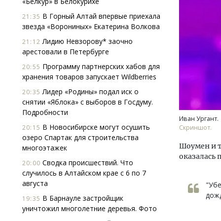
«Белкур» в Белокурихе
В Горный Алтай впервые приехала
21:35
звезда «Ворониных» Екатерина Волкова
Лидию Невзорову* заочно
21:12
арестовали в Петербурге
Программу партнерских хабов для
20:55
хранения товаров запускает Wildberries
Архитектурный код начинается с
Смел
Лидер «Родины» подал иск о
20:35
земли. Мощение крупноформатными
Ген
снятии «Яблока» с выборов в Госдуму.
плитами становится новым
ЗИАС
Подробности
стандартом благоустройства
трен
Иван Ургант.
В Новосибирске могут осушить
20:15
Скриншот.
СТРОИТЕЛЬСТВО
СТР
озеро Спартак для строительства
Шоумен и т
многоэтажек
оказалась
Сводка происшествий. Что
20:00
случилось в Алтайском крае с 6 по 7
августа
"Убе
дожд
В Барнауле застройщик
19:35
уничтожил многолетние деревья. Фото