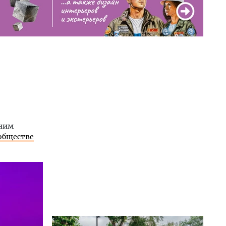
оним
обществе