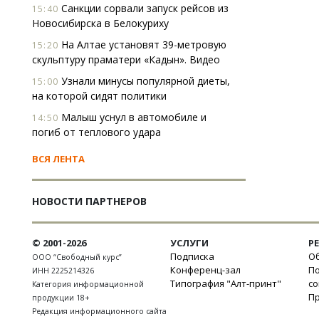
Санкции сорвали запуск рейсов из
15:40
Новосибирска в Белокуриху
На Алтае установят 39-метровую
15:20
скульптуру праматери «Кадын». Видео
Узнали минусы популярной диеты,
15:00
на которой сидят политики
Малыш уснул в автомобиле и
14:50
погиб от теплового удара
ВСЯ ЛЕНТА
НОВОСТИ ПАРТНЕРОВ
© 2001-2026
УСЛУГИ
Р
Подписка
Об
ООО “Свободный курс”
Конференц-зал
П
ИНН 2225214326
Типография "Алт-принт"
с
Категория информационной
П
продукции 18+
Редакция информационного сайта