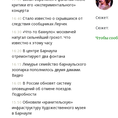
критики его «экспериментального»
концерта
Сюжет:
Стало известно о скрывшихся от
16:40
следствия сообщниках Лерчек
Сюжет:
«Что-то бахнуло»: москвичей
16:30
напугал сильнейший грохот. Что
Чтобы сооб
известно к этому часу
В центре Барнаула
16:20
отремонтируют два фонтана
Лемурье семейство барнаульского
16:15
зоопарка пополнилось двумя дамами.
Видео
В России обновят систему
16:05
оповещений об отмене поездов.
Подробности
Обновили «хранительскую»
15:50
инфраструктуру Художественного музея
в Барнауле