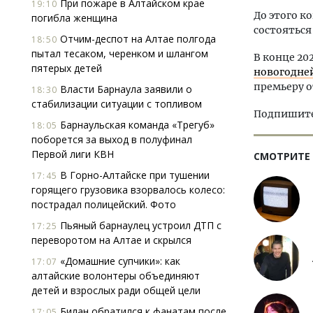
При пожаре в Алтайском крае
19:10
До этого к
погибла женщина
состояться
Отчим-деспот на Алтае полгода
18:50
пытал тесаком, черенком и шлангом
В конце 20
пятерых детей
новогодне
премьеру 
Власти Барнаула заявили о
18:30
стабилизации ситуации с топливом
Подпишитес
Барнаульская команда «Трегуб»
18:05
поборется за выход в полуфинал
Первой лиги КВН
СМОТРИТЕ
В Горно-Алтайске при тушении
17:45
горящего грузовика взорвалось колесо:
пострадал полицейский. Фото
Пьяный барнаулец устроил ДТП с
17:25
переворотом на Алтае и скрылся
«Домашние супчики»: как
17:07
алтайские волонтеры объединяют
детей и взрослых ради общей цели
Билан обратился к фанатам после
17:05