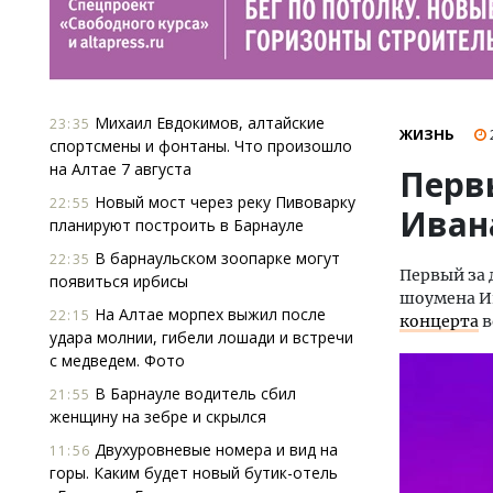
Михаил Евдокимов, алтайские
23:35
ЖИЗНЬ
спортсмены и фонтаны. Что произошло
на Алтае 7 августа
Перв
Новый мост через реку Пивоварку
22:55
Иван
планируют построить в Барнауле
В барнаульском зоопарке могут
22:35
Первый за 
появиться ирбисы
шоумена Ив
На Алтае морпех выжил после
22:15
концерта
в
удара молнии, гибели лошади и встречи
с медведем. Фото
В Барнауле водитель сбил
21:55
женщину на зебре и скрылся
Двухуровневые номера и вид на
11:56
горы. Каким будет новый бутик-отель