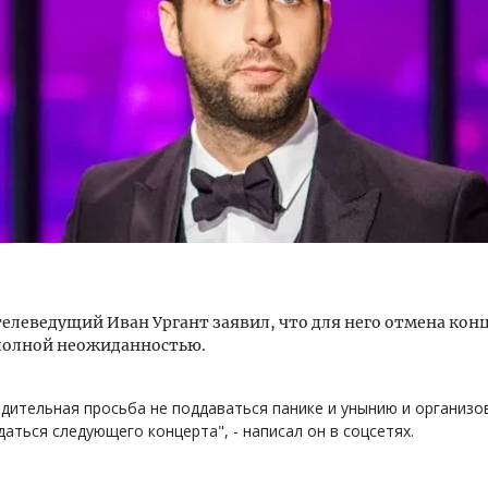
ость архитектурных идей.
Ищем новые берега. Ген
еральный директор компании
«Жилищной инициативы»
 — об эстетике городов,
Гатилов — о том, как де
дах в фасадах и развитии рынка
оставаться на плаву, ког
штормит
ОИТЕЛЬСТВО
СТРОИТЕЛЬСТВО
елеведущий Иван Ургант заявил, что для него отмена кон
 полной неожиданностью.
дительная просьба не поддаваться панике и унынию и организо
аться следующего концерта", - написал он в соцсетях.