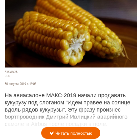
Кукуруза.
СС0
30 августа 2019 в 19:08
На авиасалоне МАКС-2019 начали продавать
кукурузу под слоганом "Идем правее на солнце
вдоль рядов кукурузы". Эту фразу произнес
бортпроводник Дмитрий Ивлицкий аварийного
самолета Airbus после посадки в поле.
Читать полностью