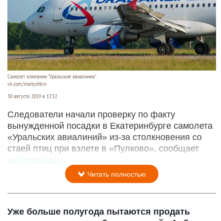
Самолет компании "Уральские авиалинии".
vk.com/martyshkin
30 августа 2019 в 13:52
Следователи начали проверку по факту
вынужденной посадки в Екатеринбурге самолета
«Уральских авиалиний» из-за столкновения со
стаей птиц при взлете в «Пулково», сообщает
«Интерфакс»
.
Читать полностью
Уже больше полугода пытаются продать