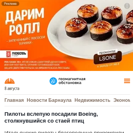
Реклама
To
F7
8 августа
Главная
Новости Барнаула
Недвижимость
Эконом
Пилоты вслепую посадили Boeing,
столкнувшийся со стаей птиц
Итальянские пилоты благополучно приземлили