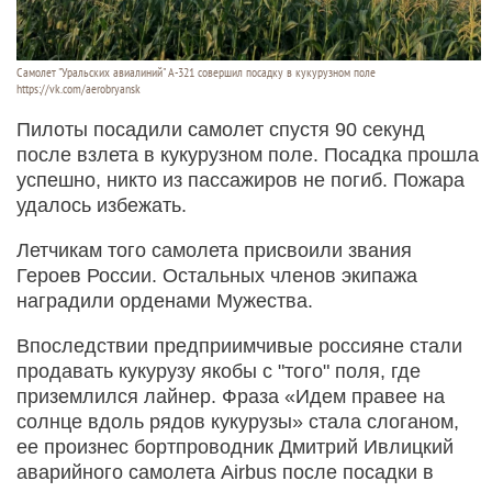
Самолет "Уральских авиалиний" А-321 совершил посадку в кукурузном поле
https://vk.com/aerobryansk
Пилоты посадили самолет спустя 90 секунд
после взлета в кукурузном поле. Посадка прошла
успешно, никто из пассажиров не погиб. Пожара
удалось избежать.
Летчикам того самолета присвоили звания
Героев России. Остальных членов экипажа
наградили орденами Мужества.
Впоследствии предприимчивые россияне стали
продавать кукурузу якобы с "того" поля, где
приземлился лайнер. Фраза «Идем правее на
солнце вдоль рядов кукурузы» стала слоганом,
ее произнес бортпроводник Дмитрий Ивлицкий
аварийного самолета Airbus после посадки в