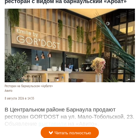
ресторан с видом на барнаульский «Арбат»
Ресторан на барнаульском «Арбате»
Авито
8 августа 2026 в 14:35
В Центральном районе Барнаула продают
ресторан GOR’DOST на ул. Мало-Тобольской, 23.
Объявление
выставили
на «Авито».
Читать полностью