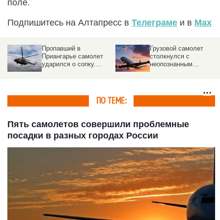
поле.
Подпишитесь на Алтапресс в
Телеграме
и в
Max
Пропавший в
Грузовой самолет
Приангарье самолет
столкнулся с
ударился о сопку.
неопознанным
Подробности ЧП
объектом над
аэропортом
ПО ТЕМЕ:
Пять самолетов совершили проблемные
посадки в разных городах России