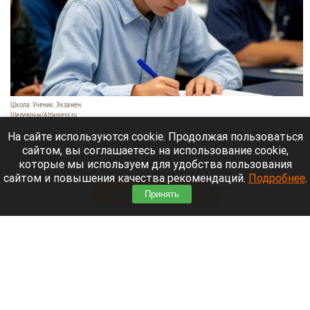
Школа. Ученик. Экзамен.
Шедеврум/Altapress.ru
8 августа 2026 в 12:35
На сайте используются cookie. Продолжая пользоваться
сайтом, вы соглашаетесь на использование cookie,
В новом учебном году школьники отгуляют
которые мы используем для удобства пользования
осенью целых 12 дней.
сайтом и повышения качества рекомендаций.
Подробнее
.
Читать полностью
Принять
От хейта к криминалу: российский телеканал
обратился в СК из-за угроз в сторону
режиссера и актера «Колобка»