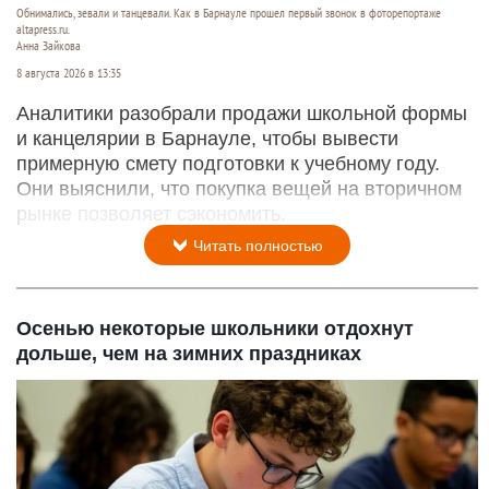
Обнимались, зевали и танцевали. Как в Барнауле прошел первый звонок в фоторепортаже
altapress.ru.
Анна Зайкова
8 августа 2026 в 13:35
Аналитики разобрали продажи школьной формы
и канцелярии в Барнауле, чтобы вывести
примерную смету подготовки к учебному году.
Они выяснили, что покупка вещей на вторичном
рынке позволяет сэкономить.
Читать полностью
Осенью некоторые школьники отдохнут
дольше, чем на зимних праздниках