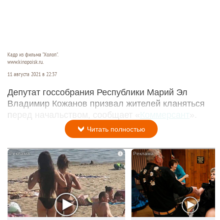
Кадр из фильма "Холоп".
www.kinopoisk.ru.
11 августа 2021 в 22:37
Депутат госсобрания Республики Марий Эл
Владимир Кожанов призвал жителей кланяться
перед начальством, сообщает «
Коммерсант
».
Читать полностью
i