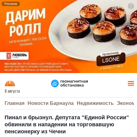
Реклама
To
F7
8 августа
Главная
Новости Барнаула
Недвижимость
Эконом
Пинал и брызнул. Депутата "Единой России"
обвинили в нападении на торговавшую
пенсионерку из Чечни