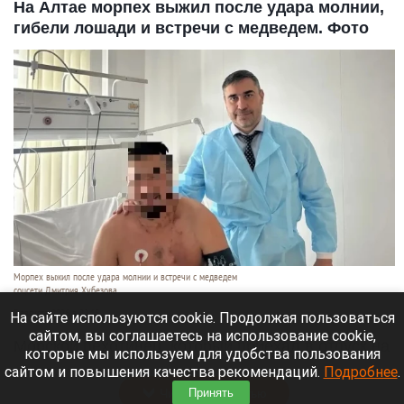
На Алтае морпех выжил после удара молнии,
гибели лошади и встречи с медведем. Фото
Морпех выжил после удара молнии и встречи с медведем
соцсети Дмитрия Хубезова
7 августа 2026 в 22:15
На сайте используются cookie. Продолжая пользоваться
сайтом, вы соглашаетесь на использование cookie,
Морской пехотинец, который приехал в отпуск на
которые мы используем для удобства пользования
Алтай, пережил чудовищную серию событий.
сайтом и повышения качества рекомендаций.
Подробнее
.
Читать полностью
Принять