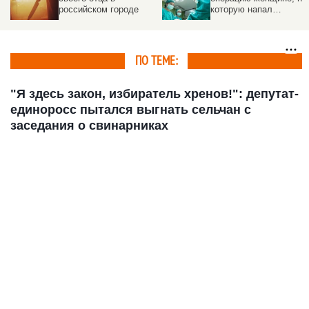
которую напал
попало в соцсети и
школьник
привело к
расследованию
ПО ТЕМЕ:
"Я здесь закон, избиратель хренов!": депутат-
единоросс пытался выгнать сельчан с
заседания о свинарниках