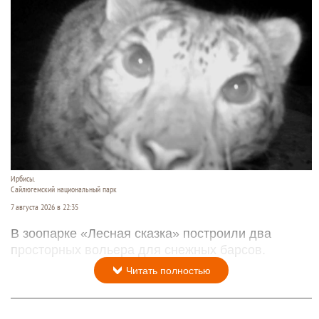
Ирбисы.
Сайлюгемский национальный парк
7 августа 2026 в 22:35
В зоопарке «Лесная сказка» построили два
просторных вольера для снежных барсов.
Читать полностью