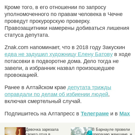
Кроме того, в его отношении по запросу
уполномоченного по правам человека в Чечне
проведут прокурорскую проверку.
Правозащитники намерены добиваться лишения
статуса депутата.
Znak.com напоминает, что в 2018 году Закускин
едва не задушил художницу Елену Батову
в ходе
потасовки в подворотне дома. Дело тогда не
завели, а избранник назвал произошедшее
провокацией.
Ранее в Алтайском крае
депутата трижды
оправдали по делам об избиении людей
,
включая смертельный случай.
Подпишитесь на Алтапресс в
Телеграме
и в
Max
В Барнауле провели
Ночное избиение
операцию женщине, на
человека в Барнауле