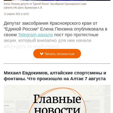
Елена Пензина, депутат от "Единой России". Заксобрание Красноярского края.
sobranie.info. фото: Бурмистров А. В.
22 апреля 2021 в 16:53
Депутат заксобрания Красноярского края от
"Единой России" Елена Пензина опубликовала в
своем
Telegram-канале
пост про протестные
акции, который внезапно для нее начали
обсуждать по всей стране.
Читать полностью
Михаил Евдокимов, алтайские спортсмены и
фонтаны. Что произошло на Алтае 7 августа